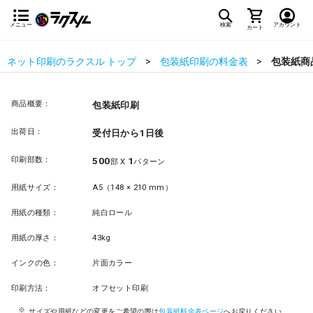
メニュー
検索
アカウント
カート
ネット印刷のラクスル トップ
包装紙印刷の料金表
包装紙商
商品概要：
包装紙印刷
出荷日：
受付日から1日後
印刷部数：
500
1
部 X
パターン
用紙サイズ：
A5（148 × 210 mm）
用紙の種類：
純白ロール
用紙の厚さ：
43kg
インクの色：
片面カラー
印刷方法：
オフセット印刷
サイズや用紙などの変更をご希望の際は
包装紙料金表ページ
へお戻りください。