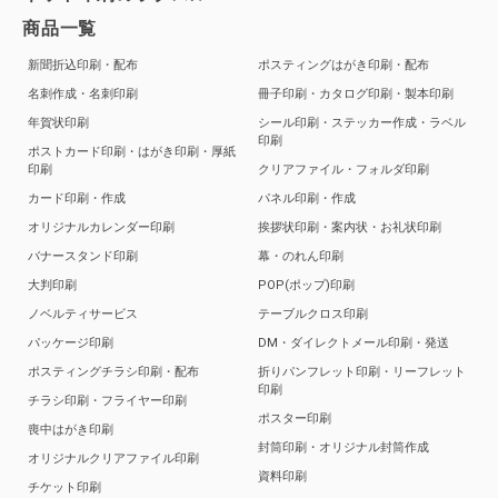
商品一覧
新聞折込印刷・配布
ポスティングはがき印刷・配布
名刺作成・名刺印刷
冊子印刷・カタログ印刷・製本印刷
年賀状印刷
シール印刷・ステッカー作成・ラベル
印刷
ポストカード印刷・はがき印刷・厚紙
印刷
クリアファイル・フォルダ印刷
カード印刷・作成
パネル印刷・作成
オリジナルカレンダー印刷
挨拶状印刷・案内状・お礼状印刷
バナースタンド印刷
幕・のれん印刷
大判印刷
POP(ポップ)印刷
ノベルティサービス
テーブルクロス印刷
パッケージ印刷
DM・ダイレクトメール印刷・発送
ポスティングチラシ印刷・配布
折りパンフレット印刷・リーフレット
印刷
チラシ印刷・フライヤー印刷
ポスター印刷
喪中はがき印刷
封筒印刷・オリジナル封筒作成
オリジナルクリアファイル印刷
資料印刷
チケット印刷