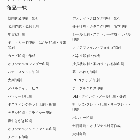
商品一覧
新聞折込印刷・配布
ポスティングはがき印刷・配布
名刺作成・名刺印刷
冊子印刷・カタログ印刷・製本印刷
年賀状印刷
シール印刷・ステッカー作成・ラベル
印刷
ポストカード印刷・はがき印刷・厚紙
印刷
クリアファイル・フォルダ印刷
カード印刷・作成
パネル印刷・作成
オリジナルカレンダー印刷
挨拶状印刷・案内状・お礼状印刷
バナースタンド印刷
幕・のれん印刷
大判印刷
POP(ポップ)印刷
ノベルティサービス
テーブルクロス印刷
パッケージ印刷
DM・ダイレクトメール印刷・発送
ポスティングチラシ印刷・配布
折りパンフレット印刷・リーフレット
印刷
チラシ印刷・フライヤー印刷
ポスター印刷
喪中はがき印刷
封筒印刷・オリジナル封筒作成
オリジナルクリアファイル印刷
資料印刷
チケット印刷