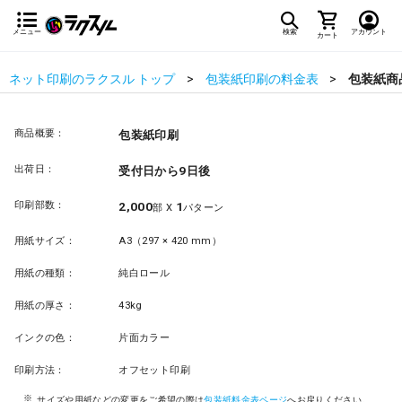
メニュー
検索
アカウント
カート
ネット印刷のラクスル トップ
包装紙印刷の料金表
包装紙商
商品概要：
包装紙印刷
出荷日：
受付日から9日後
印刷部数：
2,000
1
部 X
パターン
用紙サイズ：
A3（297 × 420 mm）
用紙の種類：
純白ロール
用紙の厚さ：
43kg
インクの色：
片面カラー
印刷方法：
オフセット印刷
サイズや用紙などの変更をご希望の際は
包装紙料金表ページ
へお戻りください。