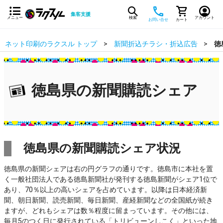
集客支援
メニュー
検索
アカウント
お問い合せ
カート
ネット印刷のラクスル トップ
新聞折込チラシ・折込広告
徳
徳島県の新聞購読シェア
徳島県の新聞購読シェア状況
徳島県の新聞シェアは右の円グラフの通りです。徳島市に本社を置
く一般社団法人である徳島新聞社が発刊する徳島新聞がシェア1位で
あり、70％以上の高いシェアを占めています。以降は日本経済新
聞、朝日新聞、読売新聞、毎日新聞、産経新聞などの全国紙が続き
ますが、どれもシェアは数％程度に留まっています。その他には、
毎月5のつく日に発行されている「トリビューンしこく」といった地