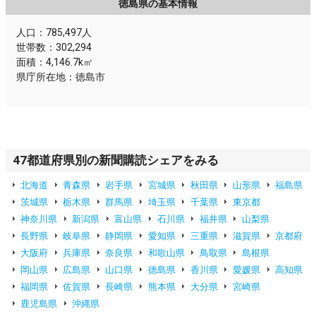
徳島県の基本情報
人口：785,497人
世帯数：302,294
面積：4,146.7k㎡
県庁所在地：徳島市
47都道府県別の新聞購読シェアをみる
北海道
青森県
岩手県
宮城県
秋田県
山形県
福島県
茨城県
栃木県
群馬県
埼玉県
千葉県
東京都
神奈川県
新潟県
富山県
石川県
福井県
山梨県
長野県
岐阜県
静岡県
愛知県
三重県
滋賀県
京都府
大阪府
兵庫県
奈良県
和歌山県
鳥取県
島根県
岡山県
広島県
山口県
徳島県
香川県
愛媛県
高知県
福岡県
佐賀県
長崎県
熊本県
大分県
宮崎県
鹿児島県
沖縄県