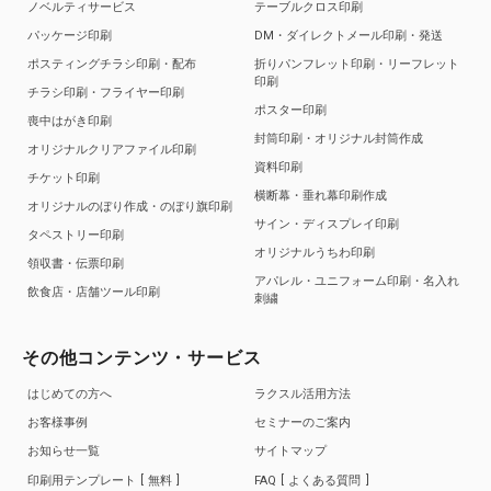
ノベルティサービス
テーブルクロス印刷
パッケージ印刷
DM・ダイレクトメール印刷・発送
ポスティングチラシ印刷・配布
折りパンフレット印刷・リーフレット
印刷
チラシ印刷・フライヤー印刷
ポスター印刷
喪中はがき印刷
封筒印刷・オリジナル封筒作成
オリジナルクリアファイル印刷
資料印刷
チケット印刷
横断幕・垂れ幕印刷作成
オリジナルのぼり作成・のぼり旗印刷
サイン・ディスプレイ印刷
タペストリー印刷
オリジナルうちわ印刷
領収書・伝票印刷
アパレル・ユニフォーム印刷・名入れ
飲食店・店舗ツール印刷
刺繍
その他コンテンツ・サービス
はじめての方へ
ラクスル活用方法
お客様事例
セミナーのご案内
お知らせ一覧
サイトマップ
印刷用テンプレート
無料
FAQ
よくある質問