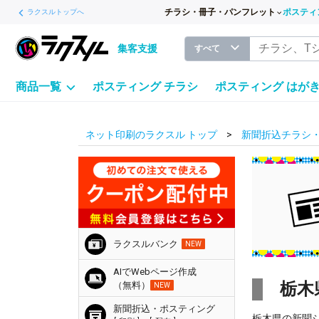
チラシ・冊子・パンフレット
ポスティ
ラクスルトップへ
集客支援
すべて
商品一覧
ポスティング チラシ
ポスティング はが
ネット印刷のラクスル トップ
新聞折込チラシ
ラクスルバンク
NEW
AIでWebページ作成
栃木
（無料）
NEW
新聞折込・ポスティング
栃木県の新聞