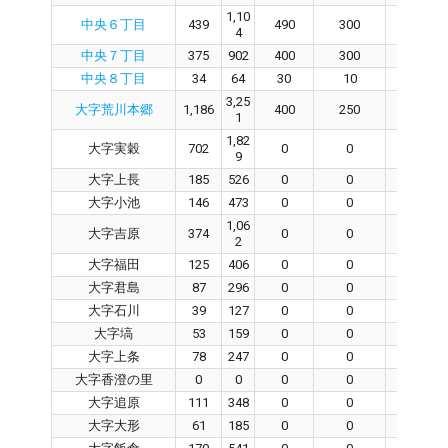
1,10
中央６丁目
439
490
300
190
4
中央７丁目
375
902
400
300
100
中央８丁目
34
64
30
10
20
3,25
大字荒川本郷
1,186
400
250
150
1
1,82
大字実穀
702
0
0
0
9
大字上長
185
526
0
0
0
大字小池
146
473
0
0
0
1,06
大字吉原
374
0
0
0
2
大字福田
125
406
0
0
0
大字君島
87
296
0
0
0
大字石川
39
127
0
0
0
大字塙
53
159
0
0
0
大字上条
78
247
0
0
0
大字香澄の里
0
0
0
0
0
大字追原
111
348
0
0
0
大字大形
61
185
0
0
0