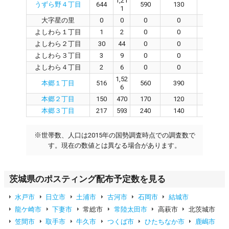
1,21
うずら野４丁目
644
590
130
460
1
大字星の里
0
0
0
0
0
よしわら１丁目
1
2
0
0
0
よしわら２丁目
30
44
0
0
0
よしわら３丁目
3
9
0
0
0
よしわら４丁目
2
6
0
0
0
1,52
本郷１丁目
516
560
390
170
6
本郷２丁目
150
470
170
120
50
本郷３丁目
217
593
240
140
100
※
世帯数、人口は2015年の国勢調査時点での調査数で
す。現在の数値とは異なる場合があります。
茨城県のポスティング配布予定数を見る
水戸市
日立市
土浦市
古河市
石岡市
結城市
龍ケ崎市
下妻市
常総市
常陸太田市
高萩市
北茨城市
笠間市
取手市
牛久市
つくば市
ひたちなか市
鹿嶋市