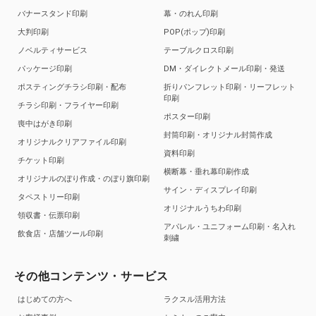
バナースタンド印刷
幕・のれん印刷
大判印刷
POP(ポップ)印刷
ノベルティサービス
テーブルクロス印刷
パッケージ印刷
DM・ダイレクトメール印刷・発送
ポスティングチラシ印刷・配布
折りパンフレット印刷・リーフレット
印刷
チラシ印刷・フライヤー印刷
ポスター印刷
喪中はがき印刷
封筒印刷・オリジナル封筒作成
オリジナルクリアファイル印刷
資料印刷
チケット印刷
横断幕・垂れ幕印刷作成
オリジナルのぼり作成・のぼり旗印刷
サイン・ディスプレイ印刷
タペストリー印刷
オリジナルうちわ印刷
領収書・伝票印刷
アパレル・ユニフォーム印刷・名入れ
飲食店・店舗ツール印刷
刺繍
その他コンテンツ・サービス
はじめての方へ
ラクスル活用方法