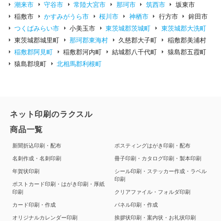
潮来市
守谷市
常陸大宮市
那珂市
筑西市
坂東市
稲敷市
かすみがうら市
桜川市
神栖市
行方市
鉾田市
つくばみらい市
小美玉市
東茨城郡茨城町
東茨城郡大洗町
東茨城郡城里町
那珂郡東海村
久慈郡大子町
稲敷郡美浦村
稲敷郡阿見町
稲敷郡河内町
結城郡八千代町
猿島郡五霞町
猿島郡境町
北相馬郡利根町
ネット印刷のラクスル
商品一覧
新聞折込印刷・配布
ポスティングはがき印刷・配布
名刺作成・名刺印刷
冊子印刷・カタログ印刷・製本印刷
年賀状印刷
シール印刷・ステッカー作成・ラベル
印刷
ポストカード印刷・はがき印刷・厚紙
印刷
クリアファイル・フォルダ印刷
カード印刷・作成
パネル印刷・作成
オリジナルカレンダー印刷
挨拶状印刷・案内状・お礼状印刷