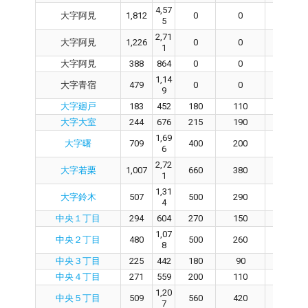
4,57
大字阿見
1,812
0
0
0
5
2,71
大字阿見
1,226
0
0
0
1
大字阿見
388
864
0
0
0
1,14
大字青宿
479
0
0
0
9
大字廻戸
183
452
180
110
70
大字大室
244
676
215
190
25
1,69
大字曙
709
400
200
200
6
2,72
大字若栗
1,007
660
380
280
1
1,31
大字鈴木
507
500
290
210
4
中央１丁目
294
604
270
150
120
1,07
中央２丁目
480
500
260
240
8
中央３丁目
225
442
180
90
90
中央４丁目
271
559
200
110
90
1,20
中央５丁目
509
560
420
140
7