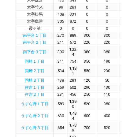
大字飯倉
170
541
0
0
0
大字竹来
99
281
0
0
0
大字掛馬
108
331
0
0
0
大字島津
305
872
0
0
0
霞ヶ浦
0
0
0
0
0
南平台１丁目
270
889
300
300
0
南平台２丁目
211
572
220
220
0
1,22
南平台３丁目
390
380
380
0
4
岡崎１丁目
311
754
350
190
160
1,18
岡崎２丁目
534
550
230
320
1
岡崎３丁目
138
281
120
50
70
住吉１丁目
269
602
290
130
160
住吉２丁目
231
456
250
110
140
1,39
うずら野１丁目
589
520
380
140
0
1,48
うずら野２丁目
630
600
400
200
4
1,78
うずら野３丁目
654
700
520
180
9