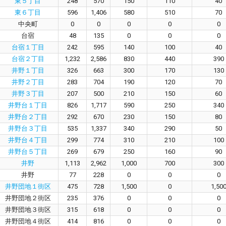
東５丁目
248
570
150
110
40
東６丁目
596
1,406
580
510
70
中央町
0
0
0
0
0
台宿
48
135
0
0
0
台宿１丁目
242
595
140
100
40
台宿２丁目
1,232
2,586
830
440
390
井野１丁目
326
663
300
170
130
井野２丁目
283
704
190
120
70
井野３丁目
207
500
210
150
60
井野台１丁目
826
1,717
590
250
340
井野台２丁目
292
670
230
150
80
井野台３丁目
535
1,337
340
290
50
井野台４丁目
299
774
310
210
100
井野台５丁目
269
679
250
160
90
井野
1,113
2,962
1,000
700
300
井野
77
228
0
0
0
井野団地１街区
475
728
1,500
0
1,50
井野団地２街区
235
376
0
0
0
井野団地３街区
315
618
0
0
0
井野団地４街区
414
816
0
0
0