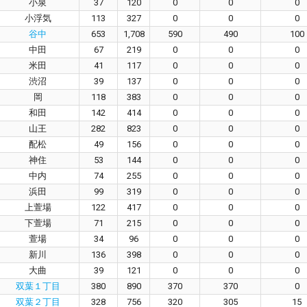
小泉
37
120
0
0
0
小浮気
113
327
0
0
0
谷中
653
1,708
590
490
100
中田
67
219
0
0
0
米田
41
117
0
0
0
渋沼
39
137
0
0
0
岡
118
383
0
0
0
和田
142
414
0
0
0
山王
282
823
0
0
0
配松
49
156
0
0
0
神住
53
144
0
0
0
中内
74
255
0
0
0
浜田
99
319
0
0
0
上萱場
122
417
0
0
0
下萱場
71
215
0
0
0
萱場
34
96
0
0
0
新川
136
398
0
0
0
大曲
39
121
0
0
0
双葉１丁目
380
890
370
370
0
双葉２丁目
328
756
320
305
15