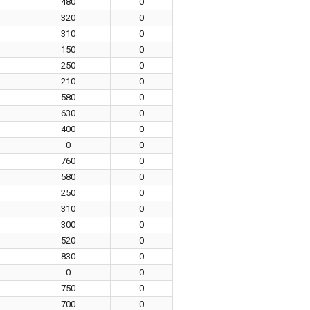
480
0
320
0
310
0
150
0
250
0
210
0
580
0
630
0
400
0
0
0
760
0
580
0
250
0
310
0
300
0
520
0
830
0
0
0
750
0
700
0