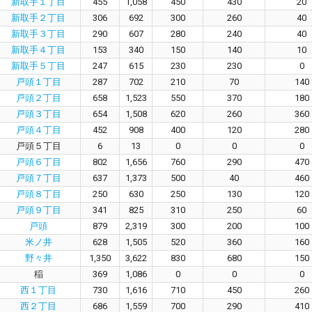
新取手１丁目
455
1,058
450
430
20
新取手２丁目
306
692
300
260
40
新取手３丁目
290
607
280
240
40
新取手４丁目
153
340
150
140
10
新取手５丁目
247
615
230
230
0
戸頭１丁目
287
702
210
70
140
戸頭２丁目
658
1,523
550
370
180
戸頭３丁目
654
1,508
620
260
360
戸頭４丁目
452
908
400
120
280
戸頭５丁目
6
13
0
0
0
戸頭６丁目
802
1,656
760
290
470
戸頭７丁目
637
1,373
500
40
460
戸頭８丁目
250
630
250
130
120
戸頭９丁目
341
825
310
250
60
戸頭
879
2,319
300
200
100
米ノ井
628
1,505
520
360
160
野々井
1,350
3,622
830
680
150
稲
369
1,086
0
0
0
西１丁目
730
1,616
710
450
260
西２丁目
686
1,559
700
290
410