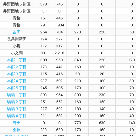
井野団地５街区
378
745
0
0
0
井野団地６街区
3
8
0
0
0
青柳
161
446
0
0
0
青柳
791
1,934
0
0
0
吉田
264
704
270
220
50
長兵衛新田
124
277
0
0
0
小堀
112
317
0
0
0
小文間
801
2,218
0
0
0
本郷１丁目
388
950
340
220
120
本郷２丁目
173
442
160
150
10
本郷３丁目
115
416
20
20
0
本郷４丁目
237
592
210
180
30
本郷５丁目
245
505
170
100
70
駒場１丁目
393
964
300
230
70
駒場２丁目
251
552
160
150
10
駒場３丁目
227
592
180
140
40
駒場４丁目
211
582
200
160
40
寺田
0
0
770
630
140
桑原
233
620
170
160
10