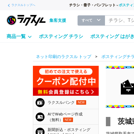
チラシ・冊子・パンフレット
ポスティ
ラクスルトップへ
集客支援
すべて
商品一覧
ポスティング チラシ
ポスティング はが
ネット印刷のラクスル トップ
ポスティングチラ
ラクスルバンク
NEW
AIでWebページ作成
茨城
（無料）
NEW
新聞折込・ポスティング
茨城県取手市