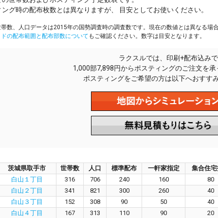
ィング時の配布枚数とは異なりますが、 目安としてお使いください。
帯数、人口データは2015年の国勢調査時の調査数です。現在の数値とは異なる場
イドの配布範囲と配布部数について
もご確認ください。数字は目安となります。
ラクスルでは、印刷+配布込みで
1,000部7,898円からポスティングのご注文を
ポスティングをご希望の方は以下へおすす
茨城県取手市
世帯数
人口
標準配布
一軒家指定
集合住宅
白山１丁目
316
706
240
160
80
白山２丁目
341
821
300
260
40
白山３丁目
152
308
90
50
40
白山４丁目
167
313
110
90
20