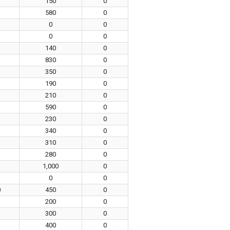
150
0
580
0
0
0
0
0
140
0
830
0
350
0
190
0
210
0
590
0
230
0
340
0
310
0
280
0
1,000
0
0
0
0
450
0
200
0
300
0
400
0