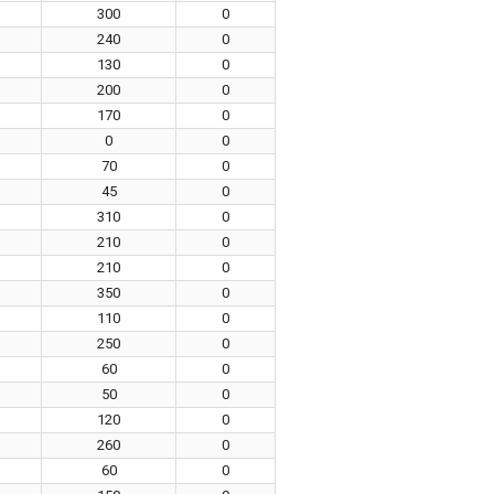
300
0
240
0
130
0
200
0
170
0
0
0
70
0
45
0
310
0
210
0
210
0
350
0
110
0
250
0
60
0
50
0
120
0
260
0
60
0