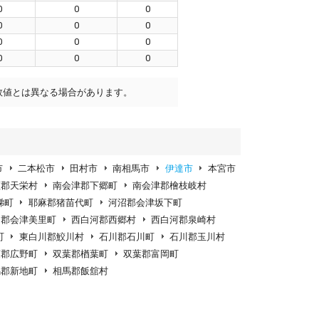
0
0
0
0
0
0
0
0
0
0
0
0
数値とは異なる場合があります。
市
二本松市
田村市
南相馬市
伊達市
本宮市
瀬郡天栄村
南会津郡下郷町
南会津郡檜枝岐村
梯町
耶麻郡猪苗代町
河沼郡会津坂下町
沼郡会津美里町
西白河郡西郷村
西白河郡泉崎村
町
東白川郡鮫川村
石川郡石川町
石川郡玉川村
葉郡広野町
双葉郡楢葉町
双葉郡富岡町
馬郡新地町
相馬郡飯舘村