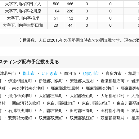
大字下川内字田ノ入
508
666
0
0
大字下川内字松川原
104
226
0
0
大字下川内字根岸
61
152
0
0
大字下川内字吉野田和
23
44
0
0
※
世帯数、人口は2015年の国勢調査時点での調査数です。現在の
スティング配布予定数を見る
会津若松市
郡山市
いわき市
白河市
須賀川市
喜多方市
相馬
町
伊達郡国見町
伊達郡川俣町
安達郡大玉村
岩瀬郡鏡石町
岩
見町
南会津郡南会津町
耶麻郡北塩原村
耶麻郡西会津町
耶麻郡磐
村
河沼郡柳津町
大沼郡三島町
大沼郡金山町
大沼郡昭和村
大
島村
西白河郡矢吹町
東白川郡棚倉町
東白川郡矢祭町
東白川郡塙
村
石川郡浅川町
石川郡古殿町
田村郡三春町
田村郡小野町
双
村
双葉郡大熊町
双葉郡双葉町
双葉郡浪江町
双葉郡葛尾村
相