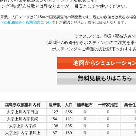
ィング時の配布枚数とは異なりますが、 目安としてお使いください。
帯数、人口データは2015年の国勢調査時の調査数です。現在の数値とは異なる場
イドの配布範囲と配布部数について
もご確認ください。数字は目安となります。
ラクスルでは、印刷+配布込みで
1,000部7,898円からポスティングのご注文を
ポスティングをご希望の方は以下へおすす
福島県双葉郡川内村
世帯数
人口
標準配布
一軒家指定
集合住
大字上川内字日山
127
355
0
0
大字上川内字長網
54
113
0
0
大字上川内字緑
138
305
0
0
大字上川内字瀬耳上
67
160
0
0