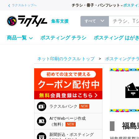
チラシ・冊子・パンフレット
ポスティ
ラクスルトップへ
集客支援
すべて
商品一覧
ポスティング チラシ
ポスティング はが
ネット印刷のラクスル トップ
ポスティングチラ
ラクスルバンク
NEW
AIでWebページ作成
福島
（無料）
NEW
新聞折込・ポスティング
福島県双葉郡