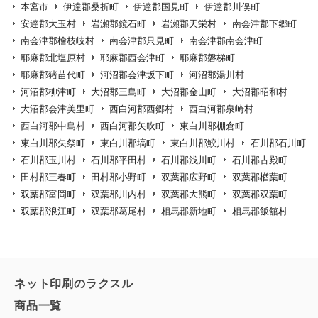
本宮市
伊達郡桑折町
伊達郡国見町
伊達郡川俣町
安達郡大玉村
岩瀬郡鏡石町
岩瀬郡天栄村
南会津郡下郷町
南会津郡檜枝岐村
南会津郡只見町
南会津郡南会津町
耶麻郡北塩原村
耶麻郡西会津町
耶麻郡磐梯町
耶麻郡猪苗代町
河沼郡会津坂下町
河沼郡湯川村
河沼郡柳津町
大沼郡三島町
大沼郡金山町
大沼郡昭和村
大沼郡会津美里町
西白河郡西郷村
西白河郡泉崎村
西白河郡中島村
西白河郡矢吹町
東白川郡棚倉町
東白川郡矢祭町
東白川郡塙町
東白川郡鮫川村
石川郡石川町
石川郡玉川村
石川郡平田村
石川郡浅川町
石川郡古殿町
田村郡三春町
田村郡小野町
双葉郡広野町
双葉郡楢葉町
双葉郡富岡町
双葉郡川内村
双葉郡大熊町
双葉郡双葉町
双葉郡浪江町
双葉郡葛尾村
相馬郡新地町
相馬郡飯舘村
ネット印刷のラクスル
商品一覧