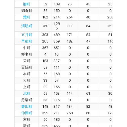
柳町
52
109
75
45
25
御倉町
86
150
0
0
0
荒町
102
214
254
40
200
1,29
清明町
760
111
64
39
5
五月町
303
489
171
84
81
早稲町
205
359
182
47
116
中町
367
652
0
0
0
杉妻町
4
10
0
0
0
栄町
183
337
0
0
0
置賜町
59
111
0
0
0
本町
56
168
0
0
0
大町
33
57
0
0
0
上町
99
156
0
0
0
北町
69
153
114
61
30
舟場町
33
116
0
0
0
豊田町
148
317
134
82
48
仲間町
399
711
268
68
179
宮町
90
185
0
0
0
新町
259
456
0
0
0