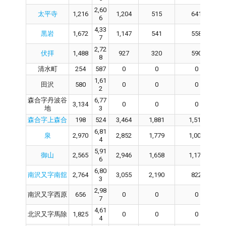
2,60
太平寺
1,216
1,204
515
641
6
4,33
黒岩
1,672
1,147
541
558
7
2,72
伏拝
1,488
927
320
590
8
清水町
254
587
0
0
0
1,61
田沢
580
0
0
0
2
森合字丹波谷
6,77
3,134
0
0
0
地
3
森合字上森合
198
524
3,464
1,881
1,517
6,81
泉
2,970
2,852
1,779
1,005
4
5,91
御山
2,565
2,946
1,658
1,179
6
6,80
南沢又字南舘
2,764
3,055
2,190
822
3
2,98
南沢又字西原
656
0
0
0
7
4,61
北沢又字馬除
1,825
0
0
0
4