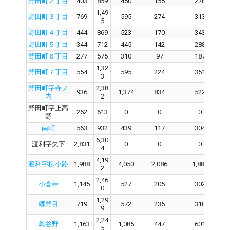
野田町２丁目
403
859
450
155
278
1,49
野田町３丁目
769
595
274
313
5
野田町４丁目
444
869
523
170
343
野田町５丁目
344
712
445
142
288
野田町６丁目
277
575
310
97
187
1,32
野田町７丁目
554
595
224
351
3
野田町字寺ノ
2,38
936
1,374
834
522
内
2
野田町字上高
262
613
0
0
0
野
南町
563
932
439
117
304
6,30
渡利字欠下
2,831
0
0
0
4
4,19
渡利字柳小路
1,988
4,050
2,086
1,883
2
2,46
小倉寺
1,145
527
205
302
0
1,29
郷野目
719
572
235
310
9
2,24
鳥谷野
1,163
1,085
447
601
5