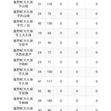
飯野町大久保
51
176
0
0
0
字山後
飯野町大久保
23
73
0
0
0
字向山後
飯野町大久保
43
150
0
0
0
字竹ノ花
飯野町大久保
19
63
0
0
0
字上大久保
飯野町大久保
31
95
0
0
0
字菅平
飯野町大久保
24
77
0
0
0
字西佐屋戸
飯野町大久保
25
71
0
0
0
字南町
飯野町大久保
34
100
0
0
0
字久保
飯野町大久保
41
117
0
0
0
字久保
飯野町大久保
32
82
0
0
0
字並柳
飯野町大久保
59
185
0
0
0
字林崎
飯野町大久保
30
90
0
0
0