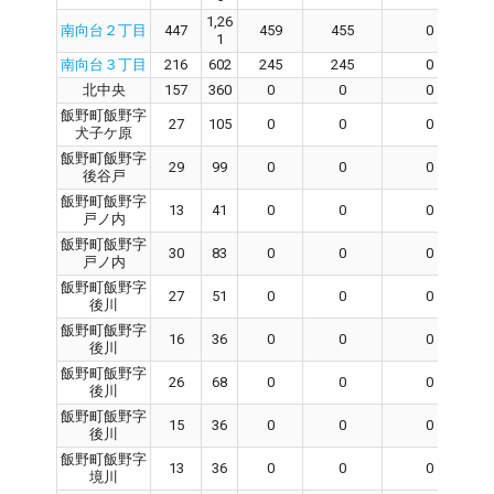
1,26
南向台２丁目
447
459
455
0
1
南向台３丁目
216
602
245
245
0
北中央
157
360
0
0
0
飯野町飯野字
27
105
0
0
0
犬子ケ原
飯野町飯野字
29
99
0
0
0
後谷戸
飯野町飯野字
13
41
0
0
0
戸ノ内
飯野町飯野字
30
83
0
0
0
戸ノ内
飯野町飯野字
27
51
0
0
0
後川
飯野町飯野字
16
36
0
0
0
後川
飯野町飯野字
26
68
0
0
0
後川
飯野町飯野字
15
36
0
0
0
後川
飯野町飯野字
13
36
0
0
0
境川