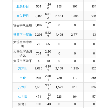
1,29
北矢野目
504
353
197
131
0
6,31
南矢野目
2,452
2,424
1,364
946
2
7,72
笹谷字東金屋
3,089
0
0
0
6
5,22
笹谷字中屋敷
2,298
4,498
2,771
1,633
7
大笹生字中谷
22
65
0
0
0
地
大笹生字西川
2,20
704
0
0
0
子坂
9
大笹生字釜平
4
10
0
0
0
4,89
方木田
2,035
2,158
1,256
820
1
2,38
吉倉
938
728
412
265
1
3,27
八木田
1,535
1,691
813
832
7
1,53
仁井田
471
223
164
57
6
佐倉下
330
940
0
0
0