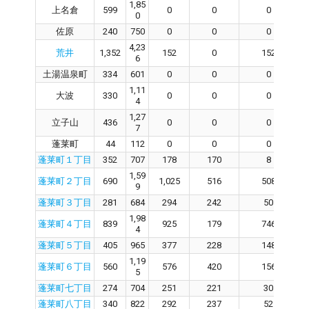
1,85
上名倉
599
0
0
0
0
佐原
240
750
0
0
0
4,23
荒井
1,352
152
0
152
6
土湯温泉町
334
601
0
0
0
1,11
大波
330
0
0
0
4
1,27
立子山
436
0
0
0
7
蓬莱町
44
112
0
0
0
蓬莱町１丁目
352
707
178
170
8
1,59
蓬莱町２丁目
690
1,025
516
508
9
蓬莱町３丁目
281
684
294
242
50
1,98
蓬莱町４丁目
839
925
179
746
4
蓬莱町５丁目
405
965
377
228
148
1,19
蓬莱町６丁目
560
576
420
156
5
蓬莱町七丁目
274
704
251
221
30
蓬莱町八丁目
340
822
292
237
52