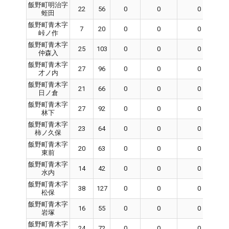
飯野町明治字
22
56
0
0
0
蛭田
飯野町青木字
7
20
0
0
0
峠ノ作
飯野町青木字
25
103
0
0
0
仲森入
飯野町青木字
27
96
0
0
0
才ノ内
飯野町青木字
21
66
0
0
0
日ノ倉
飯野町青木字
27
92
0
0
0
林下
飯野町青木字
23
64
0
0
0
柿ノ久保
飯野町青木字
20
63
0
0
0
東前
飯野町青木字
14
42
0
0
0
水内
飯野町青木字
38
127
0
0
0
松保
飯野町青木字
16
55
0
0
0
岩塚
飯野町青木字
24
72
0
0
0