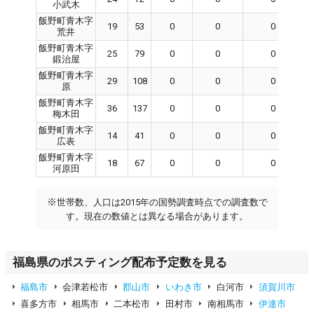
小武木
飯野町青木字
19
53
0
0
0
荒井
飯野町青木字
25
79
0
0
0
鍛治屋
飯野町青木字
29
108
0
0
0
原
飯野町青木字
36
137
0
0
0
梅木田
飯野町青木字
14
41
0
0
0
広表
飯野町青木字
18
67
0
0
0
河原田
※
世帯数、人口は2015年の国勢調査時点での調査数で
す。現在の数値とは異なる場合があります。
福島県のポスティング配布予定数を見る
福島市
会津若松市
郡山市
いわき市
白河市
須賀川市
喜多方市
相馬市
二本松市
田村市
南相馬市
伊達市