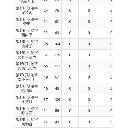
字高石山
飯野町明治字
24
76
0
0
0
案道内
飯野町明治字
21
62
0
0
0
菅田
飯野町明治字
23
69
0
0
0
西向平
飯野町明治字
35
104
0
0
0
萬才子
飯野町明治字
32
119
0
0
0
西喜平蔵内
飯野町明治字
55
151
0
0
0
西鍜治合内
飯野町明治字
18
67
0
0
0
南小戸明利
飯野町明治字
16
45
0
0
0
鍜治屋
飯野町明治字
37
139
0
0
0
水原岫
飯野町明治字
21
58
0
0
0
呼り石
飯野町明治字
22
49
0
0
0
南和台