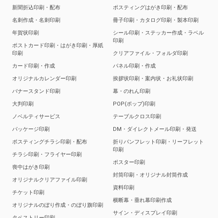
新聞折込印刷・配布
ポスティングはがき印刷・配布
名刺作成・名刺印刷
冊子印刷・カタログ印刷・製本印刷
年賀状印刷
シール印刷・ステッカー作成・ラベル
印刷
ポストカード印刷・はがき印刷・厚紙
印刷
クリアファイル・フォルダ印刷
カード印刷・作成
パネル印刷・作成
オリジナルカレンダー印刷
挨拶状印刷・案内状・お礼状印刷
バナースタンド印刷
幕・のれん印刷
大判印刷
POP(ポップ)印刷
ノベルティサービス
テーブルクロス印刷
パッケージ印刷
DM・ダイレクトメール印刷・発送
ポスティングチラシ印刷・配布
折りパンフレット印刷・リーフレット
印刷
チラシ印刷・フライヤー印刷
ポスター印刷
喪中はがき印刷
封筒印刷・オリジナル封筒作成
オリジナルクリアファイル印刷
資料印刷
チケット印刷
横断幕・垂れ幕印刷作成
オリジナルのぼり作成・のぼり旗印刷
サイン・ディスプレイ印刷
タペストリー印刷