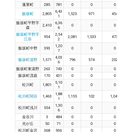
蓬莱町
285
781
0
0
0
6,43
飯坂町
2,805
1,523
971
454
1
飯坂町平野字
6,36
2,410
0
0
0
森
6
飯坂町平野字
2,54
954
2,081
1,533
473
江添
2
1,20
飯坂町中野
393
0
0
0
7
4,03
飯坂町湯野
1,571
796
574
202
6
飯坂町東湯野
263
743
0
0
0
飯坂町茂庭
170
431
0
0
0
5,10
松川町
1,801
0
0
0
1
1,88
松川町関谷
1,463
1,155
102
1,046
1
1,30
松川町浅川
554
0
0
0
6
金谷川
3
484
0
0
0
光が丘
50
71
0
0
0
松川町金沢
368
936
0
0
0