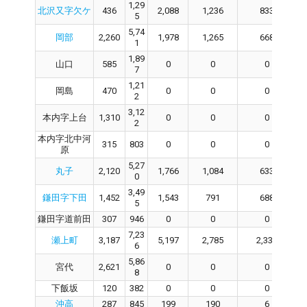
1,29
北沢又字欠ケ
436
2,088
1,236
833
5
5,74
岡部
2,260
1,978
1,265
668
1
1,89
山口
585
0
0
0
7
1,21
岡島
470
0
0
0
2
3,12
本内字上台
1,310
0
0
0
2
本内字北中河
315
803
0
0
0
原
5,27
丸子
2,120
1,766
1,084
633
0
3,49
鎌田字下田
1,452
1,543
791
688
5
鎌田字道前田
307
946
0
0
0
7,23
瀬上町
3,187
5,197
2,785
2,330
6
5,86
宮代
2,621
0
0
0
8
下飯坂
120
382
0
0
0
沖高
287
845
199
190
6