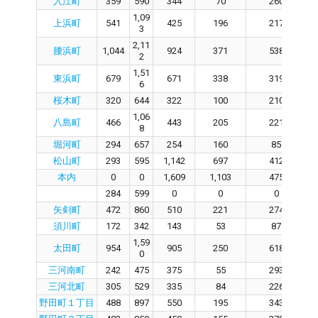
入江町
359
590
344
70
260
1,09
上浜町
541
425
196
217
3
2,11
腰浜町
1,044
924
371
538
2
1,51
東浜町
679
671
338
319
6
桜木町
320
644
322
100
210
1,06
八島町
466
443
205
221
8
堀河町
294
657
254
160
85
松山町
293
595
1,142
697
412
本内
0
0
1,609
1,103
475
284
599
0
0
0
矢剣町
472
860
510
221
274
須川町
172
342
143
53
87
1,59
太田町
954
905
250
618
0
三河南町
242
475
375
55
293
三河北町
305
529
335
84
226
野田町１丁目
488
897
550
195
343