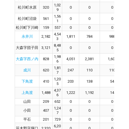
1,02
松川町水原
320
0
0
0
9
1,56
松川町沼袋
561
0
0
0
1
松川町下川崎
159
557
0
0
0
4,54
永井川
2,182
1,811
784
988
3
8,48
大森字団子田
3,121
0
0
0
5
1,98
大森字西ノ内
828
4,051
2,381
1,602
6
1,81
成川
620
247
110
110
7
1,20
下鳥渡
410
203
138
54
5
4,37
上鳥渡
1,488
1,222
1,192
14
6
山田
209
652
0
0
0
1,24
小田
407
0
0
0
7
平石
201
729
0
0
0
6,20
笹木野字堰口
2,320
0
0
0