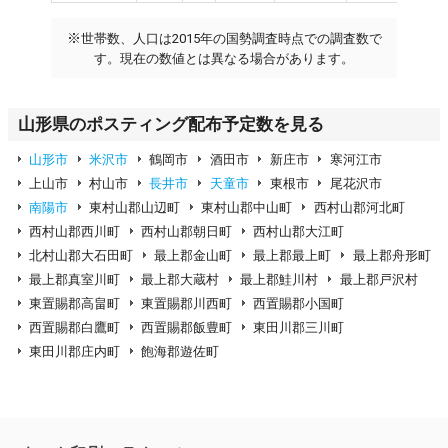
※
世帯数、人口は2015年の国勢調査時点での調査数で
す。現在の数値とは異なる場合があります。
山形県のポスティング配布予定数を見る
山形市
米沢市
鶴岡市
酒田市
新庄市
寒河江市
上山市
村山市
長井市
天童市
東根市
尾花沢市
南陽市
東村山郡山辺町
東村山郡中山町
西村山郡河北町
西村山郡西川町
西村山郡朝日町
西村山郡大江町
北村山郡大石田町
最上郡金山町
最上郡最上町
最上郡舟形町
最上郡真室川町
最上郡大蔵村
最上郡鮭川村
最上郡戸沢村
東置賜郡高畠町
東置賜郡川西町
西置賜郡小国町
西置賜郡白鷹町
西置賜郡飯豊町
東田川郡三川町
東田川郡庄内町
飽海郡遊佐町