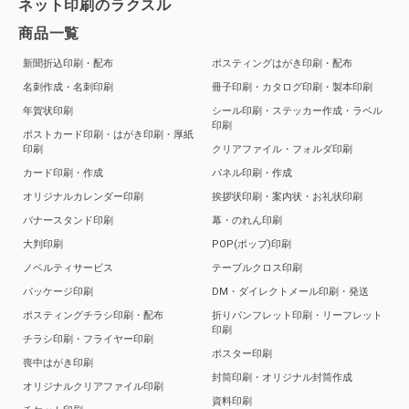
ネット印刷のラクスル
商品一覧
新聞折込印刷・配布
ポスティングはがき印刷・配布
名刺作成・名刺印刷
冊子印刷・カタログ印刷・製本印刷
年賀状印刷
シール印刷・ステッカー作成・ラベル
印刷
ポストカード印刷・はがき印刷・厚紙
印刷
クリアファイル・フォルダ印刷
カード印刷・作成
パネル印刷・作成
オリジナルカレンダー印刷
挨拶状印刷・案内状・お礼状印刷
バナースタンド印刷
幕・のれん印刷
大判印刷
POP(ポップ)印刷
ノベルティサービス
テーブルクロス印刷
パッケージ印刷
DM・ダイレクトメール印刷・発送
ポスティングチラシ印刷・配布
折りパンフレット印刷・リーフレット
印刷
チラシ印刷・フライヤー印刷
ポスター印刷
喪中はがき印刷
封筒印刷・オリジナル封筒作成
オリジナルクリアファイル印刷
資料印刷