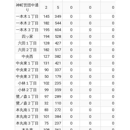
神町営団中通
2
5
0
0
0
り
一本木１丁目
145
349
0
0
0
一本木２丁目
182
544
0
0
0
一本木３丁目
195
604
0
0
0
四ッ家
194
528
0
0
0
六田１丁目
128
427
0
0
0
六田２丁目
182
517
0
0
0
中央西
127
382
0
0
0
中央東１丁目
131
421
0
0
0
中央東２丁目
90
337
0
0
0
中央東３丁目
50
179
0
0
0
小林１丁目
102
235
0
0
0
小林２丁目
99
359
0
0
0
鷺ノ森１丁目
97
289
0
0
0
鷺ノ森２丁目
32
110
0
0
0
本丸南１丁目
83
272
0
0
0
本丸南２丁目
101
384
0
0
0
本丸南３丁目
75
237
0
0
0
本丸東
108
361
0
0
0