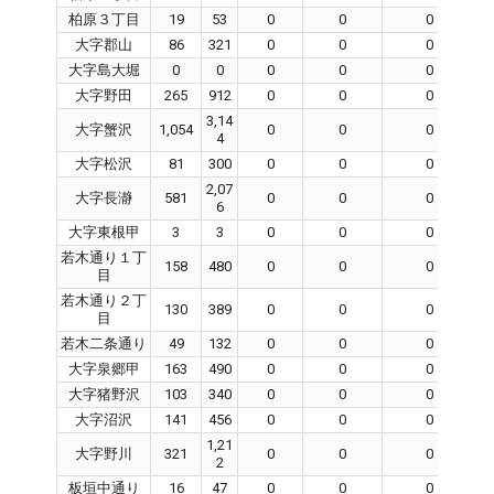
柏原３丁目
19
53
0
0
0
大字郡山
86
321
0
0
0
大字島大堀
0
0
0
0
0
大字野田
265
912
0
0
0
3,14
大字蟹沢
1,054
0
0
0
4
大字松沢
81
300
0
0
0
2,07
大字長瀞
581
0
0
0
6
大字東根甲
3
3
0
0
0
若木通り１丁
158
480
0
0
0
目
若木通り２丁
130
389
0
0
0
目
若木二条通り
49
132
0
0
0
大字泉郷甲
163
490
0
0
0
大字猪野沢
103
340
0
0
0
大字沼沢
141
456
0
0
0
1,21
大字野川
321
0
0
0
2
板垣中通り
16
47
0
0
0