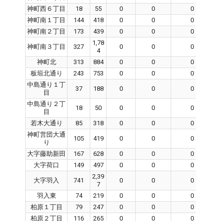
神町西６丁目
18
55
0
0
0
神町南１丁目
144
418
0
0
0
神町南２丁目
173
439
0
0
0
1,78
神町南３丁目
327
0
0
0
4
神町北
313
884
0
0
0
板垣北通り
243
753
0
0
0
中島通り１丁
37
188
0
0
0
目
中島通り２丁
18
50
0
0
0
目
若木大通り
85
318
0
0
0
神町営団大通
105
419
0
0
0
り
大字藤助新田
167
628
0
0
0
大字荷口
149
497
0
0
0
2,39
大字羽入
741
0
0
0
7
羽入東
74
219
0
0
0
柏原１丁目
79
247
0
0
0
柏原２丁目
116
265
0
0
0