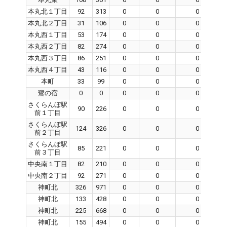
本丸北１丁目
92
313
0
0
0
本丸北２丁目
31
106
0
0
0
本丸西１丁目
53
174
0
0
0
本丸西２丁目
82
274
0
0
0
本丸西３丁目
86
251
0
0
0
本丸西４丁目
43
116
0
0
0
本町
33
99
0
0
0
鷺の宿
0
0
0
0
0
さくらんぼ駅
90
226
0
0
0
前１丁目
さくらんぼ駅
124
326
0
0
0
前２丁目
さくらんぼ駅
85
221
0
0
0
前３丁目
中央南１丁目
82
210
0
0
0
中央南２丁目
92
271
0
0
0
神町北
326
971
0
0
0
神町北
133
428
0
0
0
神町北
225
668
0
0
0
神町北
155
494
0
0
0