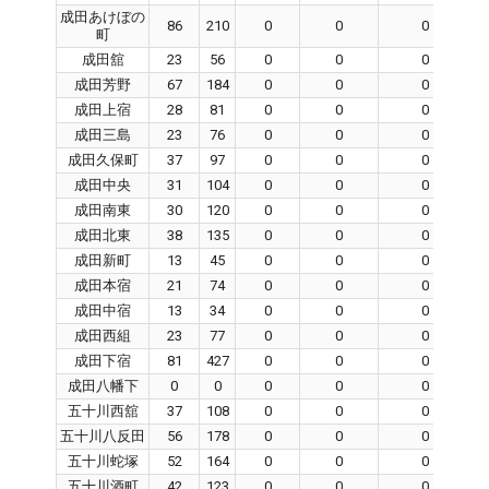
成田あけぼの
86
210
0
0
0
町
成田舘
23
56
0
0
0
成田芳野
67
184
0
0
0
成田上宿
28
81
0
0
0
成田三島
23
76
0
0
0
成田久保町
37
97
0
0
0
成田中央
31
104
0
0
0
成田南東
30
120
0
0
0
成田北東
38
135
0
0
0
成田新町
13
45
0
0
0
成田本宿
21
74
0
0
0
成田中宿
13
34
0
0
0
成田西組
23
77
0
0
0
成田下宿
81
427
0
0
0
成田八幡下
0
0
0
0
0
五十川西舘
37
108
0
0
0
五十川八反田
56
178
0
0
0
五十川蛇塚
52
164
0
0
0
五十川酒町
42
123
0
0
0