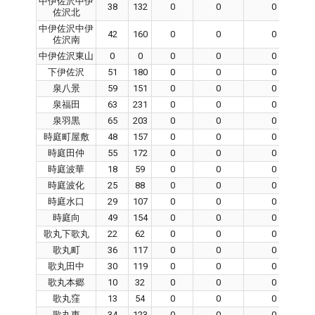
中伊佐沢中伊
38
132
0
0
0
佐沢北
中伊佐沢中伊
42
160
0
0
0
佐沢南
中伊佐沢東山
0
0
0
0
0
下伊佐沢
51
180
0
0
0
泉八景
59
151
0
0
0
泉福田
63
231
0
0
0
泉羽黒
65
203
0
0
0
時庭町屋敷
48
157
0
0
0
時庭田仲
55
172
0
0
0
時庭波華
18
59
0
0
0
時庭波化
25
88
0
0
0
時庭水口
29
107
0
0
0
時庭向
49
154
0
0
0
歌丸下歌丸
22
62
0
0
0
歌丸町
36
117
0
0
0
歌丸田中
30
119
0
0
0
歌丸本郷
10
32
0
0
0
歌丸窪
13
54
0
0
0
歌丸東
34
123
0
0
0