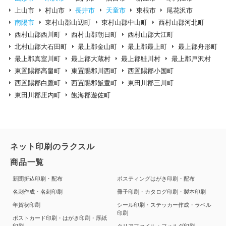
上山市
村山市
長井市
天童市
東根市
尾花沢市
南陽市
東村山郡山辺町
東村山郡中山町
西村山郡河北町
西村山郡西川町
西村山郡朝日町
西村山郡大江町
北村山郡大石田町
最上郡金山町
最上郡最上町
最上郡舟形町
最上郡真室川町
最上郡大蔵村
最上郡鮭川村
最上郡戸沢村
東置賜郡高畠町
東置賜郡川西町
西置賜郡小国町
西置賜郡白鷹町
西置賜郡飯豊町
東田川郡三川町
東田川郡庄内町
飽海郡遊佐町
ネット印刷のラクスル
商品一覧
新聞折込印刷・配布
ポスティングはがき印刷・配布
名刺作成・名刺印刷
冊子印刷・カタログ印刷・製本印刷
年賀状印刷
シール印刷・ステッカー作成・ラベル
印刷
ポストカード印刷・はがき印刷・厚紙