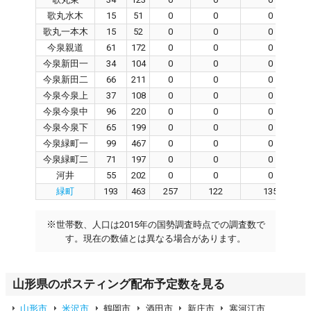
歌丸水木
15
51
0
0
0
歌丸一本木
15
52
0
0
0
今泉親道
61
172
0
0
0
今泉新田一
34
104
0
0
0
今泉新田二
66
211
0
0
0
今泉今泉上
37
108
0
0
0
今泉今泉中
96
220
0
0
0
今泉今泉下
65
199
0
0
0
今泉緑町一
99
467
0
0
0
今泉緑町二
71
197
0
0
0
河井
55
202
0
0
0
緑町
193
463
257
122
135
※
世帯数、人口は2015年の国勢調査時点での調査数で
す。現在の数値とは異なる場合があります。
山形県のポスティング配布予定数を見る
山形市
米沢市
鶴岡市
酒田市
新庄市
寒河江市