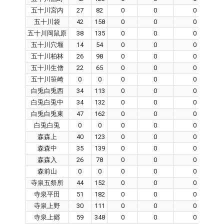
五十川宮内
27
82
0
0
0
五十川袋
42
158
0
0
0
五十川岡鼠原
38
135
0
0
0
五十川穴堰
14
54
0
0
0
五十川柏林
26
98
0
0
0
五十川生僧
22
65
0
0
0
五十川笹崎
0
0
0
0
0
白兎白兎西
34
113
0
0
0
白兎白兎中
34
132
0
0
0
白兎白兎東
47
162
0
0
0
白兎白兎
0
0
0
0
0
森森上
40
123
0
0
0
森森中
35
139
0
0
0
森森入
26
78
0
0
0
森前山
0
0
0
0
0
寺泉五祭所
44
152
0
0
0
寺泉平田
51
182
0
0
0
寺泉上野
30
111
0
0
0
寺泉上郷
59
348
0
0
0