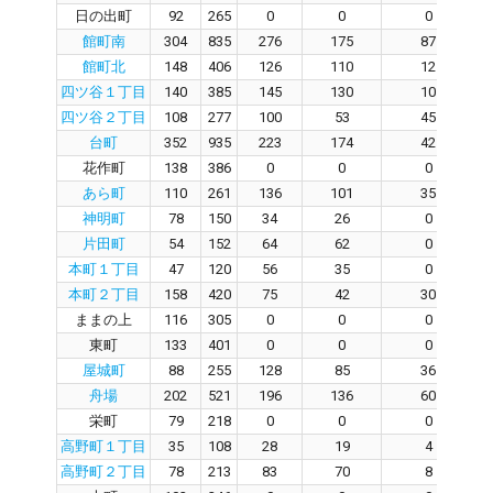
日の出町
92
265
0
0
0
館町南
304
835
276
175
87
館町北
148
406
126
110
12
四ツ谷１丁目
140
385
145
130
10
四ツ谷２丁目
108
277
100
53
45
台町
352
935
223
174
42
花作町
138
386
0
0
0
あら町
110
261
136
101
35
神明町
78
150
34
26
0
片田町
54
152
64
62
0
本町１丁目
47
120
56
35
0
本町２丁目
158
420
75
42
30
ままの上
116
305
0
0
0
東町
133
401
0
0
0
屋城町
88
255
128
85
36
舟場
202
521
196
136
60
栄町
79
218
0
0
0
高野町１丁目
35
108
28
19
4
高野町２丁目
78
213
83
70
8