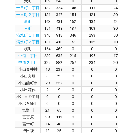
大町
102
246
0
0
0
十日町１丁目
132
324
148
117
24
十日町２丁目
131
347
154
121
30
新町
163
431
152
134
12
幸町
151
418
137
103
30
清水町１丁目
340
918
346
293
50
清水町２丁目
161
418
151
132
18
横町
164
460
0
0
0
中道１丁目
239
638
215
195
17
中道２丁目
325
882
257
234
20
小出金井神
18
239
0
0
0
小出舟場
6
25
0
0
0
小出館町南
79
227
0
0
0
小出花作
2
9
0
0
0
小出日の出町
0
0
0
0
0
小出八幡山
0
0
0
0
0
宮野川
21
65
0
0
0
宮宮原
38
112
0
0
0
宮幸町
14
46
0
0
0
成田萩
13
25
0
0
0