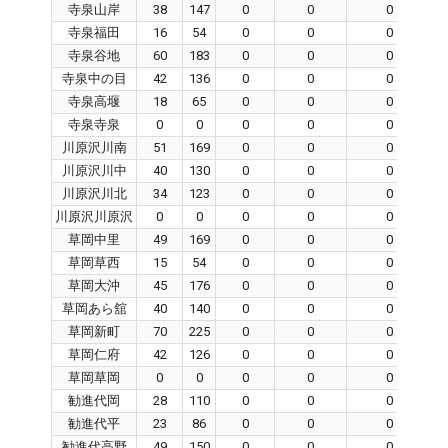
寺泉山岸
38
147
0
0
0
寺泉福田
16
54
0
0
0
寺泉谷地
60
183
0
0
0
寺泉中の目
42
136
0
0
0
寺泉高堰
18
65
0
0
0
寺泉寺泉
0
0
0
0
0
川原沢川南
51
169
0
0
0
川原沢川中
40
130
0
0
0
川原沢川北
34
123
0
0
0
川原沢川原沢
0
0
0
0
0
草岡中里
49
169
0
0
0
草岡草西
15
54
0
0
0
草岡大沖
45
176
0
0
0
草岡あら舘
40
140
0
0
0
草岡新町
70
225
0
0
0
草岡仁府
42
126
0
0
0
草岡草岡
0
0
0
0
0
勧進代岡
28
110
0
0
0
勧進代平
23
86
0
0
0
勧進代高野
49
150
0
0
0