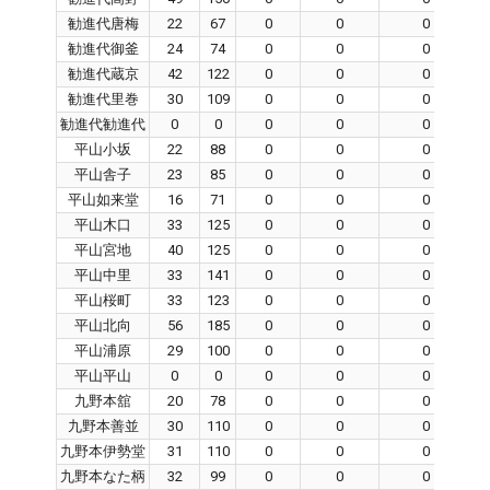
勧進代唐梅
22
67
0
0
0
勧進代御釜
24
74
0
0
0
勧進代蔵京
42
122
0
0
0
勧進代里巻
30
109
0
0
0
勧進代勧進代
0
0
0
0
0
平山小坂
22
88
0
0
0
平山舎子
23
85
0
0
0
平山如来堂
16
71
0
0
0
平山木口
33
125
0
0
0
平山宮地
40
125
0
0
0
平山中里
33
141
0
0
0
平山桜町
33
123
0
0
0
平山北向
56
185
0
0
0
平山浦原
29
100
0
0
0
平山平山
0
0
0
0
0
九野本舘
20
78
0
0
0
九野本善並
30
110
0
0
0
九野本伊勢堂
31
110
0
0
0
九野本なた柄
32
99
0
0
0