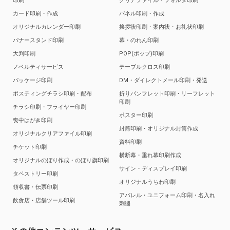
印刷
クリアファイル・フォルダ印刷
カード印刷・作成
パネル印刷・作成
オリジナルカレンダー印刷
挨拶状印刷・案内状・お礼状印刷
バナースタンド印刷
幕・のれん印刷
大判印刷
POP(ポップ)印刷
ノベルティサービス
テーブルクロス印刷
パッケージ印刷
DM・ダイレクトメール印刷・発送
ポスティングチラシ印刷・配布
折りパンフレット印刷・リーフレット
印刷
チラシ印刷・フライヤー印刷
ポスター印刷
喪中はがき印刷
封筒印刷・オリジナル封筒作成
オリジナルクリアファイル印刷
資料印刷
チケット印刷
横断幕・垂れ幕印刷作成
オリジナルのぼり作成・のぼり旗印刷
サイン・ディスプレイ印刷
タペストリー印刷
オリジナルうちわ印刷
領収書・伝票印刷
アパレル・ユニフォーム印刷・名入れ
飲食店・店舗ツール印刷
刺繍