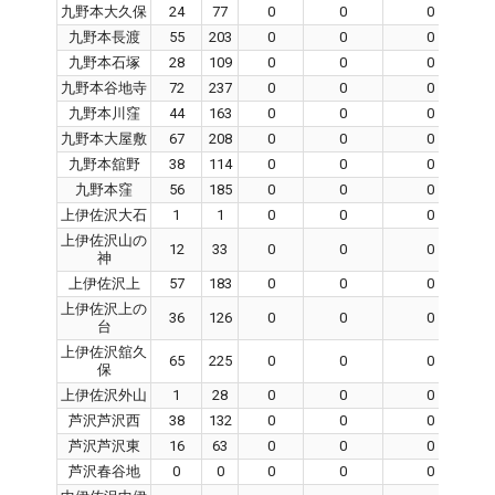
九野本大久保
24
77
0
0
0
九野本長渡
55
203
0
0
0
九野本石塚
28
109
0
0
0
九野本谷地寺
72
237
0
0
0
九野本川窪
44
163
0
0
0
九野本大屋敷
67
208
0
0
0
九野本舘野
38
114
0
0
0
九野本窪
56
185
0
0
0
上伊佐沢大石
1
1
0
0
0
上伊佐沢山の
12
33
0
0
0
神
上伊佐沢上
57
183
0
0
0
上伊佐沢上の
36
126
0
0
0
台
上伊佐沢舘久
65
225
0
0
0
保
上伊佐沢外山
1
28
0
0
0
芦沢芦沢西
38
132
0
0
0
芦沢芦沢東
16
63
0
0
0
芦沢春谷地
0
0
0
0
0