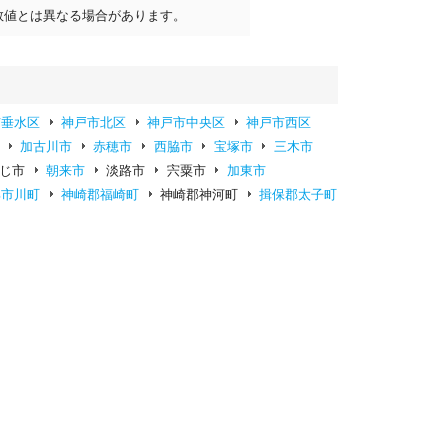
数値とは異なる場合があります。
市垂水区
神戸市北区
神戸市中央区
神戸市西区
加古川市
赤穂市
西脇市
宝塚市
三木市
じ市
朝来市
淡路市
宍粟市
加東市
郡市川町
神崎郡福崎町
神崎郡神河町
揖保郡太子町