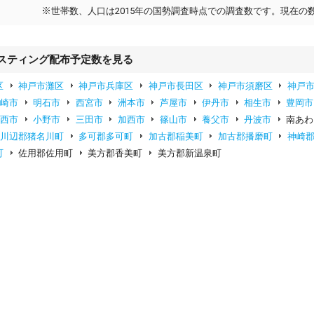
※
世帯数、人口は2015年の国勢調査時点での調査数です。現在の
スティング配布予定数を見る
区
神戸市灘区
神戸市兵庫区
神戸市長田区
神戸市須磨区
神戸
尼崎市
明石市
西宮市
洲本市
芦屋市
伊丹市
相生市
豊岡市
川西市
小野市
三田市
加西市
篠山市
養父市
丹波市
南あわ
川辺郡猪名川町
多可郡多可町
加古郡稲美町
加古郡播磨町
神崎
町
佐用郡佐用町
美方郡香美町
美方郡新温泉町