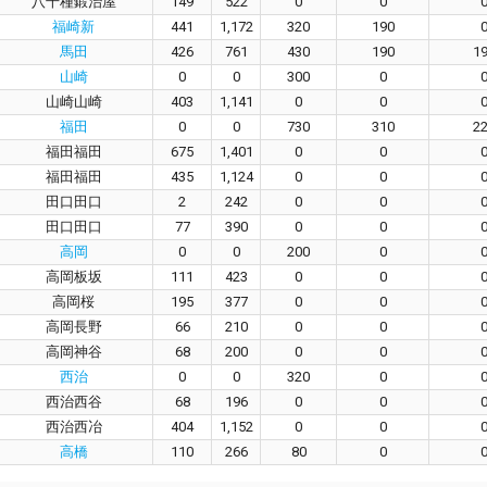
八千種鍛治屋
149
522
0
0
福崎新
441
1,172
320
190
馬田
426
761
430
190
1
山崎
0
0
300
0
山崎山崎
403
1,141
0
0
福田
0
0
730
310
2
福田福田
675
1,401
0
0
福田福田
435
1,124
0
0
田口田口
2
242
0
0
田口田口
77
390
0
0
高岡
0
0
200
0
高岡板坂
111
423
0
0
高岡桜
195
377
0
0
高岡長野
66
210
0
0
高岡神谷
68
200
0
0
西治
0
0
320
0
西治西谷
68
196
0
0
西治西冶
404
1,152
0
0
高橋
110
266
80
0