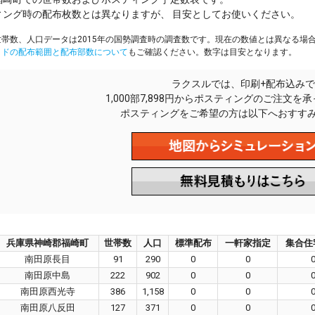
ィング時の配布枚数とは異なりますが、 目安としてお使いください。
帯数、人口データは2015年の国勢調査時の調査数です。現在の数値とは異なる場
イドの配布範囲と配布部数について
もご確認ください。数字は目安となります。
ラクスルでは、印刷+配布込みで
1,000部7,898円からポスティングのご注文を
ポスティングをご希望の方は以下へおすす
兵庫県神崎郡福崎町
世帯数
人口
標準配布
一軒家指定
集合住
南田原長目
91
290
0
0
南田原中島
222
902
0
0
南田原西光寺
386
1,158
0
0
南田原八反田
127
371
0
0