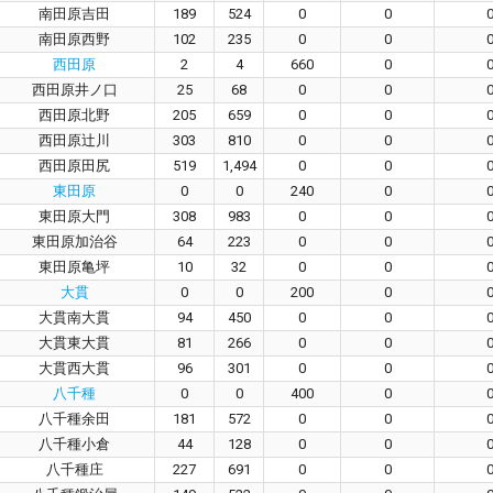
南田原吉田
189
524
0
0
南田原西野
102
235
0
0
西田原
2
4
660
0
西田原井ノ口
25
68
0
0
西田原北野
205
659
0
0
西田原辻川
303
810
0
0
西田原田尻
519
1,494
0
0
東田原
0
0
240
0
東田原大門
308
983
0
0
東田原加治谷
64
223
0
0
東田原亀坪
10
32
0
0
大貫
0
0
200
0
大貫南大貫
94
450
0
0
大貫東大貫
81
266
0
0
大貫西大貫
96
301
0
0
八千種
0
0
400
0
八千種余田
181
572
0
0
八千種小倉
44
128
0
0
八千種庄
227
691
0
0