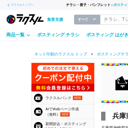
チラシ・冊子・パンフレット
ポスティ
ラクスルトップへ
集客支援
すべて
商品一覧
ポスティング チラシ
ポスティング はが
ネット印刷のラクスル トップ
ポスティングチラ
ラクスルバンク
NEW
AIでWebページ作成
兵庫
（無料）
NEW
新聞折込・ポスティング
兵庫県神崎郡