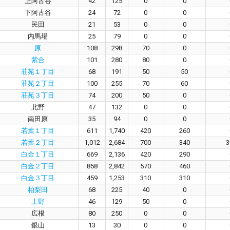
上阿古谷
42
125
0
0
下阿古谷
24
72
0
0
民田
21
53
0
0
内馬場
25
79
0
0
原
108
298
70
0
紫合
101
280
80
0
荘苑１丁目
68
191
50
50
荘苑２丁目
100
255
70
60
荘苑３丁目
74
200
50
0
北野
47
132
0
0
南田原
35
94
0
0
若葉１丁目
611
1,740
420
260
若葉２丁目
1,012
2,684
700
340
3
白金１丁目
669
2,136
420
290
白金２丁目
858
2,842
570
460
白金３丁目
459
1,253
310
310
柏梨田
68
225
40
0
上野
46
129
50
0
広根
80
250
0
0
銀山
13
30
0
0