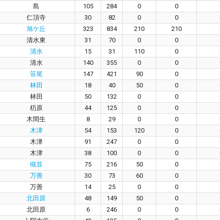
島
105
284
0
0
仁頂寺
30
82
0
0
旭ケ丘
323
834
210
210
清水東
31
70
0
0
清水
15
31
110
0
清水
140
355
0
0
笹尾
147
421
90
0
林田
18
40
50
0
林田
50
132
0
0
杤原
44
125
0
0
木間生
8
29
0
0
木津
54
153
120
0
木津
91
247
0
0
木津
38
100
0
0
槻並
75
216
50
0
万善
30
73
60
0
万善
14
25
0
0
北田原
48
149
50
0
北田原
6
246
0
0