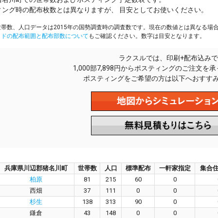
ィング時の配布枚数とは異なりますが、 目安としてお使いください。
帯数、人口データは2015年の国勢調査時の調査数です。現在の数値とは異なる場
イドの配布範囲と配布部数について
もご確認ください。数字は目安となります。
ラクスルでは、印刷+配布込みで
1,000部7,898円からポスティングのご注文を
ポスティングをご希望の方は以下へおすす
兵庫県川辺郡猪名川町
世帯数
人口
標準配布
一軒家指定
集合
柏原
81
215
60
0
西畑
37
111
0
0
杉生
138
313
90
0
鎌倉
43
148
0
0