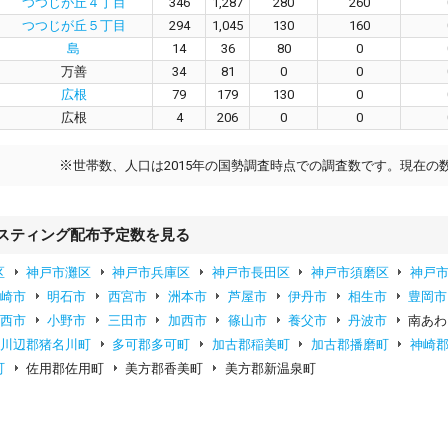
つつじが丘４丁目
346
1,287
280
260
つつじが丘５丁目
294
1,045
130
160
島
14
36
80
0
万善
34
81
0
0
広根
79
179
130
0
広根
4
206
0
0
※
世帯数、人口は2015年の国勢調査時点での調査数です。現在の
スティング配布予定数を見る
区
神戸市灘区
神戸市兵庫区
神戸市長田区
神戸市須磨区
神戸
尼崎市
明石市
西宮市
洲本市
芦屋市
伊丹市
相生市
豊岡市
川西市
小野市
三田市
加西市
篠山市
養父市
丹波市
南あわ
川辺郡猪名川町
多可郡多可町
加古郡稲美町
加古郡播磨町
神崎
町
佐用郡佐用町
美方郡香美町
美方郡新温泉町