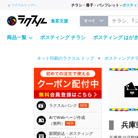
チラシ・冊子・パンフレット
ポスティ
ラクスルトップへ
集客支援
すべて
商品一覧
ポスティング チラシ
ポスティング はが
ネット印刷のラクスル トップ
ポスティングチラ
ラクスルバンク
NEW
AIでWebページ作成
兵庫
（無料）
NEW
新聞折込・ポスティング
兵庫県川辺郡