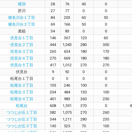
猪渕
28
76
40
0
肝川
27
77
0
0
猪名川台１丁目
84
203
60
50
猪名川台２丁目
69
166
50
0
差組
34
83
0
0
伏見台１丁目
146
367
120
60
伏見台２丁目
444
1,043
280
300
伏見台３丁目
265
634
180
170
伏見台４丁目
270
669
180
180
伏見台５丁目
417
1,012
270
270
伏見台
9
92
0
0
松尾台１丁目
0
0
0
0
松尾台２丁目
105
246
100
0
松尾台３丁目
204
484
130
100
松尾台４丁目
401
983
260
250
松尾台
608
1,591
370
0
4
つつじが丘１丁目
382
1,075
270
260
つつじが丘２丁目
344
1,211
280
230
つつじが丘３丁目
145
525
70
100