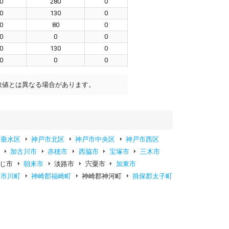
0
280
0
0
130
0
0
80
0
0
0
0
0
130
0
0
0
0
数値とは異なる場合があります。
市垂水区
神戸市北区
神戸市中央区
神戸市西区
加古川市
赤穂市
西脇市
宝塚市
三木市
じ市
朝来市
淡路市
宍粟市
加東市
郡市川町
神崎郡福崎町
神崎郡神河町
揖保郡太子町