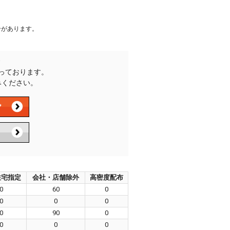
合があります。
承っております。
みください。
住宅指定
会社・店舗除外
高密度配布
0
60
0
0
0
0
0
90
0
0
0
0