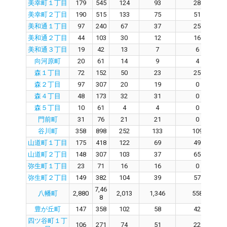
美幸町１丁目
179
545
124
93
28
美幸町２丁目
190
515
133
75
51
美和通１丁目
97
240
67
37
25
美和通２丁目
44
103
30
12
16
美和通３丁目
19
42
13
7
6
向河原町
20
61
14
9
4
森１丁目
72
152
50
23
25
森２丁目
97
307
20
19
0
森４丁目
48
173
32
31
0
森５丁目
10
61
4
4
0
門前町
31
76
21
21
0
谷川町
358
898
252
133
109
山道町１丁目
175
418
122
69
49
山道町２丁目
148
307
103
37
65
弥生町１丁目
23
71
16
16
0
弥生町２丁目
149
382
104
39
57
7,46
八幡町
2,880
2,013
1,346
558
8
豊が丘町
147
358
102
58
42
四ツ谷町１丁
106
271
74
51
22