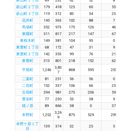
萩山町１丁目
89
232
62
52
8
萩山町２丁目
179
418
125
60
55
萩山町３丁目
119
312
83
54
25
花井町
145
363
102
88
7
馬場町
352
973
175
126
46
東曙町
311
817
217
147
67
東桜木町
149
381
104
95
0
東豊町１丁目
68
172
47
31
9
東豊町２丁目
142
353
99
76
21
東豊町
313
801
218
152
62
3,83
平尾町
1,246
868
595
253
7
二葉町
81
251
56
56
0
二見町
152
337
106
66
25
古宿町
394
981
275
206
59
豊栄町
77
230
53
38
9
穂ノ原
89
846
38
0
37
3,26
本野町
1,252
875
529
299
9
本野ケ原１丁
139
374
32
25
5
目