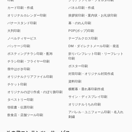
印刷
クリアファイル・フォルダ印刷
カード印刷・作成
パネル印刷・作成
オリジナルカレンダー印刷
挨拶状印刷・案内状・お礼状印刷
バナースタンド印刷
幕・のれん印刷
大判印刷
POP(ポップ)印刷
ノベルティサービス
テーブルクロス印刷
パッケージ印刷
DM・ダイレクトメール印刷・発送
ポスティングチラシ印刷・配布
折りパンフレット印刷・リーフレット
印刷
チラシ印刷・フライヤー印刷
ポスター印刷
喪中はがき印刷
封筒印刷・オリジナル封筒作成
オリジナルクリアファイル印刷
資料印刷
チケット印刷
横断幕・垂れ幕印刷作成
オリジナルのぼり作成・のぼり旗印刷
サイン・ディスプレイ印刷
タペストリー印刷
オリジナルうちわ印刷
領収書・伝票印刷
アパレル・ユニフォーム印刷・名入れ
飲食店・店舗ツール印刷
刺繍