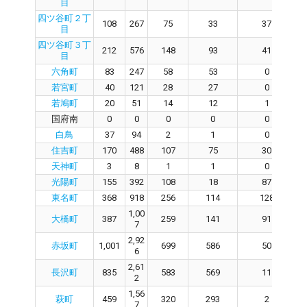
目
四ツ谷町２丁
108
267
75
33
37
目
四ツ谷町３丁
212
576
148
93
41
目
六角町
83
247
58
53
0
若宮町
40
121
28
27
0
若鳩町
20
51
14
12
1
国府南
0
0
0
0
0
白鳥
37
94
2
1
0
住吉町
170
488
107
75
30
天神町
3
8
1
1
0
光陽町
155
392
108
18
87
東名町
368
918
256
114
128
1,00
大橋町
387
259
141
91
7
2,92
赤坂町
1,001
699
586
50
6
2,61
長沢町
835
583
569
11
2
1,56
萩町
459
320
293
2
7