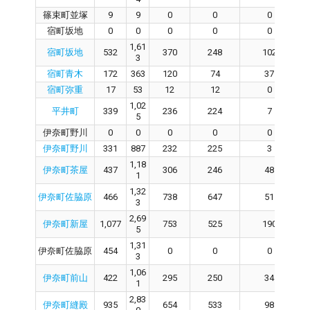
篠束町並塚
9
9
0
0
0
宿町坂地
0
0
0
0
0
1,61
宿町坂地
532
370
248
102
3
宿町青木
172
363
120
74
37
宿町弥重
17
53
12
12
0
1,02
平井町
339
236
224
7
5
伊奈町野川
0
0
0
0
0
伊奈町野川
331
887
232
225
3
1,18
伊奈町茶屋
437
306
246
48
1
1,32
伊奈町佐脇原
466
738
647
51
3
2,69
伊奈町新屋
1,077
753
525
190
5
1,31
伊奈町佐脇原
454
0
0
0
3
1,06
伊奈町前山
422
295
250
34
1
2,83
伊奈町縫殿
935
654
533
98