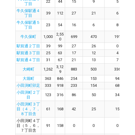
22
44
15
9
5
丁目
牛久保駅通４
39
112
27
21
6
丁目
牛久保駅通５
23
54
16
6
8
丁目
2,55
牛久保町
1,000
699
470
191
0
駅前通２丁目
39
99
27
26
0
駅前通３丁目
25
63
17
12
4
駅前通４丁目
31
67
21
13
7
3,12
大崎町
1,262
883
503
336
9
大堀町
363
846
254
153
94
小田渕町卯足
333
918
233
154
68
小田渕町２丁
123
316
86
50
34
目
小田渕町３丁
目（４，７，
61
168
42
25
15
８丁目含
小田渕町４丁
目（５，６，
91
158
0
0
0
７丁目含