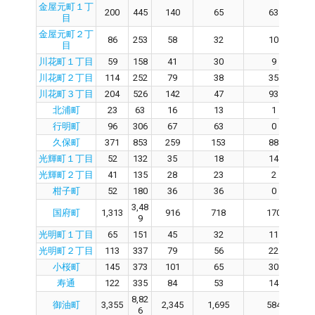
金屋元町１丁
200
445
140
65
63
目
金屋元町２丁
86
253
58
32
10
目
川花町１丁目
59
158
41
30
9
川花町２丁目
114
252
79
38
35
川花町３丁目
204
526
142
47
93
北浦町
23
63
16
13
1
行明町
96
306
67
63
0
久保町
371
853
259
153
88
光輝町１丁目
52
132
35
18
14
光輝町２丁目
41
135
28
23
2
柑子町
52
180
36
36
0
3,48
国府町
1,313
916
718
170
9
光明町１丁目
65
151
45
32
11
光明町２丁目
113
337
79
56
22
小桜町
145
373
101
65
30
寿通
122
335
84
53
14
8,82
御油町
3,355
2,345
1,695
584
6