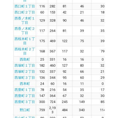
目
西口町１丁目
116
282
81
46
30
西口町２丁目
60
153
42
21
18
西香ノ木町１
129
328
90
46
32
丁目
西香ノ木町２
117
264
81
39
35
丁目
西桜木町１丁
175
469
122
75
39
目
西桜木町２丁
168
367
117
32
79
目
西島町
25
331
16
16
0
西塚町１丁目
182
460
127
83
32
西塚町２丁目
132
337
92
66
21
西塚町３丁目
136
344
95
60
29
西本町
24
60
16
11
0
西豊町１丁目
78
216
54
35
17
西豊町２丁目
147
364
67
32
30
西豊町３丁目
300
724
245
149
85
2,19
野口町
759
484
340
114
3