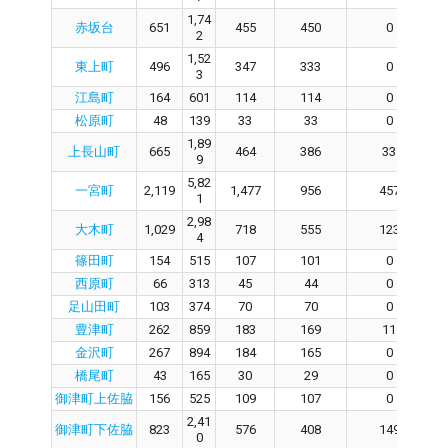
1,74
赤坂台
651
455
450
0
2
1,52
東上町
496
347
333
0
3
江島町
164
601
114
114
0
松原町
48
139
33
33
0
1,89
上長山町
665
464
386
33
9
5,82
一宮町
2,119
1,477
956
457
1
2,98
大木町
1,029
718
555
123
4
篠田町
154
515
107
101
0
西原町
66
313
45
44
0
足山田町
103
374
70
70
0
豊津町
262
859
183
169
11
金沢町
267
894
184
165
0
橋尾町
43
165
30
29
0
御津町上佐脇
156
525
109
107
0
2,41
御津町下佐脇
823
576
408
149
0