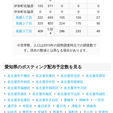
0
伊奈町佐脇原
135
371
0
0
0
伊奈町佐脇原
0
0
0
0
0
美園１丁目
222
639
155
126
27
美園２丁目
320
820
224
170
50
1,02
美園３丁目
409
286
233
49
4
※
世帯数、人口は2015年の国勢調査時点での調査数で
す。現在の数値とは異なる場合があります。
愛知県のポスティング配布予定数を見る
名古屋市千種区
名古屋市東区
名古屋市北区
名古屋市西区
名古屋市中村区
名古屋市中区
名古屋市昭和区
名古屋市瑞穂区
名古屋市熱田区
名古屋市中川区
名古屋市港区
名古屋市南区
名古屋市守山区
名古屋市緑区
名古屋市名東区
名古屋市天白区
豊橋市
岡崎市
一宮市
瀬戸市
半田市
春日井市
豊川市
津島市
碧南市
刈谷市
豊田市
安城市
西尾市
蒲郡市
犬山市
常滑市