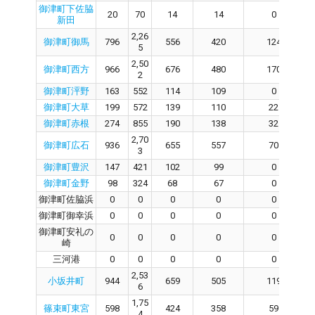
御津町下佐脇
20
70
14
14
0
新田
2,26
御津町御馬
796
556
420
124
5
2,50
御津町西方
966
676
480
170
2
御津町泙野
163
552
114
109
0
御津町大草
199
572
139
110
22
御津町赤根
274
855
190
138
32
2,70
御津町広石
936
655
557
70
3
御津町豊沢
147
421
102
99
0
御津町金野
98
324
68
67
0
御津町佐脇浜
0
0
0
0
0
御津町御幸浜
0
0
0
0
0
御津町安礼の
0
0
0
0
0
崎
三河港
0
0
0
0
0
2,53
小坂井町
944
659
505
119
6
1,75
篠束町東宮
598
424
358
59
4