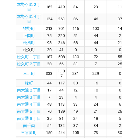
本野ケ原２丁
162
419
34
23
11
目
本野ケ原４丁
124
263
86
46
37
目
牧野町
213
701
116
100
14
正岡町
75
220
52
44
2
松風町
98
246
68
44
21
松久町
20
41
0
0
0
松久町１丁目
187
508
130
72
55
松久町２丁目
28
56
33
7
25
1,13
三上町
333
231
229
0
7
緑町
44
117
30
16
6
南大通２丁目
17
44
12
10
0
南大通３丁目
7
23
4
4
0
南大通４丁目
48
113
33
24
6
南大通５丁目
70
189
49
21
26
南大通６丁目
35
81
24
18
5
南千両
54
132
37
34
2
三谷原町
150
444
105
73
30