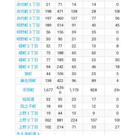
赤代町１丁目
21
71
14
14
0
赤代町２丁目
198
471
138
28
108
赤代町３丁目
197
460
137
77
56
明野町１丁目
189
514
91
43
45
明野町３丁目
56
156
39
35
0
明野町４丁目
30
90
21
20
0
曙町１丁目
32
77
22
13
8
曙町２丁目
75
188
65
63
0
曙町３丁目
77
185
53
23
30
曙町４丁目
94
242
65
46
18
旭町
44
106
30
25
5
麻生田町
138
422
96
89
4
4,36
市田町
1,677
1,173
828
294
6
稲荷通
33
95
23
17
0
院之子町
18
69
12
12
0
上野１丁目
19
44
13
9
0
上野２丁目
362
881
224
107
106
上野３丁目
102
214
71
35
27
牛久保駅通３