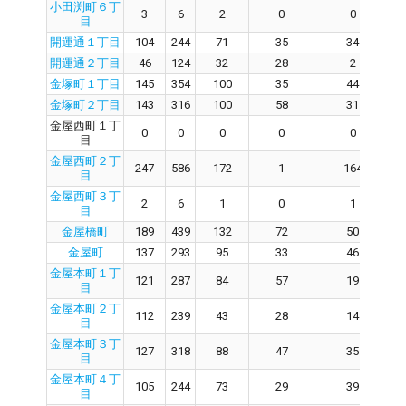
小田渕町６丁
3
6
2
0
0
目
開運通１丁目
104
244
71
35
34
開運通２丁目
46
124
32
28
2
金塚町１丁目
145
354
100
35
44
金塚町２丁目
143
316
100
58
31
金屋西町１丁
0
0
0
0
0
目
金屋西町２丁
247
586
172
1
164
目
金屋西町３丁
2
6
1
0
1
目
金屋橋町
189
439
132
72
50
金屋町
137
293
95
33
46
金屋本町１丁
121
287
84
57
19
目
金屋本町２丁
112
239
43
28
14
目
金屋本町３丁
127
318
88
47
35
目
金屋本町４丁
105
244
73
29
39
目