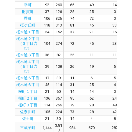
幸町
92
260
65
49
14
財賀町
37
126
25
25
0
堺町
106
326
74
72
0
桜ケ丘町
118
313
81
45
33
桜木通１丁目
54
152
37
21
16
桜木通２丁目
（３丁目含
104
274
72
45
23
む）
桜木通３丁目
36
82
25
11
11
桜木通４丁目
（５丁目含
39
108
26
19
5
む）
桜木通５丁目
17
39
11
6
5
桜木通６丁目
45
114
31
25
4
桜町１丁目
21
60
14
14
0
桜町２丁目
136
367
95
62
24
桜町３丁目
114
266
79
28
49
佐奈川町
105
224
73
28
42
佐土町
21
30
14
4
8
3,81
三蔵子町
1,444
984
670
282
3