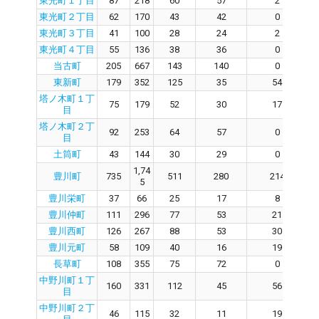
東光町１丁目
87
218
60
57
2
東光町２丁目
62
170
43
42
0
東光町３丁目
41
100
28
24
2
東光町４丁目
55
136
38
36
0
当古町
205
667
143
140
0
東新町
179
352
125
35
54
塔ノ木町１丁
75
179
52
30
17
目
塔ノ木町２丁
92
253
64
57
0
目
土筒町
43
144
30
29
0
1,74
豊川町
735
511
280
214
5
豊川栄町
37
66
25
17
8
豊川仲町
111
296
77
53
21
豊川西町
126
267
88
53
30
豊川元町
58
109
40
16
19
長草町
108
355
75
72
0
中野川町１丁
160
331
112
45
56
目
中野川町２丁
46
115
32
11
19