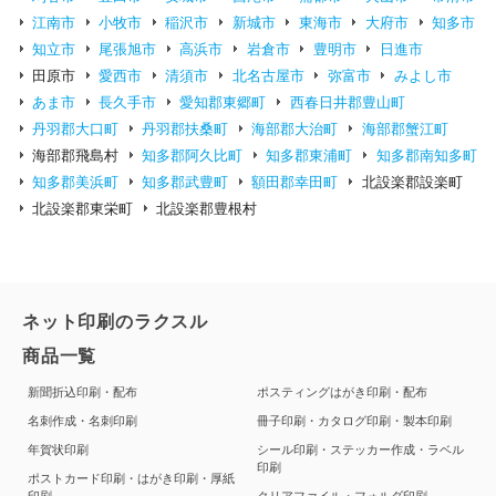
江南市
小牧市
稲沢市
新城市
東海市
大府市
知多市
知立市
尾張旭市
高浜市
岩倉市
豊明市
日進市
田原市
愛西市
清須市
北名古屋市
弥富市
みよし市
あま市
長久手市
愛知郡東郷町
西春日井郡豊山町
丹羽郡大口町
丹羽郡扶桑町
海部郡大治町
海部郡蟹江町
海部郡飛島村
知多郡阿久比町
知多郡東浦町
知多郡南知多町
知多郡美浜町
知多郡武豊町
額田郡幸田町
北設楽郡設楽町
北設楽郡東栄町
北設楽郡豊根村
ネット印刷のラクスル
商品一覧
新聞折込印刷・配布
ポスティングはがき印刷・配布
名刺作成・名刺印刷
冊子印刷・カタログ印刷・製本印刷
年賀状印刷
シール印刷・ステッカー作成・ラベル
印刷
ポストカード印刷・はがき印刷・厚紙