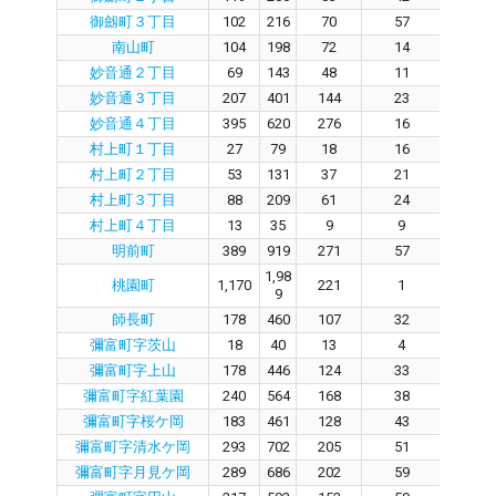
御劔町３丁目
102
216
70
57
1
南山町
104
198
72
14
5
妙音通２丁目
69
143
48
11
3
妙音通３丁目
207
401
144
23
12
妙音通４丁目
395
620
276
16
25
村上町１丁目
27
79
18
16
2
村上町２丁目
53
131
37
21
1
村上町３丁目
88
209
61
24
3
村上町４丁目
13
35
9
9
0
明前町
389
919
271
57
20
1,98
桃園町
1,170
221
1
22
9
師長町
178
460
107
32
7
彌富町字茨山
18
40
13
4
8
彌富町字上山
178
446
124
33
8
彌富町字紅葉園
240
564
168
38
12
彌富町字桜ケ岡
183
461
128
43
8
彌富町字清水ケ岡
293
702
205
51
14
彌富町字月見ケ岡
289
686
202
59
13