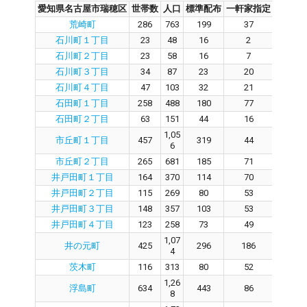
愛知県名古屋市瑞穂区
世帯数
人口
標準配布
一軒家指定
集合住
荒崎町
286
763
199
37
15
石川町１丁目
23
48
16
2
1
石川町２丁目
23
58
16
7
9
石川町３丁目
34
87
23
20
0
石川町４丁目
47
103
32
21
1
石田町１丁目
258
488
180
77
10
石田町２丁目
63
151
44
16
2
1,05
市丘町１丁目
457
319
44
20
6
市丘町２丁目
265
681
185
71
10
井戸田町１丁目
164
370
114
70
3
井戸田町２丁目
115
269
80
53
1
井戸田町３丁目
148
357
103
53
4
井戸田町４丁目
123
258
73
49
1
1,07
井の元町
425
296
186
9
4
茨木町
116
313
80
52
2
1,26
浮島町
634
443
86
30
8