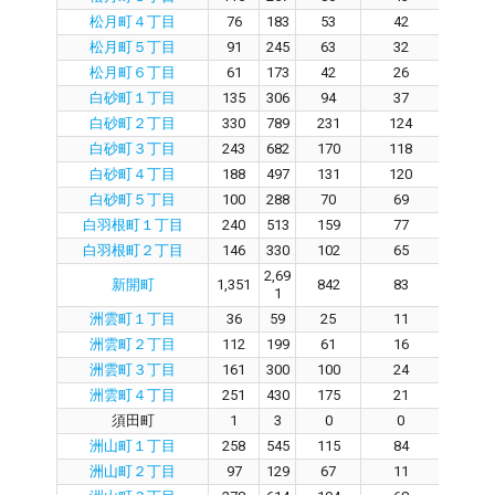
松月町４丁目
76
183
53
42
9
松月町５丁目
91
245
63
32
3
松月町６丁目
61
173
42
26
1
白砂町１丁目
135
306
94
37
5
白砂町２丁目
330
789
231
124
10
白砂町３丁目
243
682
170
118
4
白砂町４丁目
188
497
131
120
6
白砂町５丁目
100
288
70
69
0
白羽根町１丁目
240
513
159
77
8
白羽根町２丁目
146
330
102
65
2
2,69
新開町
1,351
842
83
75
1
洲雲町１丁目
36
59
25
11
1
洲雲町２丁目
112
199
61
16
4
洲雲町３丁目
161
300
100
24
7
洲雲町４丁目
251
430
175
21
15
須田町
1
3
0
0
0
洲山町１丁目
258
545
115
84
3
洲山町２丁目
97
129
67
11
5