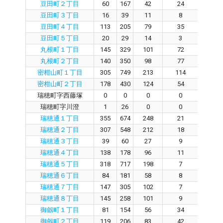
豆田町２丁目
60
167
42
24
1
豆田町３丁目
16
39
11
8
0
豆田町４丁目
113
205
79
35
3
豆田町５丁目
20
29
14
3
9
丸根町１丁目
145
329
101
72
2
丸根町２丁目
140
350
98
77
2
密柑山町１丁目
305
749
213
114
8
密柑山町２丁目
178
430
124
54
6
瑞穂町字西藤塚
0
0
0
0
0
瑞穂町字川澄
1
26
0
0
0
瑞穂通１丁目
355
674
248
21
22
瑞穂通２丁目
307
548
212
18
19
瑞穂通３丁目
39
60
27
9
1
瑞穂通４丁目
138
178
96
11
8
瑞穂通５丁目
318
717
198
7
18
瑞穂通６丁目
84
181
58
8
4
瑞穂通７丁目
147
305
102
7
9
瑞穂通８丁目
145
258
101
9
8
御劔町１丁目
81
154
56
34
2
御劔町２丁目
119
206
83
42
3