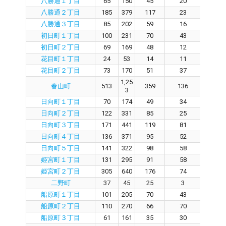
八勝通１丁目
65
150
45
20
2
八勝通２丁目
185
379
117
23
7
八勝通３丁目
85
202
59
16
4
初日町１丁目
100
231
70
43
2
初日町２丁目
69
169
48
12
2
花目町１丁目
24
53
14
11
3
花目町２丁目
73
170
51
37
1
1,25
春山町
513
359
136
21
3
日向町１丁目
70
174
49
34
1
日向町２丁目
122
331
85
25
5
日向町３丁目
171
441
119
81
3
日向町４丁目
136
371
95
52
4
日向町５丁目
141
322
98
58
3
姫宮町１丁目
131
295
91
58
2
姫宮町２丁目
305
640
176
74
9
二野町
37
45
25
3
2
船原町１丁目
101
205
70
43
2
船原町２丁目
110
270
66
70
0
船原町３丁目
61
161
35
30
0