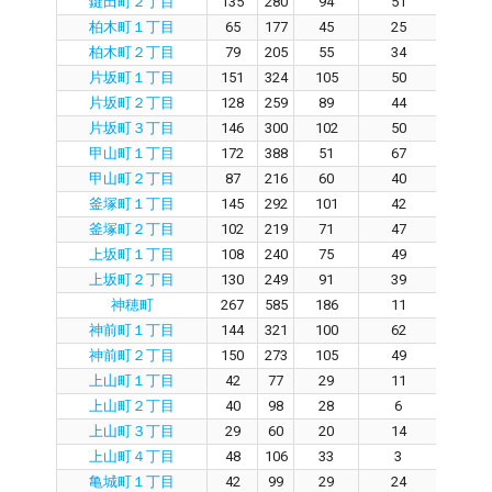
鍵田町２丁目
135
280
94
51
4
柏木町１丁目
65
177
45
25
1
柏木町２丁目
79
205
55
34
2
片坂町１丁目
151
324
105
50
5
片坂町２丁目
128
259
89
44
3
片坂町３丁目
146
300
102
50
4
甲山町１丁目
172
388
51
67
2
甲山町２丁目
87
216
60
40
1
釜塚町１丁目
145
292
101
42
5
釜塚町２丁目
102
219
71
47
2
上坂町１丁目
108
240
75
49
2
上坂町２丁目
130
249
91
39
4
神穂町
267
585
186
11
17
神前町１丁目
144
321
100
62
3
神前町２丁目
150
273
105
49
5
上山町１丁目
42
77
29
11
1
上山町２丁目
40
98
28
6
2
上山町３丁目
29
60
20
14
3
上山町４丁目
48
106
33
3
2
亀城町１丁目
42
99
29
24
2