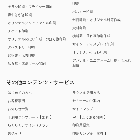
印刷
チラシ印刷・フライヤー印刷
ポスター印刷
喪中はがき印刷
封筒印刷・オリジナル封筒作成
オリジナルクリアファイル印刷
資料印刷
チケット印刷
横断幕・垂れ幕印刷作成
オリジナルのぼり作成・のぼり旗印刷
サイン・ディスプレイ印刷
タペストリー印刷
オリジナルうちわ印刷
領収書・伝票印刷
アパレル・ユニフォーム印刷・名入れ
飲食店・店舗ツール印刷
刺繍
その他コンテンツ・サービス
はじめての方へ
ラクスル活用方法
お客様事例
セミナーのご案内
お知らせ一覧
サイトマップ
印刷用テンプレート
無料
FAQ
よくある質問
らくらくデザイン（チラシ）
印刷用語集
見積もり
印刷サンプル
無料