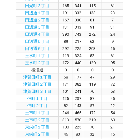
田光町３丁目
165
341
115
61
4
田辺通１丁目
191
332
133
23
10
田辺通２丁目
167
330
81
7
7
田辺通３丁目
131
313
91
31
5
田辺通４丁目
390
743
272
24
24
田辺通５丁目
89
217
62
9
5
田辺通６丁目
292
725
203
16
17
玉水町１丁目
119
324
82
61
2
玉水町２丁目
172
440
120
95
2
檀渓通
0
0
0
0
0
津賀田町１丁目
68
177
47
29
1
津賀田町２丁目
171
382
119
72
4
津賀田町３丁目
101
241
70
53
1
佃町１丁目
125
237
87
45
3
佃町２丁目
82
143
57
22
3
土市町１丁目
246
465
172
54
11
土市町２丁目
313
570
219
60
14
東栄町１丁目
100
225
70
21
4
東栄町２丁目
46
83
32
16
1