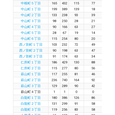
中根町５丁目
165
432
115
77
3
中山町１丁目
199
389
139
18
11
中山町２丁目
133
238
93
39
4
中山町３丁目
98
250
28
21
3
中山町４丁目
90
166
63
27
3
中山町５丁目
28
67
19
14
4
中山町６丁目
115
254
80
20
5
西ノ割町１丁目
103
232
72
49
1
西ノ割町２丁目
90
198
63
47
1
西ノ割町３丁目
91
174
63
34
2
仁所町１丁目
186
429
130
88
3
仁所町２丁目
115
277
80
56
2
萩山町１丁目
117
255
81
46
3
萩山町２丁目
236
740
164
92
7
萩山町３丁目
129
289
90
42
4
萩山町４丁目
1
1
0
0
0
白龍町１丁目
180
386
126
86
3
白龍町２丁目
131
299
91
58
3
白龍町３丁目
119
256
83
58
2