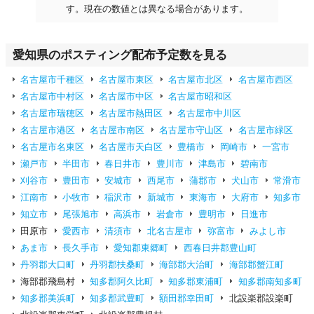
す。現在の数値とは異なる場合があります。
愛知県のポスティング配布予定数を見る
名古屋市千種区
名古屋市東区
名古屋市北区
名古屋市西区
名古屋市中村区
名古屋市中区
名古屋市昭和区
名古屋市瑞穂区
名古屋市熱田区
名古屋市中川区
名古屋市港区
名古屋市南区
名古屋市守山区
名古屋市緑区
名古屋市名東区
名古屋市天白区
豊橋市
岡崎市
一宮市
瀬戸市
半田市
春日井市
豊川市
津島市
碧南市
刈谷市
豊田市
安城市
西尾市
蒲郡市
犬山市
常滑市
江南市
小牧市
稲沢市
新城市
東海市
大府市
知多市
知立市
尾張旭市
高浜市
岩倉市
豊明市
日進市
田原市
愛西市
清須市
北名古屋市
弥富市
みよし市
あま市
長久手市
愛知郡東郷町
西春日井郡豊山町
丹羽郡大口町
丹羽郡扶桑町
海部郡大治町
海部郡蟹江町
海部郡飛島村
知多郡阿久比町
知多郡東浦町
知多郡南知多町
知多郡美浜町
知多郡武豊町
額田郡幸田町
北設楽郡設楽町