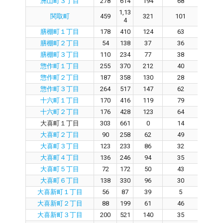
洲山町３丁目
278
614
194
68
12
1,13
関取町
459
321
101
21
4
膳棚町１丁目
178
410
124
63
5
膳棚町２丁目
54
138
37
36
0
膳棚町３丁目
110
234
77
38
3
惣作町１丁目
255
370
212
40
16
惣作町２丁目
187
358
130
28
9
惣作町３丁目
264
517
147
62
7
十六町１丁目
170
416
119
79
3
十六町２丁目
176
428
123
64
5
大喜町１丁目
303
661
0
14
7
大喜町２丁目
90
258
62
49
1
大喜町３丁目
123
233
86
32
5
大喜町４丁目
136
246
94
35
5
大喜町５丁目
72
172
50
43
6
大喜町６丁目
138
330
96
30
6
大喜新町１丁目
56
87
39
5
3
大喜新町２丁目
88
199
61
46
1
大喜新町３丁目
200
521
140
35
10