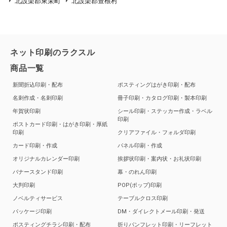
北設楽郡東栄町
北設楽郡豊根村
ネット印刷のラクスル
商品一覧
新聞折込印刷・配布
ポスティングはがき印刷・配布
名刺作成・名刺印刷
冊子印刷・カタログ印刷・製本印刷
年賀状印刷
シール印刷・ステッカー作成・ラベル
印刷
ポストカード印刷・はがき印刷・厚紙
印刷
クリアファイル・フォルダ印刷
カード印刷・作成
パネル印刷・作成
オリジナルカレンダー印刷
挨拶状印刷・案内状・お礼状印刷
バナースタンド印刷
幕・のれん印刷
大判印刷
POP(ポップ)印刷
ノベルティサービス
テーブルクロス印刷
パッケージ印刷
DM・ダイレクトメール印刷・発送
ポスティングチラシ印刷・配布
折りパンフレット印刷・リーフレット