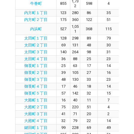
1,73
牛巻町
855
598
4
59
2
内方町１丁目
123
280
86
35
3
内方町２丁目
175
360
122
51
7
1,05
内浜町
527
368
115
24
1
太田町１丁目
128
298
89
79
6
太田町２丁目
69
131
48
30
1
太田町３丁目
140
264
98
31
6
太田町４丁目
36
88
25
23
0
御莨町１丁目
25
63
17
14
3
御莨町２丁目
39
105
27
16
9
御莨町３丁目
48
130
33
23
7
御莨町４丁目
17
46
18
14
3
御莨町５丁目
57
142
32
15
1
大殿町１丁目
16
40
11
7
3
大殿町２丁目
75
220
51
4
4
大殿町３丁目
41
71
20
2
1
大殿町４丁目
32
79
22
14
8
鍵田町１丁目
99
228
69
49
1