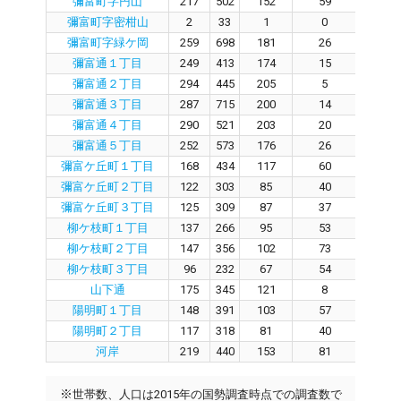
彌富町字円山
217
502
152
59
8
彌富町字密柑山
2
33
1
0
0
彌富町字緑ケ岡
259
698
181
26
14
彌富通１丁目
249
413
174
15
15
彌富通２丁目
294
445
205
5
19
彌富通３丁目
287
715
200
14
18
彌富通４丁目
290
521
203
20
17
彌富通５丁目
252
573
176
26
14
彌富ケ丘町１丁目
168
434
117
60
5
彌富ケ丘町２丁目
122
303
85
40
4
彌富ケ丘町３丁目
125
309
87
37
4
柳ケ枝町１丁目
137
266
95
53
3
柳ケ枝町２丁目
147
356
102
73
2
柳ケ枝町３丁目
96
232
67
54
1
山下通
175
345
121
8
10
陽明町１丁目
148
391
103
57
4
陽明町２丁目
117
318
81
40
4
河岸
219
440
153
81
6
※
世帯数、人口は2015年の国勢調査時点での調査数で