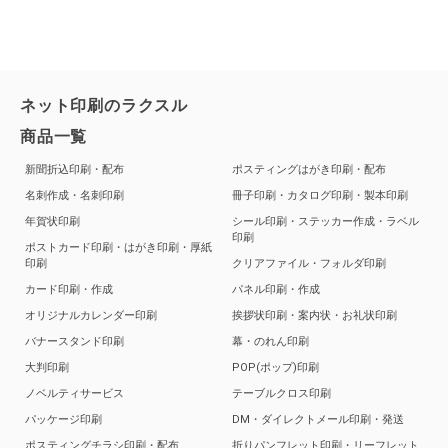
ネット印刷のラクスル
商品一覧
新聞折込印刷・配布
ポスティングはがき印刷・配布
名刺作成・名刺印刷
冊子印刷・カタログ印刷・製本印刷
年賀状印刷
シール印刷・ステッカー作成・ラベル
印刷
ポストカード印刷・はがき印刷・厚紙
印刷
クリアファイル・フォルダ印刷
カード印刷・作成
パネル印刷・作成
オリジナルカレンダー印刷
挨拶状印刷・案内状・お礼状印刷
バナースタンド印刷
幕・のれん印刷
大判印刷
POP(ポップ)印刷
ノベルティサービス
テーブルクロス印刷
パッケージ印刷
DM・ダイレクトメール印刷・発送
ポスティングチラシ印刷・配布
折りパンフレット印刷・リーフレット