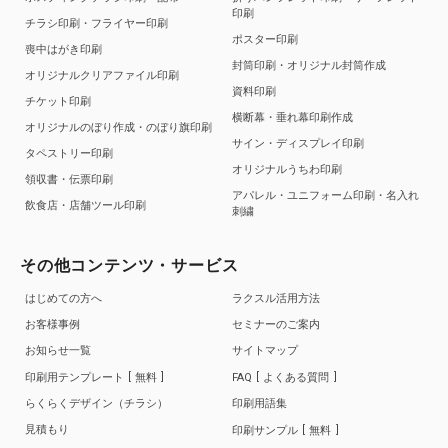
印刷
チラシ印刷・フライヤー印刷
ポスター印刷
喪中はがき印刷
封筒印刷・オリジナル封筒作成
オリジナルクリアファイル印刷
資料印刷
チケット印刷
横断幕・垂れ幕印刷作成
オリジナルのぼり作成・のぼり旗印刷
サイン・ディスプレイ印刷
タペストリー印刷
オリジナルうちわ印刷
領収書・伝票印刷
アパレル・ユニフォーム印刷・名入れ
飲食店・店舗ツール印刷
刺繍
その他コンテンツ・サービス
はじめての方へ
ラクスル活用方法
お客様事例
セミナーのご案内
お知らせ一覧
サイトマップ
印刷用テンプレート
無料
FAQ
よくある質問
らくらくデザイン（チラシ）
印刷用語集
見積もり
印刷サンプル
無料