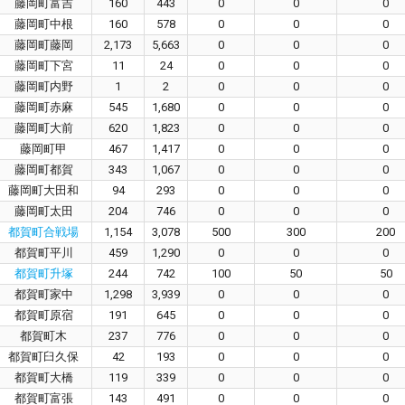
藤岡町富吉
160
443
0
0
0
藤岡町中根
160
578
0
0
0
藤岡町藤岡
2,173
5,663
0
0
0
藤岡町下宮
11
24
0
0
0
藤岡町内野
1
2
0
0
0
藤岡町赤麻
545
1,680
0
0
0
藤岡町大前
620
1,823
0
0
0
藤岡町甲
467
1,417
0
0
0
藤岡町都賀
343
1,067
0
0
0
藤岡町大田和
94
293
0
0
0
藤岡町太田
204
746
0
0
0
都賀町合戦場
1,154
3,078
500
300
200
都賀町平川
459
1,290
0
0
0
都賀町升塚
244
742
100
50
50
都賀町家中
1,298
3,939
0
0
0
都賀町原宿
191
645
0
0
0
都賀町木
237
776
0
0
0
都賀町臼久保
42
193
0
0
0
都賀町大橋
119
339
0
0
0
都賀町富張
143
491
0
0
0