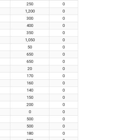
250
0
1,200
0
300
0
400
0
350
0
1,050
0
50
0
650
0
650
0
20
0
170
0
160
0
140
0
150
0
200
0
0
0
500
0
500
0
180
0