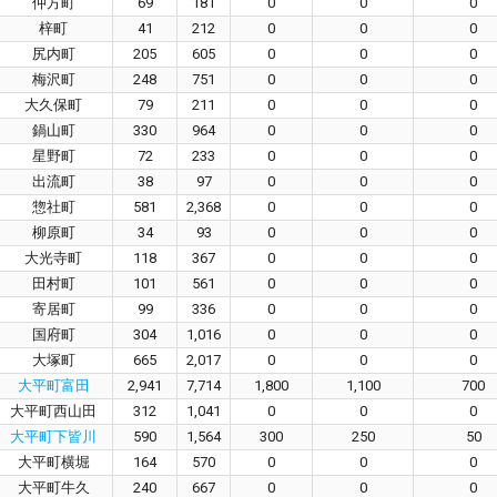
仲方町
69
181
0
0
0
梓町
41
212
0
0
0
尻内町
205
605
0
0
0
梅沢町
248
751
0
0
0
大久保町
79
211
0
0
0
鍋山町
330
964
0
0
0
星野町
72
233
0
0
0
出流町
38
97
0
0
0
惣社町
581
2,368
0
0
0
柳原町
34
93
0
0
0
大光寺町
118
367
0
0
0
田村町
101
561
0
0
0
寄居町
99
336
0
0
0
国府町
304
1,016
0
0
0
大塚町
665
2,017
0
0
0
大平町富田
2,941
7,714
1,800
1,100
700
大平町西山田
312
1,041
0
0
0
大平町下皆川
590
1,564
300
250
50
大平町横堀
164
570
0
0
0
大平町牛久
240
667
0
0
0