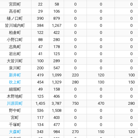
宮田町
22
58
0
0
0
高谷町
29
106
0
0
0
樋ノ口町
390
879
0
0
0
皆川城内町
384
1,267
0
0
0
柏倉町
122
422
0
0
0
小野口町
88
280
0
0
0
志鳥町
47
178
0
0
0
岩出町
41
125
0
0
0
大皆川町
100
289
0
0
0
泉川町
200
547
0
0
0
新井町
419
1,099
220
120
100
吹上町
454
1,329
280
130
150
細堀町
49
158
0
0
0
木野地町
125
406
0
0
0
川原田町
1,435
3,787
750
470
280
野中町
536
1,508
0
0
0
宮町
117
403
0
0
0
千塚町
134
477
0
0
0
大森町
343
984
270
150
120