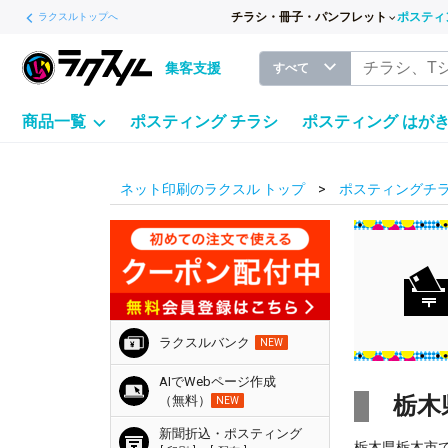
チラシ・冊子・パンフレット
ポスティ
ラクスルトップへ
集客支援
すべて
商品一覧
ポスティング チラシ
ポスティング はが
ネット印刷のラクスル トップ
ポスティングチラ
ラクスルバンク
NEW
AIでWebページ作成
栃木
（無料）
NEW
新聞折込・ポスティング
栃木県栃木市