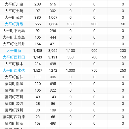
大平町川連
208
616
0
0
0
大平町土与
97
302
0
0
0
大平町蔵井
380
1,067
0
0
0
大平町真弓
566
1,664
350
300
50
大平町下高島
92
296
0
0
0
大平町上高島
106
444
0
0
0
大平町北武井
154
471
0
0
0
大平町新
1,438
3,965
1,100
900
200
大平町西野田
1,143
3,131
850
700
150
大平町榎本
234
698
0
0
0
大平町西水代
1,527
4,242
1,000
750
250
大平町伯仲
333
906
0
0
0
藤岡町部屋
220
695
0
0
0
藤岡町新波
106
322
0
0
0
藤岡町石川
49
143
0
0
0
藤岡町帯刀
28
86
0
0
0
藤岡町緑川
30
109
0
0
0
藤岡町西前原
23
68
0
0
0
藤岡町蛭沼
153
493
0
0
0