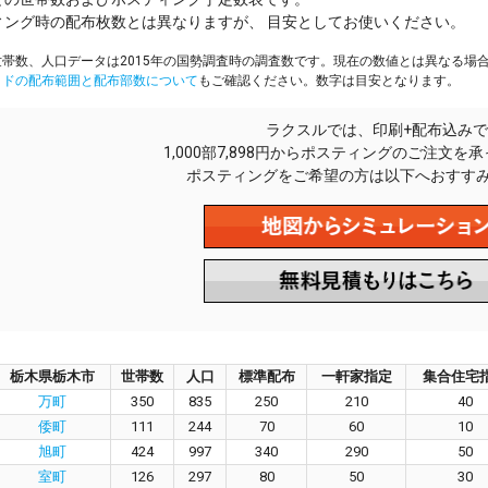
ィング時の配布枚数とは異なりますが、 目安としてお使いください。
帯数、人口データは2015年の国勢調査時の調査数です。現在の数値とは異なる場
イドの配布範囲と配布部数について
もご確認ください。数字は目安となります。
ラクスルでは、印刷+配布込みで
1,000部7,898円からポスティングのご注文を
ポスティングをご希望の方は以下へおすす
栃木県栃木市
世帯数
人口
標準配布
一軒家指定
集合住宅
万町
350
835
250
210
40
倭町
111
244
70
60
10
旭町
424
997
340
290
50
室町
126
297
80
50
30