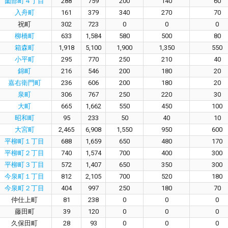
薗部町４丁目
288
759
200
140
60
入舟町
161
379
340
270
70
祝町
302
723
0
0
0
柳橋町
633
1,584
580
500
80
箱森町
1,918
5,100
1,900
1,350
550
小平町
295
770
250
210
40
錦町
216
546
200
180
20
嘉右衛門町
236
606
200
180
20
泉町
306
767
250
220
30
大町
665
1,662
550
450
100
昭和町
95
233
50
40
10
大宮町
2,465
6,908
1,550
950
600
平柳町１丁目
688
1,659
650
480
170
平柳町２丁目
740
1,574
700
400
300
平柳町３丁目
572
1,407
650
350
300
今泉町１丁目
812
2,105
700
520
180
今泉町２丁目
404
997
250
180
70
仲仕上町
81
238
0
0
0
藤田町
39
120
0
0
0
久保田町
28
93
0
0
0