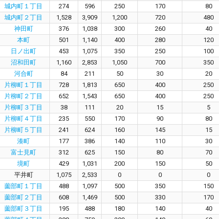
城内町１丁目
274
596
250
170
80
城内町２丁目
1,528
3,909
1,200
720
480
神田町
376
1,038
300
260
40
本町
501
1,140
400
280
120
日ノ出町
453
1,075
350
250
100
沼和田町
1,160
2,853
1,050
700
350
河合町
84
211
50
30
20
片柳町１丁目
728
1,813
650
400
250
片柳町２丁目
652
1,543
650
400
250
片柳町３丁目
38
111
20
15
5
片柳町４丁目
235
550
170
90
80
片柳町５丁目
241
624
160
145
15
湊町
177
386
140
110
30
富士見町
312
625
150
80
70
境町
429
1,031
200
150
50
平井町
1,075
2,533
0
0
0
薗部町１丁目
488
1,097
500
350
150
薗部町２丁目
608
1,469
500
330
170
薗部町３丁目
195
488
180
140
40