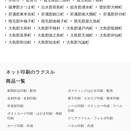
伊佐市
姶良市
鹿児島郡三島村
鹿児島郡十島村
薩摩郡さつま町
出水郡長島町
姶良郡湧水町
曽於郡大崎町
肝属郡東串良町
肝属郡錦江町
肝属郡南大隅町
肝属郡肝付町
熊毛郡中種子町
熊毛郡南種子町
熊毛郡屋久島町
大島郡大和村
大島郡宇検村
大島郡瀬戸内町
大島郡龍郷町
大島郡喜界町
大島郡徳之島町
大島郡天城町
大島郡伊仙町
大島郡和泊町
大島郡知名町
大島郡与論町
ネット印刷のラクスル
商品一覧
新聞折込印刷・配布
ポスティングはがき印刷・配布
名刺作成・名刺印刷
冊子印刷・カタログ印刷・製本印刷
年賀状印刷
シール印刷・ステッカー作成・ラベル
印刷
ポストカード印刷・はがき印刷・厚紙
印刷
クリアファイル・フォルダ印刷
カード印刷・作成
パネル印刷・作成