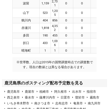
2,73
波留
1,159
0
0
0
1
1,20
山下
523
0
0
0
5
鶴川内
404
856
0
0
0
4,35
赤瀬川
1,818
0
0
0
2
多田
190
455
0
0
0
1,03
折口
433
0
0
0
6
晴海町
1
1
0
0
0
※
世帯数、人口は2015年の国勢調査時点での調査数で
す。現在の数値とは異なる場合があります。
鹿児島県のポスティング配布予定数を見る
鹿児島市
鹿屋市
枕崎市
阿久根市
出水市
指宿市
西之表市
垂水市
薩摩川内市
日置市
曽於市
霧島市
いちき串木野市
南さつま市
志布志市
奄美市
南九州市