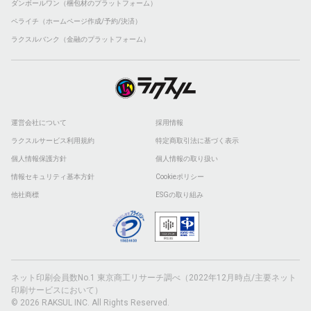
ダンボールワン（梱包材のプラットフォーム）
ペライチ（ホームページ作成/予約/決済）
ラクスルバンク（金融のプラットフォーム）
運営会社について
採用情報
ラクスルサービス利用規約
特定商取引法に基づく表示
個人情報保護方針
個人情報の取り扱い
情報セキュリティ基本方針
Cookieポリシー
他社商標
ESGの取り組み
ネット印刷会員数No.1 東京商工リサーチ調べ（2022年12月時点/主要ネット
印刷サービスにおいて）
© 2026 RAKSUL INC. All Rights Reserved.