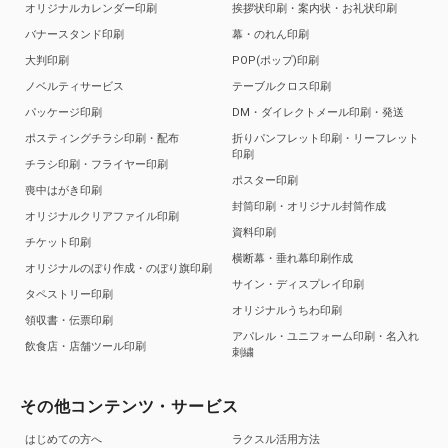
オリジナルカレンダー印刷
挨拶状印刷・案内状・お礼状印刷
バナースタンド印刷
幕・のれん印刷
大判印刷
POP(ポップ)印刷
ノベルティサービス
テーブルクロス印刷
パッケージ印刷
DM・ダイレクトメール印刷・発送
ポスティングチラシ印刷・配布
折りパンフレット印刷・リーフレット
印刷
チラシ印刷・フライヤー印刷
ポスター印刷
喪中はがき印刷
封筒印刷・オリジナル封筒作成
オリジナルクリアファイル印刷
資料印刷
チケット印刷
横断幕・垂れ幕印刷作成
オリジナルのぼり作成・のぼり旗印刷
サイン・ディスプレイ印刷
タペストリー印刷
オリジナルうちわ印刷
領収書・伝票印刷
アパレル・ユニフォーム印刷・名入れ
飲食店・店舗ツール印刷
刺繍
その他コンテンツ・サービス
はじめての方へ
ラクスル活用方法