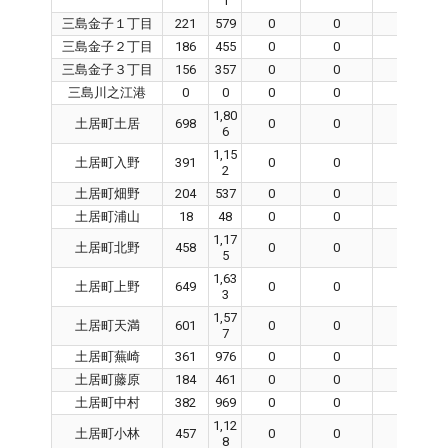
1
三島金子１丁目
221
579
0
0
0
三島金子２丁目
186
455
0
0
0
三島金子３丁目
156
357
0
0
0
三島川之江港
0
0
0
0
0
1,80
土居町土居
698
0
0
0
6
1,15
土居町入野
391
0
0
0
2
土居町畑野
204
537
0
0
0
土居町浦山
18
48
0
0
0
1,17
土居町北野
458
0
0
0
5
1,63
土居町上野
649
0
0
0
3
1,57
土居町天満
601
0
0
0
7
土居町蕪崎
361
976
0
0
0
土居町藤原
184
461
0
0
0
土居町中村
382
969
0
0
0
1,12
土居町小林
457
0
0
0
8