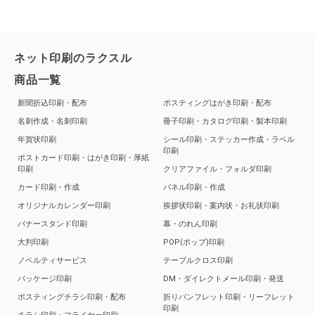
ネット印刷のラクスル
商品一覧
新聞折込印刷・配布
ポスティングはがき印刷・配布
名刺作成・名刺印刷
冊子印刷・カタログ印刷・製本印刷
年賀状印刷
シール印刷・ステッカー作成・ラベル
印刷
ポストカード印刷・はがき印刷・厚紙
印刷
クリアファイル・フォルダ印刷
カード印刷・作成
パネル印刷・作成
オリジナルカレンダー印刷
挨拶状印刷・案内状・お礼状印刷
バナースタンド印刷
幕・のれん印刷
大判印刷
POP(ポップ)印刷
ノベルティサービス
テーブルクロス印刷
パッケージ印刷
DM・ダイレクトメール印刷・発送
ポスティングチラシ印刷・配布
折りパンフレット印刷・リーフレット
印刷