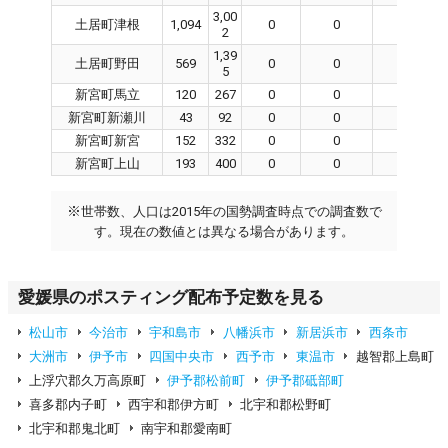
3,00
土居町津根
1,094
0
0
0
2
1,39
土居町野田
569
0
0
0
5
新宮町馬立
120
267
0
0
0
新宮町新瀬川
43
92
0
0
0
新宮町新宮
152
332
0
0
0
新宮町上山
193
400
0
0
0
※
世帯数、人口は2015年の国勢調査時点での調査数で
す。現在の数値とは異なる場合があります。
愛媛県のポスティング配布予定数を見る
松山市
今治市
宇和島市
八幡浜市
新居浜市
西条市
大洲市
伊予市
四国中央市
西予市
東温市
越智郡上島町
上浮穴郡久万高原町
伊予郡松前町
伊予郡砥部町
喜多郡内子町
西宇和郡伊方町
北宇和郡松野町
北宇和郡鬼北町
南宇和郡愛南町