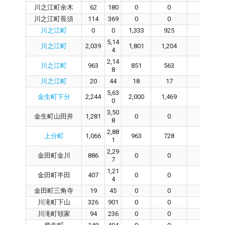
川之江町余木
62
180
0
0
0
川之江町長須
114
369
0
0
0
川之江町
0
0
1,333
925
372
5,14
川之江町
2,039
1,801
1,204
590
4
2,14
川之江町
963
851
563
277
8
川之江町
20
44
18
17
0
5,63
金生町下分
2,244
2,000
1,469
498
0
3,50
金生町山田井
1,281
0
0
0
8
2,88
上分町
1,066
963
728
164
1
2,29
金田町金川
886
0
0
0
7
1,21
金田町半田
407
0
0
0
4
金田町三角寺
19
45
0
0
0
川滝町下山
326
901
0
0
0
川滝町領家
94
236
0
0
0