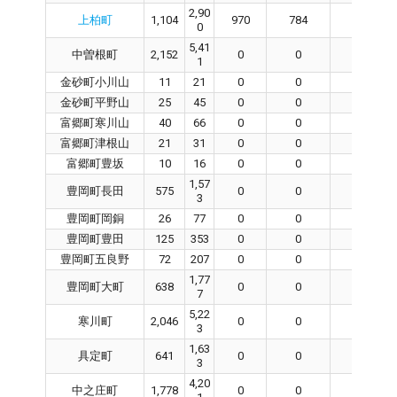
2,90
上柏町
1,104
970
784
136
0
5,41
中曽根町
2,152
0
0
0
1
金砂町小川山
11
21
0
0
0
金砂町平野山
25
45
0
0
0
富郷町寒川山
40
66
0
0
0
富郷町津根山
21
31
0
0
0
富郷町豊坂
10
16
0
0
0
1,57
豊岡町長田
575
0
0
0
3
豊岡町岡銅
26
77
0
0
0
豊岡町豊田
125
353
0
0
0
豊岡町五良野
72
207
0
0
0
1,77
豊岡町大町
638
0
0
0
7
5,22
寒川町
2,046
0
0
0
3
1,63
具定町
641
0
0
0
3
4,20
中之庄町
1,778
0
0
0