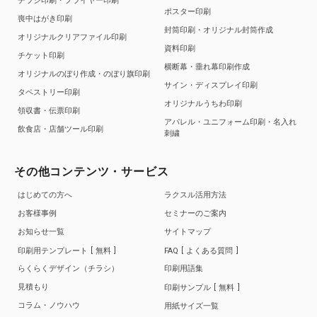
チラシ印刷・フライヤー印刷
ポスター印刷
喪中はがき印刷
封筒印刷・オリジナル封筒作成
オリジナルクリアファイル印刷
資料印刷
チケット印刷
横断幕・垂れ幕印刷作成
オリジナルのぼり作成・のぼり旗印刷
サイン・ディスプレイ印刷
タペストリー印刷
オリジナルうちわ印刷
領収書・伝票印刷
アパレル・ユニフォーム印刷・名入れ
飲食店・店舗ツール印刷
刺繍
その他コンテンツ・サービス
はじめての方へ
ラクスル活用方法
お客様事例
セミナーのご案内
お知らせ一覧
サイトマップ
印刷用テンプレート
無料
FAQ
よくある質問
らくらくデザイン（チラシ）
印刷用語集
見積もり
印刷サンプル
無料
コラム・ノウハウ
用紙サイズ一覧