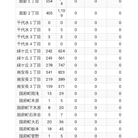
面影１丁目
554
0
0
0
4
1,10
面影２丁目
405
0
0
0
9
千代水１丁目
0
0
0
0
0
千代水２丁目
5
5
0
0
0
千代水３丁目
3
3
0
0
0
千代水４丁目
0
0
0
0
0
緑ケ丘１丁目
242
624
0
0
0
緑ケ丘２丁目
243
561
0
0
0
緑ケ丘３丁目
278
747
0
0
0
南安長１丁目
341
823
0
0
0
南安長２丁目
219
389
0
0
0
南安長３丁目
159
371
0
0
0
国府町雨滝
15
29
0
0
0
国府町木原
1
5
0
0
0
国府町下木原
8
20
0
0
0
国府町石井谷
5
7
0
0
0
国府町大石
20
36
0
0
0
国府町栃本
18
45
0
0
0
国府町菅野
1
5
0
0
0