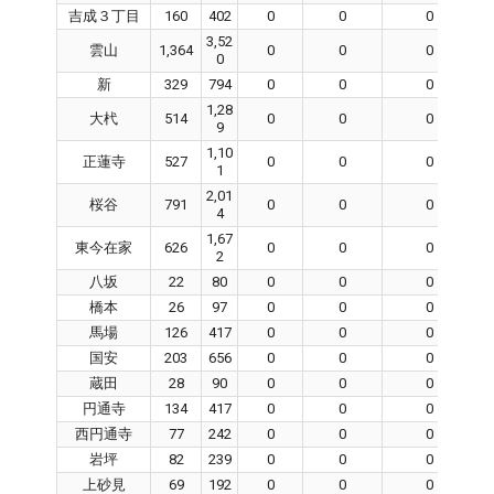
吉成３丁目
160
402
0
0
0
3,52
雲山
1,364
0
0
0
0
新
329
794
0
0
0
1,28
大杙
514
0
0
0
9
1,10
正蓮寺
527
0
0
0
1
2,01
桜谷
791
0
0
0
4
1,67
東今在家
626
0
0
0
2
八坂
22
80
0
0
0
橋本
26
97
0
0
0
馬場
126
417
0
0
0
国安
203
656
0
0
0
蔵田
28
90
0
0
0
円通寺
134
417
0
0
0
西円通寺
77
242
0
0
0
岩坪
82
239
0
0
0
上砂見
69
192
0
0
0