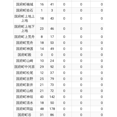
国府町楠城
16
41
0
0
0
国府町拾石
1
3
0
0
0
国府町上地上
18
43
0
0
0
上地
国府町上地下
23
46
0
0
0
上地
国府町上荒舟
8
17
0
0
0
国府町荒舟
18
53
0
0
0
国府町神護
14
49
0
0
0
国府町殿
0
0
0
0
0
国府町山崎
10
24
0
0
0
国府町中河原
29
92
0
0
0
国府町松尾
12
37
0
0
0
国府町吉野
25
79
0
0
0
国府町新井
21
73
0
0
0
国府町山根
21
72
0
0
0
国府町神垣
43
142
0
0
0
国府町清水
18
50
0
0
0
国府町岡益
48
178
0
0
0
国府町谷
31
86
0
0
0