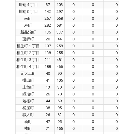
川端４丁目
37
103
0
0
0
川端５丁目
142
297
0
0
0
南町
257
568
0
0
0
寿町
282
681
0
0
0
新品治町
136
337
0
0
0
薬師町
20
44
0
0
0
相生町１丁目
107
258
0
0
0
相生町２丁目
138
255
0
0
0
相生町３丁目
211
481
0
0
0
相生町４丁目
188
466
0
0
0
元大工町
40
90
0
0
0
掛出町
41
105
0
0
0
上魚町
13
30
0
0
0
鍛冶町
26
70
0
0
0
若桜町
44
69
0
0
0
桶屋町
38
95
0
0
0
職人町
26
62
0
0
0
新町
47
95
0
0
0
戎町
71
155
0
0
0