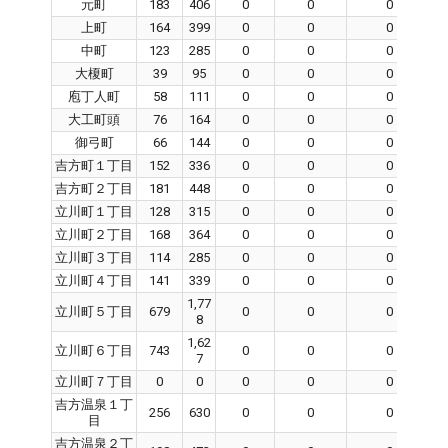
元町
183
406
0
0
0
上町
164
399
0
0
0
中町
123
285
0
0
0
大榎町
39
95
0
0
0
庖丁人町
58
111
0
0
0
大工町頭
76
164
0
0
0
御弓町
66
144
0
0
0
吉方町１丁目
152
336
0
0
0
吉方町２丁目
181
448
0
0
0
立川町１丁目
128
315
0
0
0
立川町２丁目
168
364
0
0
0
立川町３丁目
114
285
0
0
0
立川町４丁目
141
339
0
0
0
1,77
立川町５丁目
679
0
0
0
8
1,62
立川町６丁目
743
0
0
0
7
立川町７丁目
0
0
0
0
0
吉方温泉１丁
256
630
0
0
0
目
吉方温泉２丁