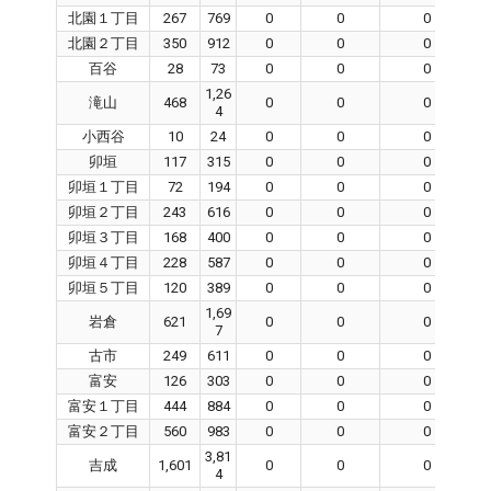
北園１丁目
267
769
0
0
0
北園２丁目
350
912
0
0
0
百谷
28
73
0
0
0
1,26
滝山
468
0
0
0
4
小西谷
10
24
0
0
0
卯垣
117
315
0
0
0
卯垣１丁目
72
194
0
0
0
卯垣２丁目
243
616
0
0
0
卯垣３丁目
168
400
0
0
0
卯垣４丁目
228
587
0
0
0
卯垣５丁目
120
389
0
0
0
1,69
岩倉
621
0
0
0
7
古市
249
611
0
0
0
富安
126
303
0
0
0
富安１丁目
444
884
0
0
0
富安２丁目
560
983
0
0
0
3,81
吉成
1,601
0
0
0
4