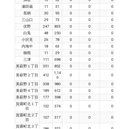
瀬田蔵
11
31
0
0
0
長柄
30
95
0
0
0
三山口
29
73
0
0
0
伏野
247
833
0
0
0
白兎
48
250
0
0
0
小沢見
26
78
0
0
0
内海中
18
63
0
0
0
御熊
11
29
0
0
0
三津
111
698
0
0
0
美萩野１丁目
351
852
0
0
0
1,14
美萩野２丁目
412
0
0
0
6
美萩野３丁目
338
980
0
0
0
美萩野４丁目
189
612
0
0
0
美萩野５丁目
177
598
0
0
0
賀露町北１丁
132
374
0
0
0
目
賀露町北２丁
107
317
0
0
0
目
賀露町北３丁
186
522
0
0
0