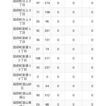
国府町分上２
97
274
0
0
0
丁目
国府町分上３
71
198
0
0
0
丁目
国府町分上４
36
96
0
0
0
丁目
国府町新町１
92
261
0
0
0
丁目
国府町新町２
56
151
0
0
0
丁目
国府町新通り
27
74
0
0
0
１丁目
国府町新通り
108
317
0
0
0
２丁目
国府町新通り
95
257
0
0
0
３丁目
国府町新通り
0
0
0
0
0
４丁目
福部町湯山砂
13
34
0
0
0
丘
福部町湯山浜
90
312
0
0
0
湯山
福部町湯山東
26
88
0
0
0