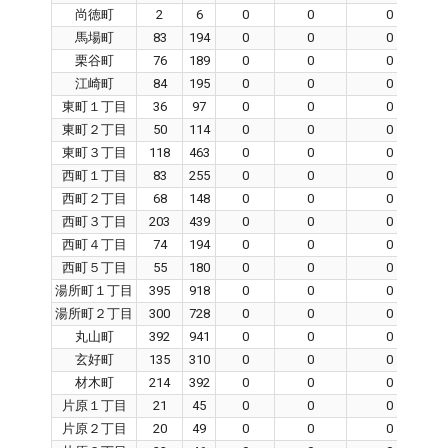
尚徳町
2
6
0
0
0
馬場町
83
194
0
0
0
栗谷町
76
189
0
0
0
江崎町
84
195
0
0
0
東町１丁目
36
97
0
0
0
東町２丁目
50
114
0
0
0
東町３丁目
118
463
0
0
0
西町１丁目
83
255
0
0
0
西町２丁目
68
148
0
0
0
西町３丁目
203
439
0
0
0
西町４丁目
74
194
0
0
0
西町５丁目
55
180
0
0
0
湯所町１丁目
395
918
0
0
0
湯所町２丁目
300
728
0
0
0
丸山町
392
941
0
0
0
玄好町
135
310
0
0
0
材木町
214
392
0
0
0
片原１丁目
21
45
0
0
0
片原２丁目
20
49
0
0
0