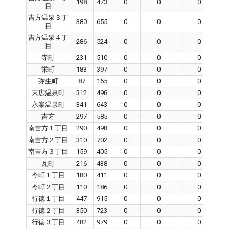
198
473
0
0
0
目
吉方温泉３丁
380
655
0
0
0
目
吉方温泉４丁
286
524
0
0
0
目
寺町
231
510
0
0
0
栄町
183
397
0
0
0
弥生町
87
165
0
0
0
末広温泉町
312
498
0
0
0
永楽温泉町
341
643
0
0
0
吉方
297
585
0
0
0
南吉方１丁目
290
498
0
0
0
南吉方２丁目
310
702
0
0
0
南吉方３丁目
159
405
0
0
0
瓦町
216
438
0
0
0
今町１丁目
180
411
0
0
0
今町２丁目
110
186
0
0
0
行徳１丁目
447
915
0
0
0
行徳２丁目
350
723
0
0
0
行徳３丁目
482
979
0
0
0