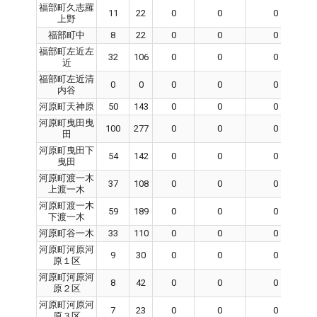
福部町久志羅
11
22
0
0
0
上野
福部町中
8
22
0
0
0
福部町左近左
32
106
0
0
0
近
福部町左近清
0
0
0
0
0
内谷
河原町天神原
50
143
0
0
0
河原町曳田曳
100
277
0
0
0
田
河原町曳田下
54
142
0
0
0
曳田
河原町渡一木
37
108
0
0
0
上渡一木
河原町渡一木
59
189
0
0
0
下渡一木
河原町谷一木
33
110
0
0
0
河原町河原河
9
30
0
0
0
原１区
河原町河原河
8
42
0
0
0
原２区
河原町河原河
7
23
0
0
0
原３区