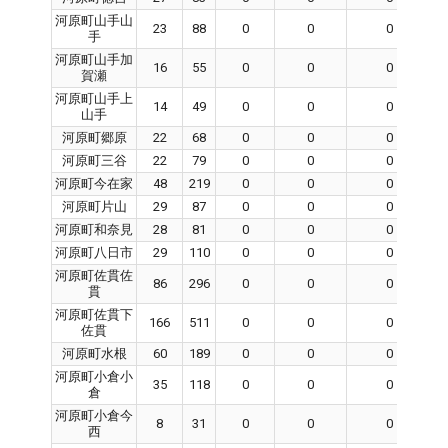
河原町山手山
23
88
0
0
0
手
河原町山手加
16
55
0
0
0
賀瀬
河原町山手上
14
49
0
0
0
山手
河原町郷原
22
68
0
0
0
河原町三谷
22
79
0
0
0
河原町今在家
48
219
0
0
0
河原町片山
29
87
0
0
0
河原町和奈見
28
81
0
0
0
河原町八日市
29
110
0
0
0
河原町佐貫佐
86
296
0
0
0
貫
河原町佐貫下
166
511
0
0
0
佐貫
河原町水根
60
189
0
0
0
河原町小倉小
35
118
0
0
0
倉
河原町小倉今
8
31
0
0
0
西