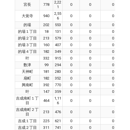
2,22
宮長
778
0
0
0
1
2,55
大覚寺
940
0
0
0
6
的場
202
553
0
0
0
的場１丁目
18
131
0
0
0
的場２丁目
213
579
0
0
0
的場３丁目
160
407
0
0
0
的場４丁目
182
349
0
0
0
叶
332
915
0
0
0
数津
99
294
0
0
0
天神町
181
283
0
0
0
扇町
182
352
0
0
0
興南町
392
770
0
0
0
叶
147
359
0
0
0
吉成南町１丁
1,11
464
0
0
0
目
6
吉成南町２丁
213
476
0
0
0
目
吉成１丁目
225
621
0
0
0
吉成２丁目
311
741
0
0
0