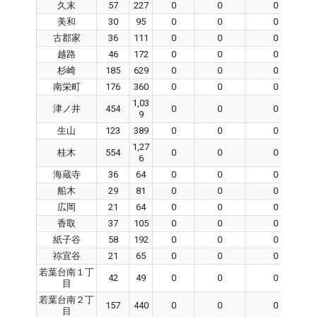
久末
57
227
0
0
0
美和
30
95
0
0
0
古郡家
36
111
0
0
0
越路
46
172
0
0
0
杉崎
185
629
0
0
0
南栄町
176
360
0
0
0
1,03
津ノ井
454
0
0
0
9
生山
123
389
0
0
0
1,27
桂木
554
0
0
0
6
海蔵寺
36
64
0
0
0
船木
29
81
0
0
0
広岡
21
64
0
0
0
香取
37
105
0
0
0
紙子谷
58
192
0
0
0
祢宜谷
21
65
0
0
0
若葉台南１丁
42
49
0
0
0
目
若葉台南２丁
157
440
0
0
0
目