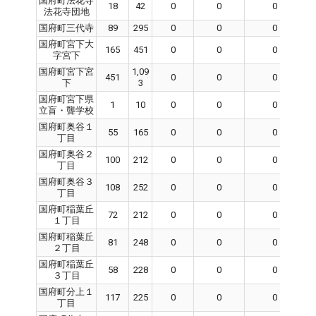
国府町法花寺
18
42
0
0
0
法花寺団地
国府町三代寺
89
295
0
0
0
国府町宮下大
165
451
0
0
0
字宮下
国府町宮下宮
1,09
451
0
0
0
下
3
国府町宮下県
1
10
0
0
0
立盲・聾学校
国府町奥谷１
55
165
0
0
0
丁目
国府町奥谷２
100
212
0
0
0
丁目
国府町奥谷３
108
252
0
0
0
丁目
国府町稲葉丘
72
212
0
0
0
１丁目
国府町稲葉丘
81
248
0
0
0
２丁目
国府町稲葉丘
58
228
0
0
0
３丁目
国府町分上１
117
225
0
0
0
丁目