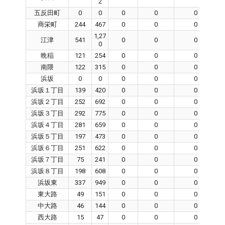
2
五反田町
0
0
0
0
0
商栄町
244
467
0
0
0
1,27
江津
541
0
0
0
0
晩稲
121
254
0
0
0
南隈
122
315
0
0
0
浜坂
0
0
0
0
0
浜坂１丁目
139
420
0
0
0
浜坂２丁目
252
692
0
0
0
浜坂３丁目
292
775
0
0
0
浜坂４丁目
281
659
0
0
0
浜坂５丁目
197
473
0
0
0
浜坂６丁目
251
622
0
0
0
浜坂７丁目
75
241
0
0
0
浜坂８丁目
198
608
0
0
0
浜坂東
337
949
0
0
0
東大路
49
151
0
0
0
中大路
46
144
0
0
0
西大路
15
47
0
0
0