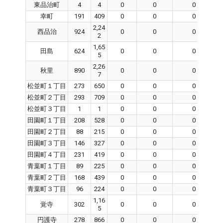
東品治町
4
4
0
0
0
幸町
191
409
0
0
0
2,24
西品治
924
0
0
0
2
1,65
田島
624
0
0
0
5
2,26
秋里
890
0
0
0
7
松並町１丁目
273
650
0
0
0
松並町２丁目
293
709
0
0
0
松並町３丁目
1
1
0
0
0
田園町１丁目
208
528
0
0
0
田園町２丁目
88
215
0
0
0
田園町３丁目
146
327
0
0
0
田園町４丁目
231
419
0
0
0
青葉町１丁目
89
225
0
0
0
青葉町２丁目
168
439
0
0
0
青葉町３丁目
96
224
0
0
0
1,16
覚寺
302
0
0
0
5
円護寺
278
866
0
0
0