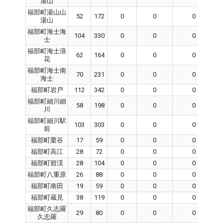
湯山
福部町湯山山
52
172
0
0
0
湯山
福部町海士海
104
330
0
0
0
士
福部町海士浪
62
164
0
0
0
花
福部町海士南
70
231
0
0
0
海士
福部町岩戸
112
342
0
0
0
福部町細川細
58
198
0
0
0
川
福部町細川駅
103
303
0
0
0
前
福部町栗谷
17
59
0
0
0
福部町高江
28
72
0
0
0
福部町箭渓
28
104
0
0
0
福部町八重原
26
88
0
0
0
福部町南田
19
59
0
0
0
福部町蔵見
38
119
0
0
0
福部町久志羅
29
80
0
0
0
久志羅