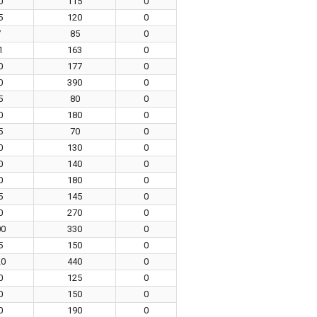
0
115
0
5
120
0
7
85
0
1
163
0
0
177
0
0
390
0
5
80
0
0
180
0
5
70
0
0
130
0
0
140
0
0
180
0
5
145
0
0
270
0
00
330
0
5
150
0
20
440
0
0
125
0
0
150
0
0
190
0