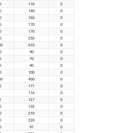
0
110
0
0
140
0
0
160
0
0
170
0
0
170
0
0
250
0
50
610
0
0
90
0
5
70
0
5
90
0
0
100
0
50
450
0
0
171
0
3
116
0
2
127
0
5
153
0
0
210
0
0
220
0
0
91
0