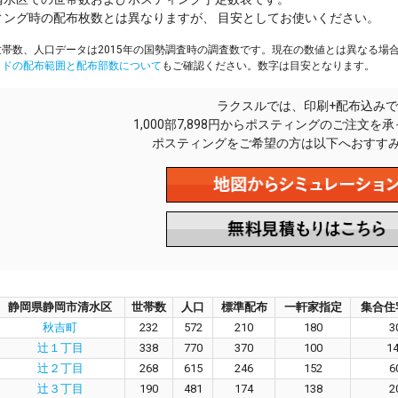
ィング時の配布枚数とは異なりますが、 目安としてお使いください。
帯数、人口データは2015年の国勢調査時の調査数です。現在の数値とは異なる場
イドの配布範囲と配布部数について
もご確認ください。数字は目安となります。
ラクスルでは、印刷+配布込みで
1,000部7,898円からポスティングのご注文を
ポスティングをご希望の方は以下へおすす
静岡県静岡市清水区
世帯数
人口
標準配布
一軒家指定
集合住
秋吉町
232
572
210
180
3
辻１丁目
338
770
370
100
1
辻２丁目
268
615
246
152
6
辻３丁目
190
481
174
138
2