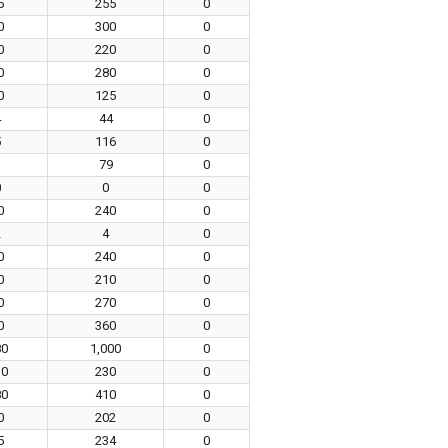
5
255
0
0
300
0
0
220
0
0
280
0
0
125
0
4
44
0
5
116
0
3
79
0
0
0
0
0
240
0
2
4
0
0
240
0
0
210
0
0
270
0
0
360
0
80
1,000
0
10
230
0
80
410
0
0
202
0
5
234
0