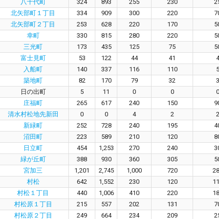
八千代町
324
893
255
230
2
北矢部町１丁目
334
909
300
220
7
北矢部町２丁目
253
628
220
170
5
幸町
330
815
280
220
5
三光町
173
435
125
75
5
富士見町
53
122
44
41
入船町
140
337
116
110
築地町
82
170
79
32
日の出町
5
11
0
0
庄福町
265
617
240
150
9
清水村松地先新田
0
0
4
2
新緑町
252
728
240
195
4
沼田町
223
589
210
120
8
日立町
454
1,253
270
240
3
緑が丘町
388
930
360
305
5
宮加三
1,201
2,745
1,000
720
2
村松
642
1,552
230
120
1
村松１丁目
440
1,006
410
220
1
村松原１丁目
215
557
202
131
7
村松原２丁目
249
664
234
209
2