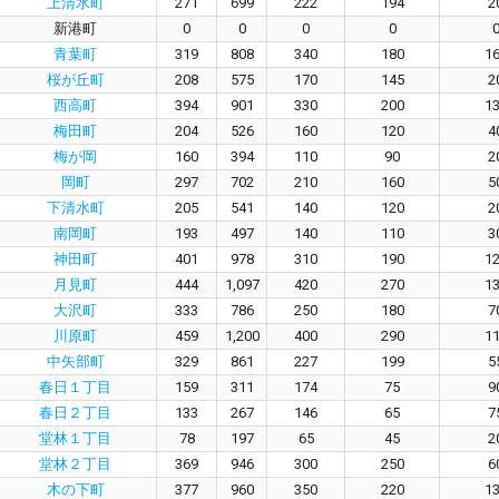
上清水町
271
699
222
194
2
新港町
0
0
0
0
青葉町
319
808
340
180
1
桜が丘町
208
575
170
145
2
西高町
394
901
330
200
1
梅田町
204
526
160
120
4
梅が岡
160
394
110
90
2
岡町
297
702
210
160
5
下清水町
205
541
140
120
2
南岡町
193
497
140
110
3
神田町
401
978
310
190
1
月見町
444
1,097
420
270
1
大沢町
333
786
250
180
7
川原町
459
1,200
400
290
1
中矢部町
329
861
227
199
5
春日１丁目
159
311
174
75
9
春日２丁目
133
267
146
65
7
堂林１丁目
78
197
65
45
2
堂林２丁目
369
946
300
250
6
木の下町
377
960
350
220
1