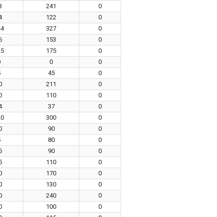
3
241
0
4
122
0
44
327
0
6
153
0
25
175
0
0
0
0
5
45
0
0
211
0
0
110
0
4
37
0
20
300
0
0
90
0
5
80
0
5
90
0
5
110
0
0
170
0
0
130
0
0
240
0
0
100
0