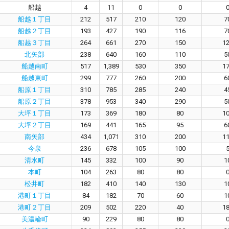
船越
4
11
0
0
船越１丁目
212
517
210
120
7
船越２丁目
193
427
190
116
7
船越３丁目
264
661
270
150
1
北矢部
238
640
160
110
5
船越南町
517
1,389
530
350
1
船越東町
299
777
260
200
6
船原１丁目
310
785
285
240
4
船原２丁目
378
953
340
290
5
大坪１丁目
173
369
180
80
1
大坪２丁目
169
441
165
95
6
南矢部
434
1,071
310
200
1
今泉
236
678
105
100
清水町
145
332
100
90
1
本町
104
263
80
80
松井町
182
410
140
130
1
港町１丁目
84
182
70
60
1
港町２丁目
209
502
220
40
1
美濃輪町
90
229
80
80