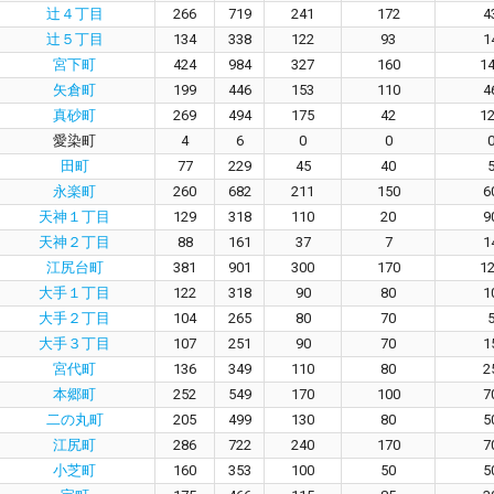
辻４丁目
266
719
241
172
4
辻５丁目
134
338
122
93
1
宮下町
424
984
327
160
1
矢倉町
199
446
153
110
4
真砂町
269
494
175
42
1
愛染町
4
6
0
0
田町
77
229
45
40
永楽町
260
682
211
150
6
天神１丁目
129
318
110
20
9
天神２丁目
88
161
37
7
1
江尻台町
381
901
300
170
1
大手１丁目
122
318
90
80
1
大手２丁目
104
265
80
70
大手３丁目
107
251
90
70
1
宮代町
136
349
110
80
2
本郷町
252
549
170
100
7
二の丸町
205
499
130
80
5
江尻町
286
722
240
170
7
小芝町
160
353
100
50
5