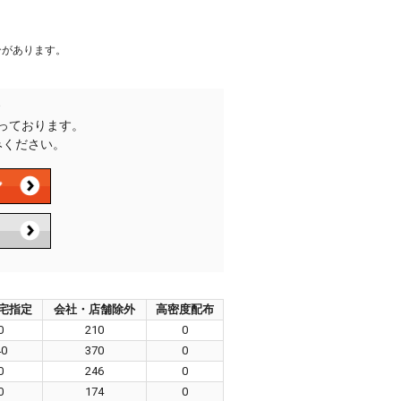
合があります。
承っております。
みください。
宅指定
会社・店舗除外
高密度配布
0
210
0
40
370
0
0
246
0
0
174
0