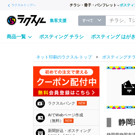
チラシ・冊子・パンフレット
ポスティ
ラクスルトップへ
集客支援
すべて
商品一覧
ポスティング チラシ
ポスティング はが
ネット印刷のラクスル トップ
ポスティングチラ
ラクスルバンク
NEW
AIでWebページ作成
静岡
（無料）
NEW
新聞折込・ポスティング
静岡県静岡市