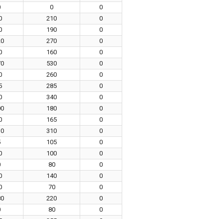
0
0
0
0
210
0
0
190
0
20
270
0
0
160
0
70
530
0
0
260
0
5
285
0
0
340
0
00
180
0
0
165
0
10
310
0
5
105
0
0
100
0
0
80
0
0
140
0
0
70
0
80
220
0
0
80
0