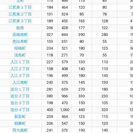
宝町
175
466
115
85
3
江尻東１丁目
184
464
120
80
3
江尻東２丁目
131
324
85
78
江尻東３丁目
189
453
163
128
4
銀座
206
428
177
122
5
高橋南町
327
844
390
280
7
恵比寿町
133
351
80
55
2
桜橋町
204
521
180
125
5
淡島町
118
271
70
55
1
入江１丁目
227
579
130
110
2
入江２丁目
158
408
140
110
3
入江３丁目
196
499
180
145
3
入江南町
243
575
145
130
1
追分１丁目
281
659
270
180
5
追分２丁目
383
966
330
230
1
追分３丁目
198
470
150
105
3
追分４丁目
400
1,060
440
320
1
新富町
209
464
125
115
1
鶴舞町
206
547
150
120
3
西大曲町
241
573
190
140
5