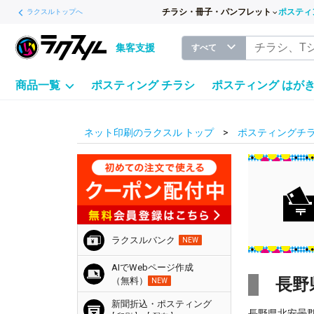
チラシ・冊子・パンフレット
ポスティ
ラクスルトップへ
集客支援
すべて
商品一覧
ポスティング チラシ
ポスティング はが
ネット印刷のラクスル トップ
ポスティングチラ
ラクスルバンク
NEW
AIでWebページ作成
長野
（無料）
NEW
新聞折込・ポスティング
長野県北安曇