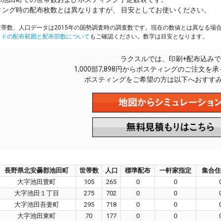
ィング時の配布枚数とは異なりますが、 目安としてお使いください。
帯数、人口データは2015年の国勢調査時の調査数です。現在の数値とは異なる場
イドの配布範囲と配布部数について
もご確認ください。数字は目安となります。
ラクスルでは、印刷+配布込みで
1,000部7,898円からポスティングのご注文を
ポスティングをご希望の方は以下へおすす
長野県北安曇郡池田町
世帯数
人口
標準配布
一軒家指定
集合住
大字池田豊町
105
265
0
0
大字池田１丁目
275
702
0
0
大字池田吾妻町
295
718
0
0
大字池田東町
70
177
0
0