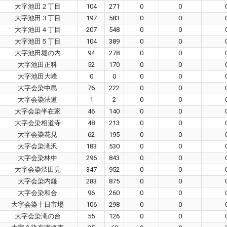
大字池田２丁目
104
271
0
0
大字池田３丁目
197
583
0
0
大字池田４丁目
207
548
0
0
大字池田５丁目
104
389
0
0
大字池田堀の内
94
278
0
0
大字池田正科
52
170
0
0
大字池田大峰
0
0
0
0
大字会染中島
76
222
0
0
大字会染法道
1
2
0
0
大字会染半在家
46
140
0
0
大字会染相道寺
48
213
0
0
大字会染花見
62
195
0
0
大字会染滝沢
183
530
0
0
大字会染林中
296
843
0
0
大字会染渋田見
347
952
0
0
大字会染内鎌
283
875
0
0
大字会染和合
96
260
0
0
大字会染十日市場
106
298
0
0
大字会染滝の台
55
126
0
0