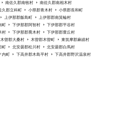
南佐久郡南牧村
南佐久郡南相木村
佐久郡立科町
小県郡青木村
小県郡長和町
上伊那郡飯島町
上伊那郡南箕輪村
南町
下伊那郡阿智村
下伊那郡平谷村
阜村
下伊那郡喬木村
下伊那郡豊丘村
木曽郡大桑村
木曽郡木曽町
東筑摩郡麻績村
田町
北安曇郡松川村
北安曇郡白馬村
ノ内町
下高井郡木島平村
下高井郡野沢温泉村