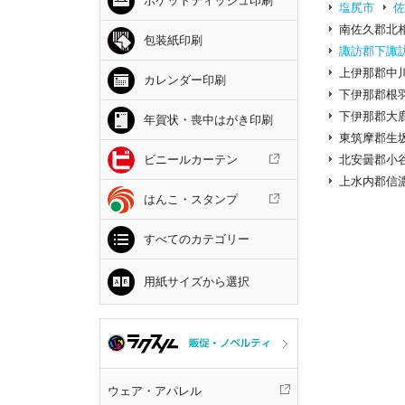
ポケットティッシュ印刷
塩尻市
南佐久郡北
包装紙印刷
諏訪郡下諏
上伊那郡中
カレンダー印刷
下伊那郡根
下伊那郡大
年賀状・喪中はがき印刷
東筑摩郡生
北安曇郡小
ビニールカーテン
上水内郡信
はんこ・スタンプ
すべてのカテゴリー
用紙サイズから選択
ウェア・アパレル