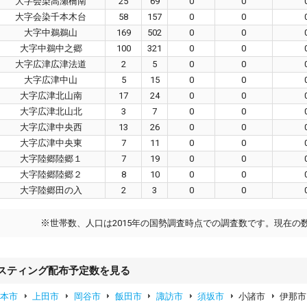
大字会染高瀬橋南
25
69
0
0
大字会染千本木台
58
157
0
0
大字中鵜鵜山
169
502
0
0
大字中鵜中之郷
100
321
0
0
大字広津広津法道
2
5
0
0
大字広津中山
5
15
0
0
大字広津北山南
17
24
0
0
大字広津北山北
3
7
0
0
大字広津中央西
13
26
0
0
大字広津中央東
7
11
0
0
大字陸郷陸郷１
7
19
0
0
大字陸郷陸郷２
8
10
0
0
大字陸郷田の入
2
3
0
0
※
世帯数、人口は2015年の国勢調査時点での調査数です。現在の
スティング配布予定数を見る
松本市
上田市
岡谷市
飯田市
諏訪市
須坂市
小諸市
伊那市