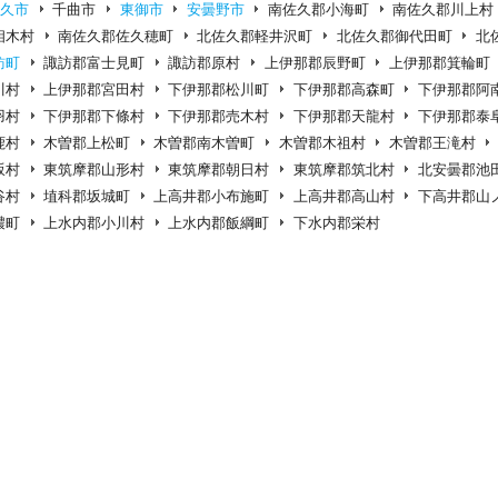
佐久市
千曲市
東御市
安曇野市
南佐久郡小海町
南佐久郡川上村
相木村
南佐久郡佐久穂町
北佐久郡軽井沢町
北佐久郡御代田町
北
訪町
諏訪郡富士見町
諏訪郡原村
上伊那郡辰野町
上伊那郡箕輪町
川村
上伊那郡宮田村
下伊那郡松川町
下伊那郡高森町
下伊那郡阿
羽村
下伊那郡下條村
下伊那郡売木村
下伊那郡天龍村
下伊那郡泰
鹿村
木曽郡上松町
木曽郡南木曽町
木曽郡木祖村
木曽郡王滝村
坂村
東筑摩郡山形村
東筑摩郡朝日村
東筑摩郡筑北村
北安曇郡池
谷村
埴科郡坂城町
上高井郡小布施町
上高井郡高山村
下高井郡山
濃町
上水内郡小川村
上水内郡飯綱町
下水内郡栄村