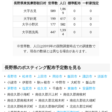
長野県東筑摩郡朝日村
世帯数
人口
標準配布
一軒家指定
集合住
1,86
大字古見
589
0
0
0
9
大字針尾
199
617
0
0
0
大字小野沢
177
582
0
0
0
1,39
大字西洗馬
447
0
0
0
4
※
世帯数、人口は2015年の国勢調査時点での調査数で
す。現在の数値とは異なる場合があります。
長野県のポスティング配布予定数を見る
長野市
松本市
上田市
岡谷市
飯田市
諏訪市
須坂市
小諸市
伊那市
駒ヶ根市
中野市
大町市
飯山市
茅野市
塩尻市
佐久市
千曲市
東御市
安曇野市
南佐久郡小海町
南佐久郡川上村
南佐久郡南牧村
南佐久郡南相木村
南佐久郡北相木村
南佐久郡佐久穂町
北佐久郡軽井沢町
北佐久郡御代田町
北佐久郡立科町