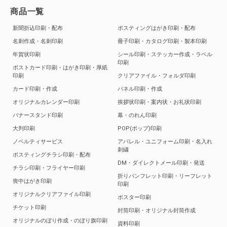
商品一覧
新聞折込印刷・配布
ポスティングはがき印刷・配布
名刺作成・名刺印刷
冊子印刷・カタログ印刷・製本印刷
年賀状印刷
シール印刷・ステッカー作成・ラベル
印刷
ポストカード印刷・はがき印刷・厚紙
印刷
クリアファイル・フォルダ印刷
カード印刷・作成
パネル印刷・作成
オリジナルカレンダー印刷
挨拶状印刷・案内状・お礼状印刷
バナースタンド印刷
幕・のれん印刷
大判印刷
POP(ポップ)印刷
ノベルティサービス
アパレル・ユニフォーム印刷・名入れ
刺繍
ポスティングチラシ印刷・配布
DM・ダイレクトメール印刷・発送
チラシ印刷・フライヤー印刷
折りパンフレット印刷・リーフレット
喪中はがき印刷
印刷
オリジナルクリアファイル印刷
ポスター印刷
チケット印刷
封筒印刷・オリジナル封筒作成
オリジナルのぼり作成・のぼり旗印刷
資料印刷