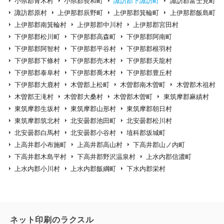
小県郡青木村
小県郡長和町
諏訪郡下諏訪町
諏訪郡富士見町
諏訪郡原村
上伊那郡辰野町
上伊那郡箕輪町
上伊那郡飯島町
上伊那郡南箕輪村
上伊那郡中川村
上伊那郡宮田村
下伊那郡松川町
下伊那郡高森町
下伊那郡阿南町
下伊那郡阿智村
下伊那郡平谷村
下伊那郡根羽村
下伊那郡下條村
下伊那郡売木村
下伊那郡天龍村
下伊那郡泰阜村
下伊那郡喬木村
下伊那郡豊丘村
下伊那郡大鹿村
木曽郡上松町
木曽郡南木曽町
木曽郡木祖村
木曽郡王滝村
木曽郡大桑村
木曽郡木曽町
東筑摩郡麻績村
東筑摩郡生坂村
東筑摩郡山形村
東筑摩郡朝日村
東筑摩郡筑北村
北安曇郡池田町
北安曇郡松川村
北安曇郡白馬村
北安曇郡小谷村
埴科郡坂城町
上高井郡小布施町
上高井郡高山村
下高井郡山ノ内町
下高井郡木島平村
下高井郡野沢温泉村
上水内郡信濃町
上水内郡小川村
上水内郡飯綱町
下水内郡栄村
ネット印刷のラクスル