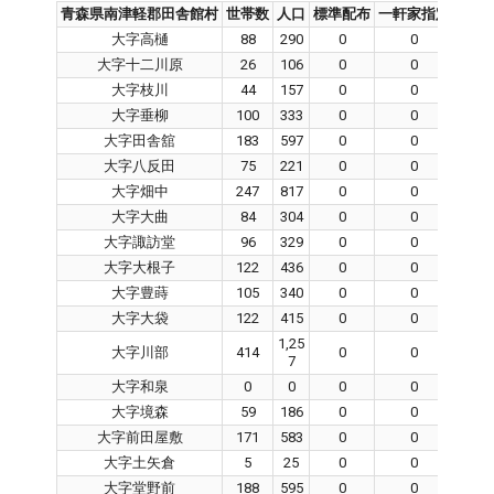
青森県南津軽郡田舎館村
世帯数
人口
標準配布
一軒家指定
集合
大字高樋
88
290
0
0
大字十二川原
26
106
0
0
大字枝川
44
157
0
0
大字垂柳
100
333
0
0
大字田舎舘
183
597
0
0
大字八反田
75
221
0
0
大字畑中
247
817
0
0
大字大曲
84
304
0
0
大字諏訪堂
96
329
0
0
大字大根子
122
436
0
0
大字豊蒔
105
340
0
0
大字大袋
122
415
0
0
1,25
大字川部
414
0
0
7
大字和泉
0
0
0
0
大字境森
59
186
0
0
大字前田屋敷
171
583
0
0
大字土矢倉
5
25
0
0
大字堂野前
188
595
0
0