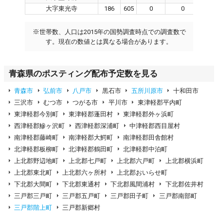
大字東光寺
186
605
0
0
※
世帯数、人口は2015年の国勢調査時点での調査数で
す。現在の数値とは異なる場合があります。
青森県のポスティング配布予定数を見る
青森市
弘前市
八戸市
黒石市
五所川原市
十和田市
三沢市
むつ市
つがる市
平川市
東津軽郡平内町
東津軽郡今別町
東津軽郡蓬田村
東津軽郡外ヶ浜町
西津軽郡鰺ヶ沢町
西津軽郡深浦町
中津軽郡西目屋村
南津軽郡藤崎町
南津軽郡大鰐町
南津軽郡田舎館村
北津軽郡板柳町
北津軽郡鶴田町
北津軽郡中泊町
上北郡野辺地町
上北郡七戸町
上北郡六戸町
上北郡横浜町
上北郡東北町
上北郡六ヶ所村
上北郡おいらせ町
下北郡大間町
下北郡東通村
下北郡風間浦村
下北郡佐井村
三戸郡三戸町
三戸郡五戸町
三戸郡田子町
三戸郡南部町
三戸郡階上町
三戸郡新郷村