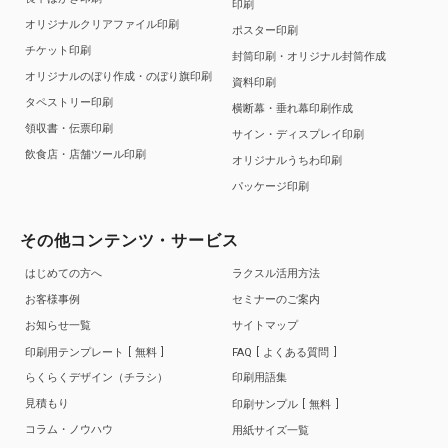
印刷
オリジナルクリアファイル印刷
ポスター印刷
チケット印刷
封筒印刷・オリジナル封筒作成
オリジナルのぼり作成・のぼり旗印刷
資料印刷
タペストリー印刷
横断幕・垂れ幕印刷作成
領収書・伝票印刷
サイン・ディスプレイ印刷
飲食店・店舗ツール印刷
オリジナルうちわ印刷
パッケージ印刷
その他コンテンツ・サービス
はじめての方へ
ラクスル活用方法
お客様事例
セミナーのご案内
お知らせ一覧
サイトマップ
印刷用テンプレート
無料
FAQ
よくある質問
らくらくデザイン（チラシ）
印刷用語集
見積もり
印刷サンプル
無料
コラム・ノウハウ
用紙サイズ一覧