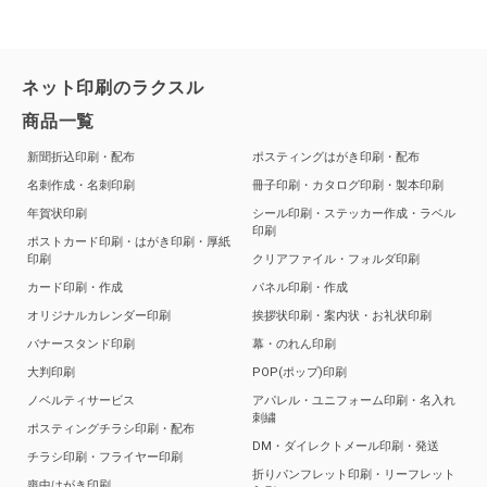
ネット印刷のラクスル
商品一覧
新聞折込印刷・配布
ポスティングはがき印刷・配布
名刺作成・名刺印刷
冊子印刷・カタログ印刷・製本印刷
年賀状印刷
シール印刷・ステッカー作成・ラベル
印刷
ポストカード印刷・はがき印刷・厚紙
印刷
クリアファイル・フォルダ印刷
カード印刷・作成
パネル印刷・作成
オリジナルカレンダー印刷
挨拶状印刷・案内状・お礼状印刷
バナースタンド印刷
幕・のれん印刷
大判印刷
POP(ポップ)印刷
ノベルティサービス
アパレル・ユニフォーム印刷・名入れ
刺繍
ポスティングチラシ印刷・配布
DM・ダイレクトメール印刷・発送
チラシ印刷・フライヤー印刷
折りパンフレット印刷・リーフレット
喪中はがき印刷