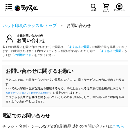
メニュー
検索
アカウント
カート
ネット印刷のラクスル トップ
お問い合わせ
各種お問い合わせ先
お問い合わせ
多くのお客様にお問い合わせいただくご質問は、「
よくあるご質問
」に解決方法を掲載しており
ます。お電話またはサイト内のフォームからお問い合わせいただく前に、「
よくあるご質問
」も
しくは「
ご利用ガイド
」をご覧ください。
お問い合わせに関するお願い
ラクスルでは、お客様からいただくご意見を大切にし、日々サービスの改善に努めておりま
す。
すべてのお客様へ誠実な対応を継続するため、その土台となる従業員の安全確保に向けた「
」を策定いたしました。
カスタマーハラスメントに対する基本指針
これからも真摯にお客様と向き合っていくための取り組みとして、本指針へのご理解を賜り
ますようお願い申し上げます。
電話でのお問い合わせ
チラシ・名刺・シールなどの印刷商品以外のお問い合わせは
こちら