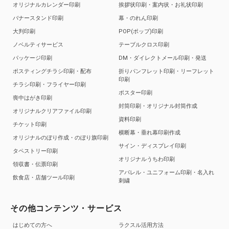
オリジナルカレンダー印刷
挨拶状印刷・案内状・お礼状印刷
バナースタンド印刷
幕・のれん印刷
大判印刷
POP(ポップ)印刷
ノベルティサービス
テーブルクロス印刷
パッケージ印刷
DM・ダイレクトメール印刷・発送
ポスティングチラシ印刷・配布
折りパンフレット印刷・リーフレット
印刷
チラシ印刷・フライヤー印刷
ポスター印刷
喪中はがき印刷
封筒印刷・オリジナル封筒作成
オリジナルクリアファイル印刷
資料印刷
チケット印刷
横断幕・垂れ幕印刷作成
オリジナルのぼり作成・のぼり旗印刷
サイン・ディスプレイ印刷
タペストリー印刷
オリジナルうちわ印刷
領収書・伝票印刷
アパレル・ユニフォーム印刷・名入れ
飲食店・店舗ツール印刷
刺繍
その他コンテンツ・サービス
はじめての方へ
ラクスル活用方法