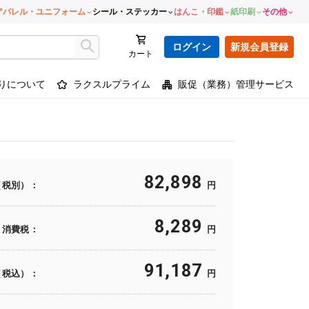
アパレル・ユニフォーム
シール・ステッカー
はんこ・印鑑
紙印刷
その他
ログイン
新規会員登録
カート
りについて
ラクスルプライム
販促（業務）管理サービス
82,898
（税別）：
円
8,289
消費税：
円
91,187
（税込）：
円