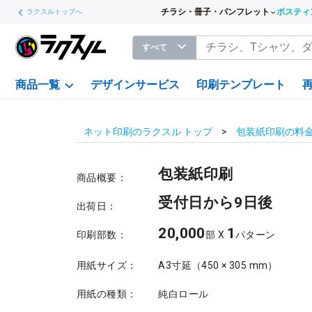
チラシ・冊子・パンフレット
ポスティ
ラクスルトップへ
すべて
商品一覧
デザインサービス
印刷テンプレート
ネット印刷のラクスル トップ
包装紙印刷の料
包装紙印刷
商品概要：
受付日から9日後
出荷日：
20,000
1
印刷部数：
部 X
パターン
用紙サイズ：
A3寸延（450 × 305 mm）
用紙の種類：
純白ロール