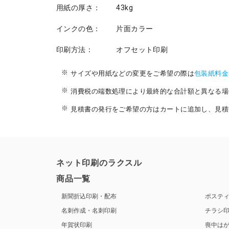
用紙の厚さ：
43kg
インクの色：
片面カラー
印刷方法：
オフセット印刷
サイズや用紙などの変更をご希望の際は
包装紙料金
消費税の端数処理により最終的な合計額と異なる場
見積書の発行をご希望の方はカートに追加し、見積
ネット印刷のラクスル
商品一覧
新聞折込印刷・配布
ポステ
名刺作成・名刺印刷
チラシ
年賀状印刷
喪中は