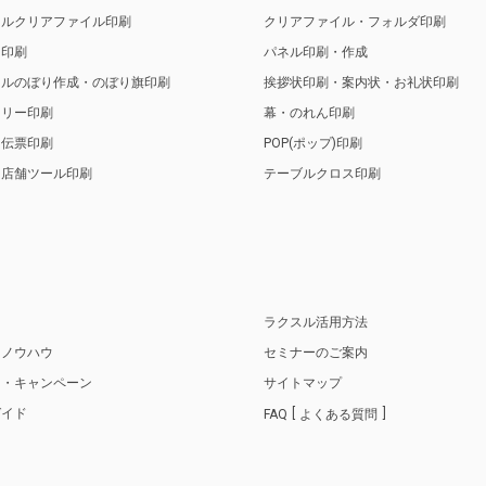
ナルクリアファイル印刷
クリアファイル・フォルダ印刷
ト印刷
パネル印刷・作成
ナルのぼり作成・のぼり旗印刷
挨拶状印刷・案内状・お礼状印刷
トリー印刷
幕・のれん印刷
・伝票印刷
POP(ポップ)印刷
・店舗ツール印刷
テーブルクロス印刷
り
ラクスル活用方法
・ノウハウ
セミナーのご案内
ス・キャンペーン
サイトマップ
ガイド
FAQ
よくある質問