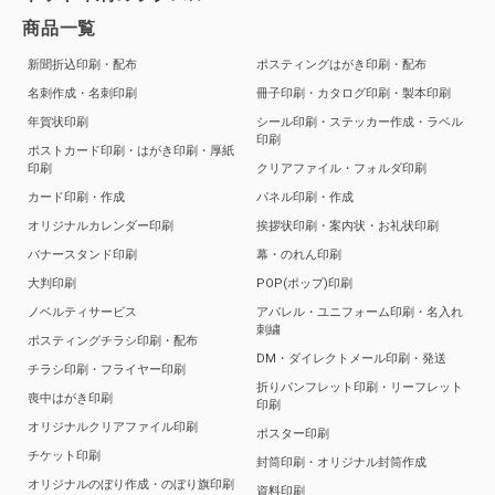
商品一覧
新聞折込印刷・配布
ポスティングはがき印刷・配布
名刺作成・名刺印刷
冊子印刷・カタログ印刷・製本印刷
年賀状印刷
シール印刷・ステッカー作成・ラベル
印刷
ポストカード印刷・はがき印刷・厚紙
印刷
クリアファイル・フォルダ印刷
カード印刷・作成
パネル印刷・作成
オリジナルカレンダー印刷
挨拶状印刷・案内状・お礼状印刷
バナースタンド印刷
幕・のれん印刷
大判印刷
POP(ポップ)印刷
ノベルティサービス
アパレル・ユニフォーム印刷・名入れ
刺繍
ポスティングチラシ印刷・配布
DM・ダイレクトメール印刷・発送
チラシ印刷・フライヤー印刷
折りパンフレット印刷・リーフレット
喪中はがき印刷
印刷
オリジナルクリアファイル印刷
ポスター印刷
チケット印刷
封筒印刷・オリジナル封筒作成
オリジナルのぼり作成・のぼり旗印刷
資料印刷