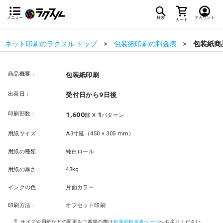
メニュー
検索
アカウント
カート
ネット印刷のラクスル トップ
包装紙印刷の料金表
包装紙商
商品概要：
包装紙印刷
出荷日：
受付日から9日後
印刷部数：
1,600
1
部 X
パターン
用紙サイズ：
A3寸延（450 × 305 mm）
用紙の種類：
純白ロール
用紙の厚さ：
43kg
インクの色：
片面カラー
印刷方法：
オフセット印刷
サイズや用紙などの変更をご希望の際は
包装紙料金表ページ
へお戻りください。