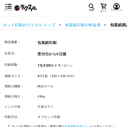
メニュー
検索
アカウント
カート
ネット印刷のラクスル トップ
包装紙印刷の料金表
包装紙商
商品概要：
包装紙印刷
出荷日：
受付日から5日後
印刷部数：
10,500
1
部 X
パターン
用紙サイズ：
A3寸延（450 × 305 mm）
用紙の種類：
純白ロール
用紙の厚さ：
43kg
インクの色：
片面カラー
印刷方法：
オフセット印刷
サイズや用紙などの変更をご希望の際は
包装紙料金表ページ
へお戻りください。