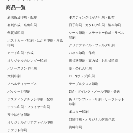
商品一覧
新聞折込印刷・配布
ポスティングはがき印刷・配布
名刺作成・名刺印刷
冊子印刷・カタログ印刷・製本印刷
年賀状印刷
シール印刷・ステッカー作成・ラベル
印刷
ポストカード印刷・はがき印刷・厚紙
印刷
クリアファイル・フォルダ印刷
カード印刷・作成
パネル印刷・作成
オリジナルカレンダー印刷
挨拶状印刷・案内状・お礼状印刷
バナースタンド印刷
幕・のれん印刷
大判印刷
POP(ポップ)印刷
ノベルティサービス
テーブルクロス印刷
パッケージ印刷
DM・ダイレクトメール印刷・発送
ポスティングチラシ印刷・配布
折りパンフレット印刷・リーフレット
印刷
チラシ印刷・フライヤー印刷
ポスター印刷
喪中はがき印刷
封筒印刷・オリジナル封筒作成
オリジナルクリアファイル印刷
資料印刷
チケット印刷