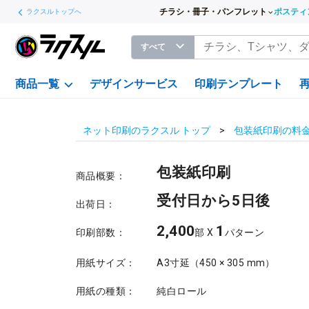
チラシ・冊子・パンフレット
ポスティ
ラクスルトップへ
すべて
商品一覧
デザインサービス
印刷テンプレート
ネット印刷のラクスル トップ
包装紙印刷の料
包装紙印刷
商品概要：
受付日から5日後
出荷日：
2,400
1
印刷部数：
部 X
パターン
用紙サイズ：
A3寸延（450 × 305 mm）
用紙の種類：
純白ロール