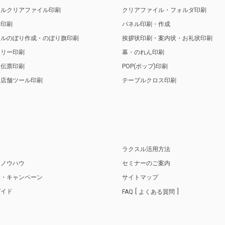
ナルクリアファイル印刷
クリアファイル・フォルダ印刷
ト印刷
パネル印刷・作成
ナルのぼり作成・のぼり旗印刷
挨拶状印刷・案内状・お礼状印刷
トリー印刷
幕・のれん印刷
・伝票印刷
POP(ポップ)印刷
・店舗ツール印刷
テーブルクロス印刷
り
ラクスル活用方法
・ノウハウ
セミナーのご案内
ス・キャンペーン
サイトマップ
ガイド
FAQ
よくある質問