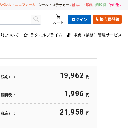
アパレル・ユニフォーム
シール・ステッカー
はんこ・印鑑
紙印刷
その他
ログイン
新規会員登録
カート
りについて
ラクスルプライム
販促（業務）管理サービス
19,962
（税別）：
円
1,996
消費税：
円
21,958
（税込）：
円