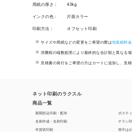
用紙の厚さ：
43kg
インクの色：
片面カラー
印刷方法：
オフセット印刷
サイズや用紙などの変更をご希望の際は
包装紙料金
消費税の端数処理により最終的な合計額と異なる場
見積書の発行をご希望の方はカートに追加し、見積
ネット印刷のラクスル
商品一覧
新聞折込印刷・配布
ポステ
名刺作成・名刺印刷
チラシ
年賀状印刷
喪中は