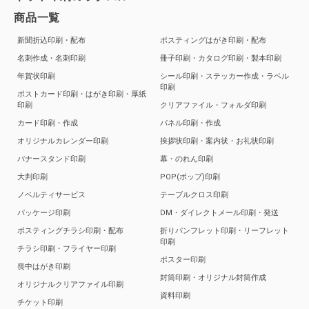
商品一覧
新聞折込印刷・配布
ポスティングはがき印刷・配布
名刺作成・名刺印刷
冊子印刷・カタログ印刷・製本印刷
年賀状印刷
シール印刷・ステッカー作成・ラベル
印刷
ポストカード印刷・はがき印刷・厚紙
印刷
クリアファイル・フォルダ印刷
カード印刷・作成
パネル印刷・作成
オリジナルカレンダー印刷
挨拶状印刷・案内状・お礼状印刷
バナースタンド印刷
幕・のれん印刷
大判印刷
POP(ポップ)印刷
ノベルティサービス
テーブルクロス印刷
パッケージ印刷
DM・ダイレクトメール印刷・発送
ポスティングチラシ印刷・配布
折りパンフレット印刷・リーフレット
印刷
チラシ印刷・フライヤー印刷
ポスター印刷
喪中はがき印刷
封筒印刷・オリジナル封筒作成
オリジナルクリアファイル印刷
資料印刷
チケット印刷