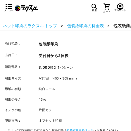
メニュー
検索
アカウント
カート
ネット印刷のラクスル トップ
包装紙印刷の料金表
包装紙商
商品概要：
包装紙印刷
出荷日：
受付日から3日後
印刷部数：
3,000
1
部 X
パターン
用紙サイズ：
A3寸延（450 × 305 mm）
用紙の種類：
純白ロール
用紙の厚さ：
43kg
インクの色：
片面カラー
印刷方法：
オフセット印刷
サイズや用紙などの変更をご希望の際は
包装紙料金表ページ
へお戻りください。