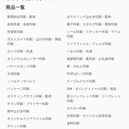
商品一覧
新聞折込印刷・配布
ポスティングはがき印刷・配布
名刺作成・名刺印刷
冊子印刷・カタログ印刷・製本印刷
年賀状印刷
シール印刷・ステッカー作成・ラベル
印刷
ポストカード印刷・はがき印刷・厚紙
印刷
クリアファイル・フォルダ印刷
カード印刷・作成
パネル印刷・作成
オリジナルカレンダー印刷
挨拶状印刷・案内状・お礼状印刷
バナースタンド印刷
幕・のれん印刷
大判印刷
POP(ポップ)印刷
ノベルティサービス
テーブルクロス印刷
パッケージ印刷
DM・ダイレクトメール印刷・発送
ポスティングチラシ印刷・配布
折りパンフレット印刷・リーフレット
印刷
チラシ印刷・フライヤー印刷
ポスター印刷
喪中はがき印刷
封筒印刷・オリジナル封筒作成
オリジナルクリアファイル印刷
資料印刷
チケット印刷