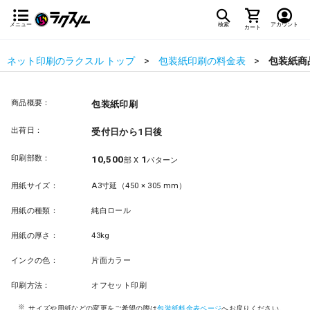
メニュー
検索
アカウント
カート
ネット印刷のラクスル トップ
包装紙印刷の料金表
包装紙商
商品概要：
包装紙印刷
出荷日：
受付日から1日後
印刷部数：
10,500
1
部 X
パターン
用紙サイズ：
A3寸延（450 × 305 mm）
用紙の種類：
純白ロール
用紙の厚さ：
43kg
インクの色：
片面カラー
印刷方法：
オフセット印刷
サイズや用紙などの変更をご希望の際は
包装紙料金表ページ
へお戻りください。