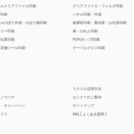
ナルクリアファイル印刷
クリアファイル・フォルダ印刷
ト印刷
パネル印刷・作成
ナルのぼり作成・のぼり旗印刷
挨拶状印刷・案内状・お礼状印刷
トリー印刷
幕・のれん印刷
・伝票印刷
POP(ポップ)印刷
・店舗ツール印刷
テーブルクロス印刷
り
ラクスル活用方法
・ノウハウ
セミナーのご案内
ス・キャンペーン
サイトマップ
ガイド
FAQ
よくある質問