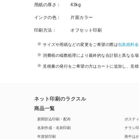
用紙の厚さ：
43kg
インクの色：
片面カラー
印刷方法：
オフセット印刷
サイズや用紙などの変更をご希望の際は
包装紙料金
消費税の端数処理により最終的な合計額と異なる場
見積書の発行をご希望の方はカートに追加し、見積
ネット印刷のラクスル
商品一覧
新聞折込印刷・配布
ポステ
名刺作成・名刺印刷
チラシ
年賀状印刷
喪中は