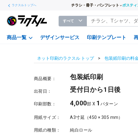
チラシ・冊子・パンフレット
ポスティ
ラクスルトップへ
すべて
商品一覧
デザインサービス
印刷テンプレート
ネット印刷のラクスル トップ
包装紙印刷の料
包装紙印刷
商品概要：
受付日から1日後
出荷日：
4,000
1
印刷部数：
部 X
パターン
用紙サイズ：
A3寸延（450 × 305 mm）
用紙の種類：
純白ロール