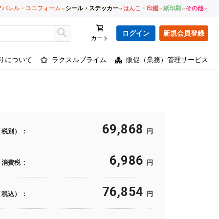
アパレル・ユニフォーム
シール・ステッカー
はんこ・印鑑
紙印刷
その他
ログイン
新規会員登録
カート
りについて
ラクスルプライム
販促（業務）管理サービス
69,868
（税別）：
円
6,986
消費税：
円
76,854
（税込）：
円