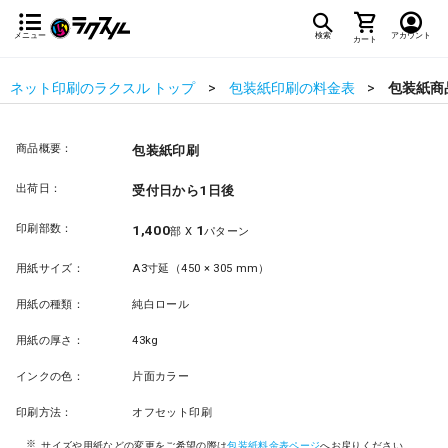
メニュー
検索
アカウント
カート
ネット印刷のラクスル トップ
包装紙印刷の料金表
包装紙商
商品概要：
包装紙印刷
出荷日：
受付日から1日後
印刷部数：
1,400
1
部 X
パターン
用紙サイズ：
A3寸延（450 × 305 mm）
用紙の種類：
純白ロール
用紙の厚さ：
43kg
インクの色：
片面カラー
印刷方法：
オフセット印刷
サイズや用紙などの変更をご希望の際は
包装紙料金表ページ
へお戻りください。