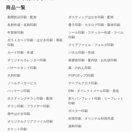
商品一覧
新聞折込印刷・配布
ポスティングはがき印刷・配布
名刺作成・名刺印刷
冊子印刷・カタログ印刷・製本印刷
年賀状印刷
シール印刷・ステッカー作成・ラベル
印刷
ポストカード印刷・はがき印刷・厚紙
印刷
クリアファイル・フォルダ印刷
カード印刷・作成
パネル印刷・作成
オリジナルカレンダー印刷
挨拶状印刷・案内状・お礼状印刷
バナースタンド印刷
幕・のれん印刷
大判印刷
POP(ポップ)印刷
ノベルティサービス
テーブルクロス印刷
パッケージ印刷
DM・ダイレクトメール印刷・発送
ポスティングチラシ印刷・配布
折りパンフレット印刷・リーフレット
印刷
チラシ印刷・フライヤー印刷
ポスター印刷
喪中はがき印刷
封筒印刷・オリジナル封筒作成
オリジナルクリアファイル印刷
資料印刷
チケット印刷