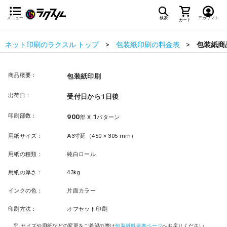
メニュー
検索
アカウント
カート
ネット印刷のラクスル トップ
包装紙印刷の料金表
包装紙商
商品概要：
包装紙印刷
出荷日：
受付日から1日後
印刷部数：
900
1
部 X
パターン
用紙サイズ：
A3寸延（450 × 305 mm）
用紙の種類：
純白ロール
用紙の厚さ：
43kg
インクの色：
片面カラー
印刷方法：
オフセット印刷
サイズや用紙などの変更をご希望の際は
包装紙料金表ページ
へお戻りください。