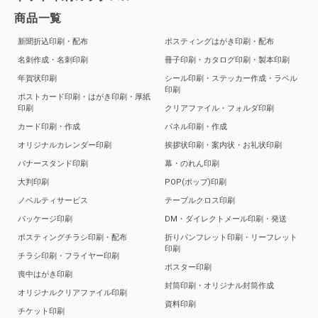
商品一覧
新聞折込印刷・配布
ポスティングはがき印刷・配布
名刺作成・名刺印刷
冊子印刷・カタログ印刷・製本印刷
年賀状印刷
シール印刷・ステッカー作成・ラベル
印刷
ポストカード印刷・はがき印刷・厚紙
印刷
クリアファイル・フォルダ印刷
カード印刷・作成
パネル印刷・作成
オリジナルカレンダー印刷
挨拶状印刷・案内状・お礼状印刷
バナースタンド印刷
幕・のれん印刷
大判印刷
POP(ポップ)印刷
ノベルティサービス
テーブルクロス印刷
パッケージ印刷
DM・ダイレクトメール印刷・発送
ポスティングチラシ印刷・配布
折りパンフレット印刷・リーフレット
印刷
チラシ印刷・フライヤー印刷
ポスター印刷
喪中はがき印刷
封筒印刷・オリジナル封筒作成
オリジナルクリアファイル印刷
資料印刷
チケット印刷