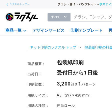
チラシ・冊子・パンフレット
ポスティ
ラクスルトップへ
すべて
商品一覧
デザインサービス
印刷テンプレート
ネット印刷のラクスル トップ
包装紙印刷の料
包装紙印刷
商品概要：
受付日から1日後
出荷日：
3,200
1
印刷部数：
部 X
パターン
用紙サイズ：
A3（297 × 420 mm）
用紙の種類：
純白ロール