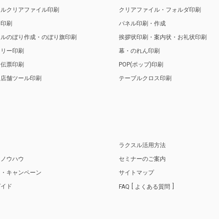
ナルクリアファイル印刷
クリアファイル・フォルダ印刷
ト印刷
パネル印刷・作成
ナルのぼり作成・のぼり旗印刷
挨拶状印刷・案内状・お礼状印刷
トリー印刷
幕・のれん印刷
・伝票印刷
POP(ポップ)印刷
・店舗ツール印刷
テーブルクロス印刷
り
ラクスル活用方法
・ノウハウ
セミナーのご案内
ス・キャンペーン
サイトマップ
ガイド
FAQ
よくある質問