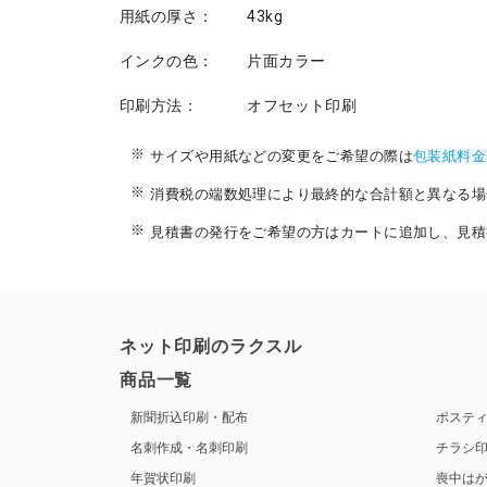
用紙の厚さ：
43kg
インクの色：
片面カラー
印刷方法：
オフセット印刷
サイズや用紙などの変更をご希望の際は
包装紙料金
消費税の端数処理により最終的な合計額と異なる場
見積書の発行をご希望の方はカートに追加し、見積
ネット印刷のラクスル
商品一覧
新聞折込印刷・配布
ポステ
名刺作成・名刺印刷
チラシ
年賀状印刷
喪中は