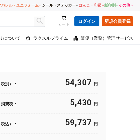
アパレル・ユニフォーム
シール・ステッカー
はんこ・印鑑
紙印刷
その他
ログイン
新規会員登録
カート
りについて
ラクスルプライム
販促（業務）管理サービス
54,307
（税別）：
円
5,430
消費税：
円
59,737
（税込）：
円