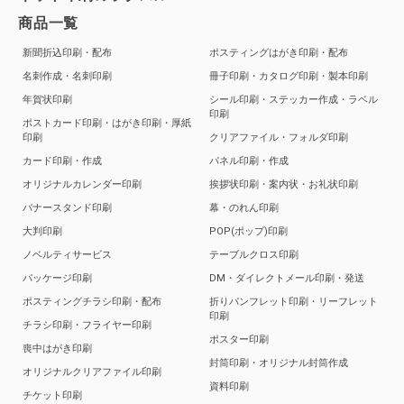
商品一覧
新聞折込印刷・配布
ポスティングはがき印刷・配布
名刺作成・名刺印刷
冊子印刷・カタログ印刷・製本印刷
年賀状印刷
シール印刷・ステッカー作成・ラベル
印刷
ポストカード印刷・はがき印刷・厚紙
印刷
クリアファイル・フォルダ印刷
カード印刷・作成
パネル印刷・作成
オリジナルカレンダー印刷
挨拶状印刷・案内状・お礼状印刷
バナースタンド印刷
幕・のれん印刷
大判印刷
POP(ポップ)印刷
ノベルティサービス
テーブルクロス印刷
パッケージ印刷
DM・ダイレクトメール印刷・発送
ポスティングチラシ印刷・配布
折りパンフレット印刷・リーフレット
印刷
チラシ印刷・フライヤー印刷
ポスター印刷
喪中はがき印刷
封筒印刷・オリジナル封筒作成
オリジナルクリアファイル印刷
資料印刷
チケット印刷