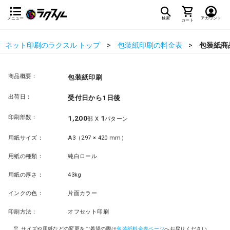
メニュー
検索
アカウント
カート
ネット印刷のラクスル トップ
包装紙印刷の料金表
包装紙商
商品概要：
包装紙印刷
出荷日：
受付日から1日後
印刷部数：
1,200
1
部 X
パターン
用紙サイズ：
A3（297 × 420 mm）
用紙の種類：
純白ロール
用紙の厚さ：
43kg
インクの色：
片面カラー
印刷方法：
オフセット印刷
サイズや用紙などの変更をご希望の際は
包装紙料金表ページ
へお戻りください。