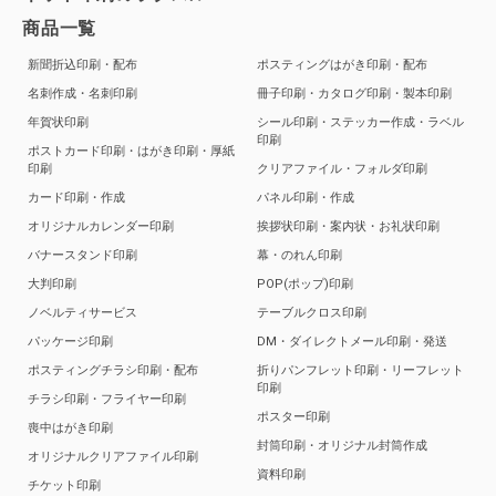
商品一覧
新聞折込印刷・配布
ポスティングはがき印刷・配布
名刺作成・名刺印刷
冊子印刷・カタログ印刷・製本印刷
年賀状印刷
シール印刷・ステッカー作成・ラベル
印刷
ポストカード印刷・はがき印刷・厚紙
印刷
クリアファイル・フォルダ印刷
カード印刷・作成
パネル印刷・作成
オリジナルカレンダー印刷
挨拶状印刷・案内状・お礼状印刷
バナースタンド印刷
幕・のれん印刷
大判印刷
POP(ポップ)印刷
ノベルティサービス
テーブルクロス印刷
パッケージ印刷
DM・ダイレクトメール印刷・発送
ポスティングチラシ印刷・配布
折りパンフレット印刷・リーフレット
印刷
チラシ印刷・フライヤー印刷
ポスター印刷
喪中はがき印刷
封筒印刷・オリジナル封筒作成
オリジナルクリアファイル印刷
資料印刷
チケット印刷