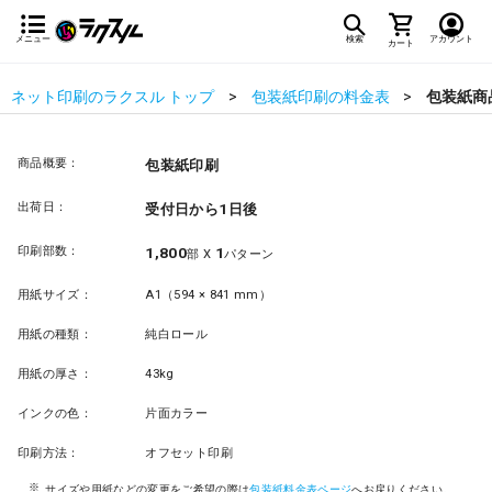
メニュー
検索
アカウント
カート
ネット印刷のラクスル トップ
包装紙印刷の料金表
包装紙商
商品概要：
包装紙印刷
出荷日：
受付日から1日後
印刷部数：
1,800
1
部 X
パターン
用紙サイズ：
A1（594 × 841 mm）
用紙の種類：
純白ロール
用紙の厚さ：
43kg
インクの色：
片面カラー
印刷方法：
オフセット印刷
サイズや用紙などの変更をご希望の際は
包装紙料金表ページ
へお戻りください。