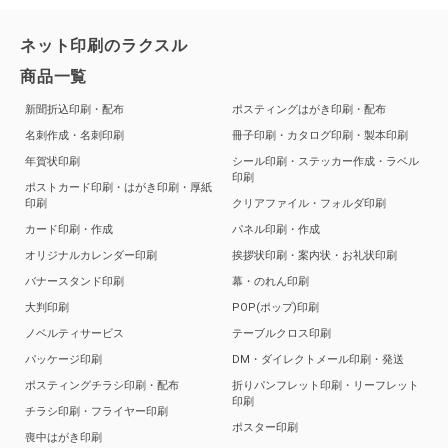
ネット印刷のラクスル
商品一覧
新聞折込印刷・配布
ポスティングはがき印刷・配布
名刺作成・名刺印刷
冊子印刷・カタログ印刷・製本印刷
年賀状印刷
シール印刷・ステッカー作成・ラベル
印刷
ポストカード印刷・はがき印刷・厚紙
印刷
クリアファイル・フォルダ印刷
カード印刷・作成
パネル印刷・作成
オリジナルカレンダー印刷
挨拶状印刷・案内状・お礼状印刷
バナースタンド印刷
幕・のれん印刷
大判印刷
POP(ポップ)印刷
ノベルティサービス
テーブルクロス印刷
パッケージ印刷
DM・ダイレクトメール印刷・発送
ポスティングチラシ印刷・配布
折りパンフレット印刷・リーフレット
印刷
チラシ印刷・フライヤー印刷
ポスター印刷
喪中はがき印刷