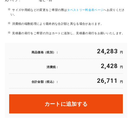
丸パイプ：
塩ビ・白
サイズや用紙などの変更をご希望の際は
タペストリー料金表ページ
へお戻りくださ
い。
消費税の端数処理により最終的な合計額と異なる場合があります。
見積書の発行をご希望の方はカートに追加し、見積書の発行をお願いいたします。
24,283
商品価格（税別）：
円
2,428
消費税：
円
26,711
合計金額（税込）：
円
カートに追加する