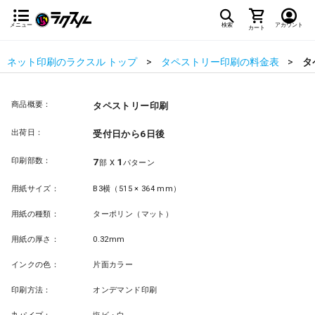
メニュー
検索
アカウント
カート
ネット印刷のラクスル トップ
タペストリー印刷の料金表
タ
商品概要：
タペストリー印刷
出荷日：
受付日から6日後
印刷部数：
7
1
部 X
パターン
用紙サイズ：
B3横（515 × 364 mm）
用紙の種類：
ターポリン（マット）
用紙の厚さ：
0.32mm
インクの色：
片面カラー
印刷方法：
オンデマンド印刷