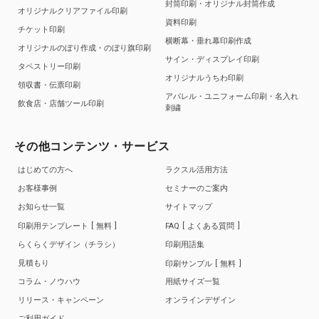
封筒印刷・オリジナル封筒作成
オリジナルクリアファイル印刷
資料印刷
チケット印刷
横断幕・垂れ幕印刷作成
オリジナルのぼり作成・のぼり旗印刷
サイン・ディスプレイ印刷
タペストリー印刷
オリジナルうちわ印刷
領収書・伝票印刷
アパレル・ユニフォーム印刷・名入れ
飲食店・店舗ツール印刷
刺繍
その他コンテンツ・サービス
はじめての方へ
ラクスル活用方法
お客様事例
セミナーのご案内
お知らせ一覧
サイトマップ
印刷用テンプレート
無料
FAQ
よくある質問
らくらくデザイン（チラシ）
印刷用語集
見積もり
印刷サンプル
無料
コラム・ノウハウ
用紙サイズ一覧
リリース・キャンペーン
オンラインデザイン
ご利用ガイド