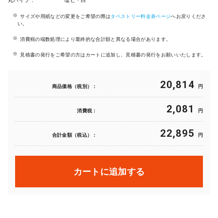
丸パイプ：
塩ビ・白
サイズや用紙などの変更をご希望の際は
タペストリー料金表ページ
へお戻りくださ
い。
消費税の端数処理により最終的な合計額と異なる場合があります。
見積書の発行をご希望の方はカートに追加し、見積書の発行をお願いいたします。
20,814
商品価格（税別）：
円
2,081
消費税：
円
22,895
合計金額（税込）：
円
カートに追加する