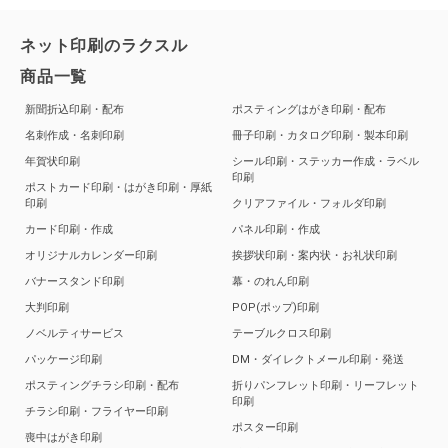
ネット印刷のラクスル
商品一覧
新聞折込印刷・配布
ポスティングはがき印刷・配布
名刺作成・名刺印刷
冊子印刷・カタログ印刷・製本印刷
年賀状印刷
シール印刷・ステッカー作成・ラベル
印刷
ポストカード印刷・はがき印刷・厚紙
印刷
クリアファイル・フォルダ印刷
カード印刷・作成
パネル印刷・作成
オリジナルカレンダー印刷
挨拶状印刷・案内状・お礼状印刷
バナースタンド印刷
幕・のれん印刷
大判印刷
POP(ポップ)印刷
ノベルティサービス
テーブルクロス印刷
パッケージ印刷
DM・ダイレクトメール印刷・発送
ポスティングチラシ印刷・配布
折りパンフレット印刷・リーフレット
印刷
チラシ印刷・フライヤー印刷
ポスター印刷
喪中はがき印刷