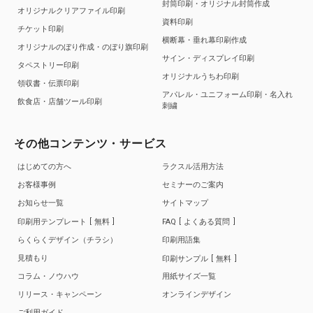
封筒印刷・オリジナル封筒作成
オリジナルクリアファイル印刷
資料印刷
チケット印刷
横断幕・垂れ幕印刷作成
オリジナルのぼり作成・のぼり旗印刷
サイン・ディスプレイ印刷
タペストリー印刷
オリジナルうちわ印刷
領収書・伝票印刷
アパレル・ユニフォーム印刷・名入れ
飲食店・店舗ツール印刷
刺繍
その他コンテンツ・サービス
はじめての方へ
ラクスル活用方法
お客様事例
セミナーのご案内
お知らせ一覧
サイトマップ
印刷用テンプレート
無料
FAQ
よくある質問
らくらくデザイン（チラシ）
印刷用語集
見積もり
印刷サンプル
無料
コラム・ノウハウ
用紙サイズ一覧
リリース・キャンペーン
オンラインデザイン
ご利用ガイド