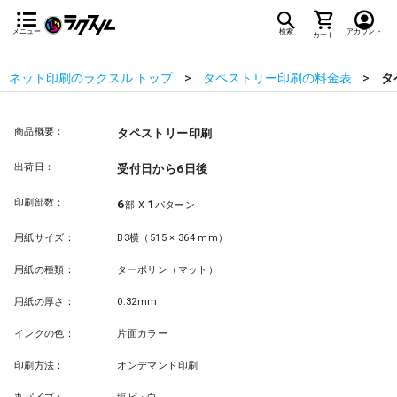
メニュー
検索
アカウント
カート
ネット印刷のラクスル トップ
タペストリー印刷の料金表
タ
商品概要：
タペストリー印刷
出荷日：
受付日から6日後
印刷部数：
6
1
部 X
パターン
用紙サイズ：
B3横（515 × 364 mm）
用紙の種類：
ターポリン（マット）
用紙の厚さ：
0.32mm
インクの色：
片面カラー
印刷方法：
オンデマンド印刷