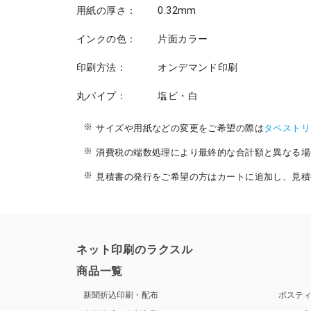
用紙の厚さ：
0.32mm
インクの色：
片面カラー
印刷方法：
オンデマンド印刷
丸パイプ：
塩ビ・白
サイズや用紙などの変更をご希望の際は
タペストリ
消費税の端数処理により最終的な合計額と異なる場
見積書の発行をご希望の方はカートに追加し、見積
ネット印刷のラクスル
商品一覧
新聞折込印刷・配布
ポステ