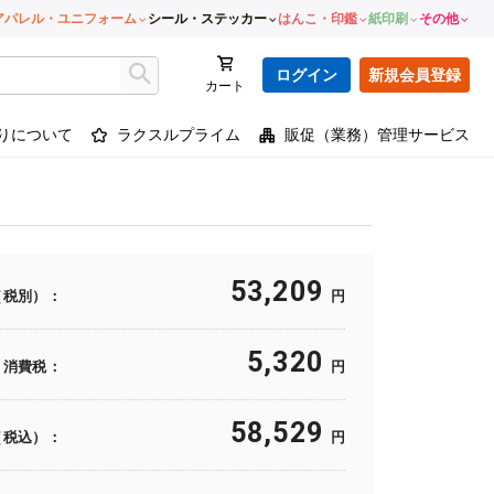
アパレル・ユニフォーム
シール・ステッカー
はんこ・印鑑
紙印刷
その他
ログイン
新規会員登録
カート
りについて
ラクスルプライム
販促（業務）管理サービス
53,209
（税別）：
円
5,320
消費税：
円
58,529
（税込）：
円