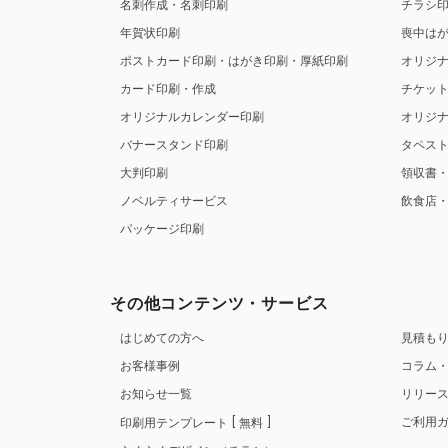
名刺作成・名刺印刷
チラシ
年賀状印刷
喪中は
ポストカード印刷・はがき印刷・厚紙印刷
オリジ
カード印刷・作成
チケッ
オリジナルカレンダー印刷
オリジ
バナースタンド印刷
タペス
大判印刷
領収書
ノベルティサービス
飲食店
パッケージ印刷
その他コンテンツ・サービス
はじめての方へ
見積も
お客様事例
コラム
お知らせ一覧
リリー
ご利用
印刷用テンプレート
無料