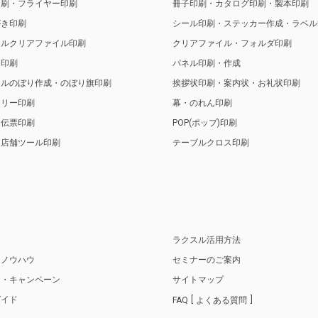
印刷・フライヤー印刷
冊子印刷・カタログ印刷・製本印刷
がき印刷
シール印刷・ステッカー作成・ラベル
ナルクリアファイル印刷
クリアファイル・フォルダ印刷
ト印刷
パネル印刷・作成
ナルのぼり作成・のぼり旗印刷
挨拶状印刷・案内状・お礼状印刷
トリー印刷
幕・のれん印刷
・伝票印刷
POP(ポップ)印刷
・店舗ツール印刷
テーブルクロス印刷
り
ラクスル活用方法
・ノウハウ
セミナーのご案内
ス・キャンペーン
サイトマップ
ガイド
FAQ
よくある質問