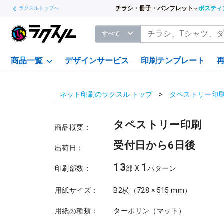
チラシ・冊子・パンフレット
ポスティ
ラクスルトップへ
すべて
商品一覧
デザインサービス
印刷テンプレート
ネット印刷のラクスル トップ
タペストリー印
タペストリー印刷
商品概要：
受付日から6日後
出荷日：
13
1
印刷部数：
部 X
パターン
用紙サイズ：
B2横（728 × 515 mm）
用紙の種類：
ターポリン（マット）