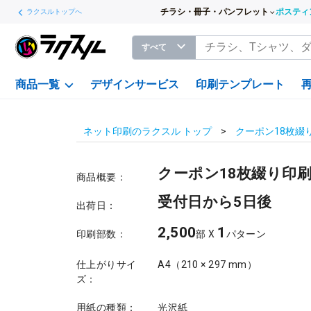
チラシ・冊子・パンフレット
ポスティ
ラクスルトップへ
すべて
商品一覧
デザインサービス
印刷テンプレート
ネット印刷のラクスル トップ
クーポン18枚綴
クーポン18枚綴り印
商品概要：
受付日から5日後
出荷日：
2,500
1
印刷部数：
部 X
パターン
仕上がりサイ
A4（210 × 297 mm）
ズ：
用紙の種類：
光沢紙