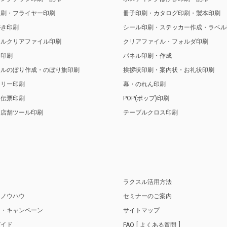
印刷・フライヤー印刷
冊子印刷・カタログ印刷・製本印刷
がき印刷
シール印刷・ステッカー作成・ラベル
ナルクリアファイル印刷
クリアファイル・フォルダ印刷
ト印刷
パネル印刷・作成
ナルのぼり作成・のぼり旗印刷
挨拶状印刷・案内状・お礼状印刷
トリー印刷
幕・のれん印刷
・伝票印刷
POP(ポップ)印刷
・店舗ツール印刷
テーブルクロス印刷
り
ラクスル活用方法
・ノウハウ
セミナーのご案内
ス・キャンペーン
サイトマップ
ガイド
FAQ
よくある質問