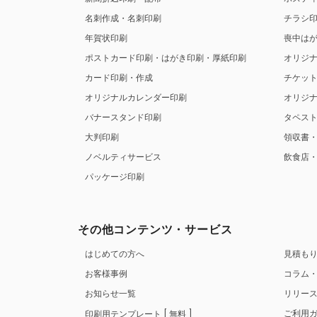
名刺作成・名刺印刷
チラシ
年賀状印刷
喪中は
ポストカード印刷・はがき印刷・厚紙印刷
オリジ
カード印刷・作成
チケッ
オリジナルカレンダー印刷
オリジ
バナースタンド印刷
タペス
大判印刷
領収書
ノベルティサービス
飲食店
パッケージ印刷
その他コンテンツ・サービス
はじめての方へ
見積も
お客様事例
コラム
お知らせ一覧
リリー
ご利用
印刷用テンプレート
無料