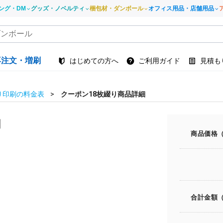
ング・DM
グッズ・ノベルティ
梱包材・ダンボール
オフィス用品・店舗用品
再注文・増刷
はじめての方へ
ご利用ガイド
見積も
り印刷の料金表
クーポン18枚綴り商品詳細
刷
商品価格
合計金額