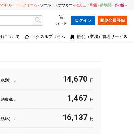
アパレル・ユニフォーム
シール・ステッカー
はんこ・印鑑
紙印刷
その他
ログイン
新規会員登録
カート
りについて
ラクスルプライム
販促（業務）管理サービス
14,670
（税別）：
円
1,467
消費税：
円
16,137
（税込）：
円