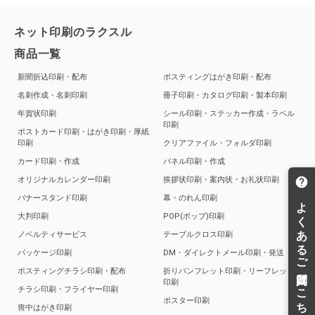
ネット印刷のラクスル
商品一覧
新聞折込印刷・配布
ポスティングはがき印刷・配布
名刺作成・名刺印刷
冊子印刷・カタログ印刷・製本印刷
年賀状印刷
シール印刷・ステッカー作成・ラベル
印刷
ポストカード印刷・はがき印刷・厚紙
印刷
クリアファイル・フォルダ印刷
カード印刷・作成
パネル印刷・作成
オリジナルカレンダー印刷
挨拶状印刷・案内状・お礼状印刷
バナースタンド印刷
幕・のれん印刷
大判印刷
POP(ポップ)印刷
ノベルティサービス
テーブルクロス印刷
パッケージ印刷
DM・ダイレクトメール印刷・発送
ポスティングチラシ印刷・配布
折りパンフレット印刷・リーフレット
印刷
チラシ印刷・フライヤー印刷
ポスター印刷
喪中はがき印刷