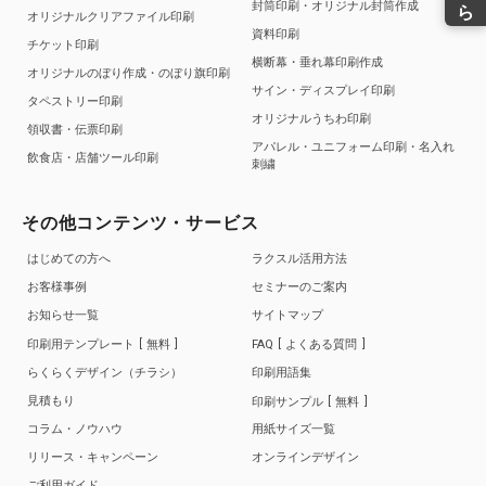
封筒印刷・オリジナル封筒作成
オリジナルクリアファイル印刷
資料印刷
チケット印刷
横断幕・垂れ幕印刷作成
オリジナルのぼり作成・のぼり旗印刷
サイン・ディスプレイ印刷
タペストリー印刷
オリジナルうちわ印刷
領収書・伝票印刷
アパレル・ユニフォーム印刷・名入れ
飲食店・店舗ツール印刷
刺繍
その他コンテンツ・サービス
はじめての方へ
ラクスル活用方法
お客様事例
セミナーのご案内
お知らせ一覧
サイトマップ
印刷用テンプレート
無料
FAQ
よくある質問
らくらくデザイン（チラシ）
印刷用語集
見積もり
印刷サンプル
無料
コラム・ノウハウ
用紙サイズ一覧
リリース・キャンペーン
オンラインデザイン
ご利用ガイド