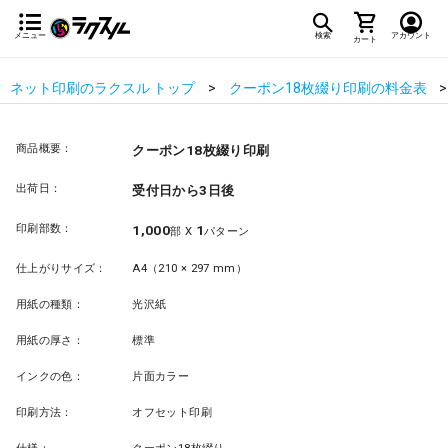
メニュー
検索
アカウント
カート
ネット印刷のラクスル トップ
クーポン18枚綴り印刷の料金表
商品概要：
クーポン18枚綴り印刷
出荷日：
受付日から3日後
印刷部数：
1,000
1
部 X
パターン
仕上がりサイズ：
A4（210 × 297 mm）
用紙の種類：
光沢紙
用紙の厚さ：
標準
インクの色：
片面カラー
印刷方法：
オフセット印刷