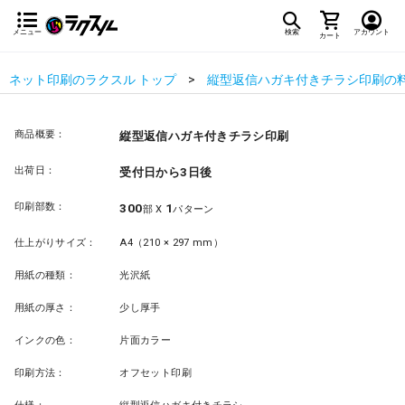
メニュー
検索
アカウント
カート
ネット印刷のラクスル トップ
縦型返信ハガキ付きチラシ印刷の
商品概要：
縦型返信ハガキ付きチラシ印刷
出荷日：
受付日から3日後
印刷部数：
300
1
部 X
パターン
仕上がりサイズ：
A4（210 × 297 mm）
用紙の種類：
光沢紙
用紙の厚さ：
少し厚手
インクの色：
片面カラー
印刷方法：
オフセット印刷