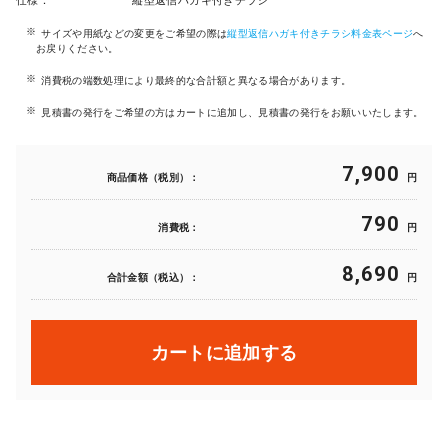
仕様：
縦型返信ハガキ付きチラシ
サイズや用紙などの変更をご希望の際は
縦型返信ハガキ付きチラシ料金表ページ
へ
お戻りください。
消費税の端数処理により最終的な合計額と異なる場合があります。
見積書の発行をご希望の方はカートに追加し、見積書の発行をお願いいたします。
7,900
商品価格（税別）：
円
790
消費税：
円
8,690
合計金額（税込）：
円
カートに追加する