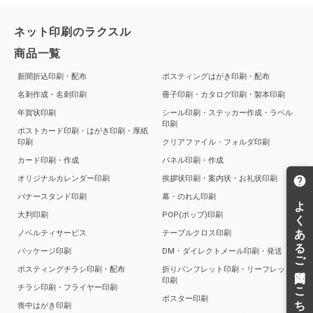
ネット印刷のラクスル
商品一覧
新聞折込印刷・配布
ポスティングはがき印刷・配布
名刺作成・名刺印刷
冊子印刷・カタログ印刷・製本印刷
年賀状印刷
シール印刷・ステッカー作成・ラベル
印刷
ポストカード印刷・はがき印刷・厚紙
印刷
クリアファイル・フォルダ印刷
カード印刷・作成
パネル印刷・作成
オリジナルカレンダー印刷
挨拶状印刷・案内状・お礼状印刷
バナースタンド印刷
幕・のれん印刷
大判印刷
POP(ポップ)印刷
ノベルティサービス
テーブルクロス印刷
パッケージ印刷
DM・ダイレクトメール印刷・発送
ポスティングチラシ印刷・配布
折りパンフレット印刷・リーフレット
印刷
チラシ印刷・フライヤー印刷
ポスター印刷
喪中はがき印刷