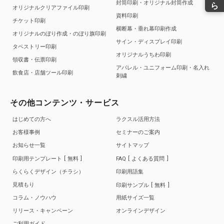
封筒印刷・オリジナル封筒作成
オリジナルクリアファイル印刷
資料印刷
チケット印刷
横断幕・垂れ幕印刷作成
オリジナルのぼり作成・のぼり旗印刷
サイン・ディスプレイ印刷
タペストリー印刷
オリジナルうちわ印刷
領収書・伝票印刷
アパレル・ユニフォーム印刷・名入れ
飲食店・店舗ツール印刷
刺繍
その他コンテンツ・サービス
はじめての方へ
ラクスル活用方法
お客様事例
セミナーのご案内
お知らせ一覧
サイトマップ
印刷用テンプレート
無料
FAQ
よくある質問
らくらくデザイン（チラシ）
印刷用語集
見積もり
印刷サンプル
無料
コラム・ノウハウ
用紙サイズ一覧
リリース・キャンペーン
オンラインデザイン
ご利用ガイド