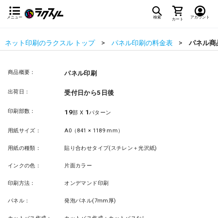
メニュー
検索
アカウント
カート
ネット印刷のラクスル トップ
パネル印刷の料金表
パネル商
商品概要：
パネル印刷
出荷日：
受付日から5日後
印刷部数：
19
1
部 X
パターン
用紙サイズ：
A0（841 × 1189 mm）
用紙の種類：
貼り合わせタイプ(スチレン＋光沢紙)
インクの色：
片面カラー
印刷方法：
オンデマンド印刷
パネル：
発泡パネル(7mm厚)