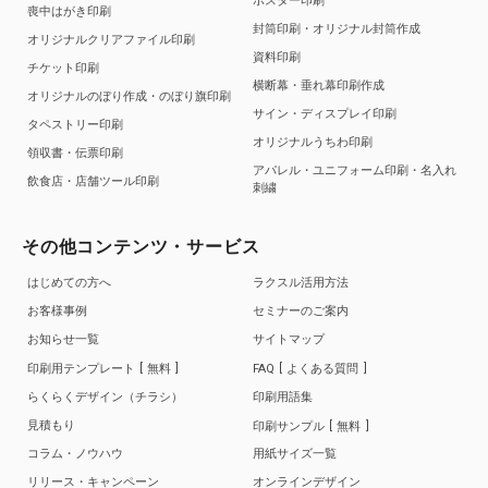
ポスター印刷
喪中はがき印刷
封筒印刷・オリジナル封筒作成
オリジナルクリアファイル印刷
資料印刷
チケット印刷
横断幕・垂れ幕印刷作成
オリジナルのぼり作成・のぼり旗印刷
サイン・ディスプレイ印刷
タペストリー印刷
オリジナルうちわ印刷
領収書・伝票印刷
アパレル・ユニフォーム印刷・名入れ
飲食店・店舗ツール印刷
刺繍
その他コンテンツ・サービス
はじめての方へ
ラクスル活用方法
お客様事例
セミナーのご案内
お知らせ一覧
サイトマップ
印刷用テンプレート
無料
FAQ
よくある質問
らくらくデザイン（チラシ）
印刷用語集
見積もり
印刷サンプル
無料
コラム・ノウハウ
用紙サイズ一覧
リリース・キャンペーン
オンラインデザイン