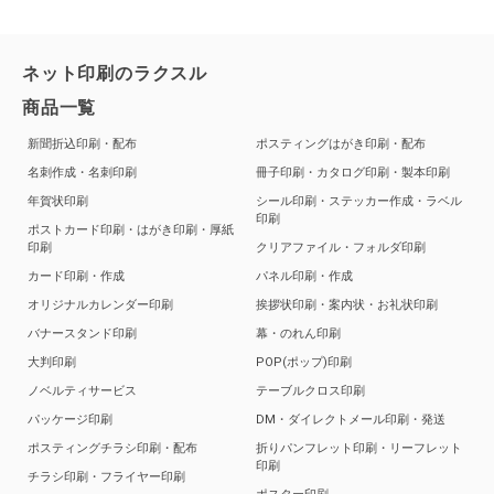
ネット印刷のラクスル
商品一覧
新聞折込印刷・配布
ポスティングはがき印刷・配布
名刺作成・名刺印刷
冊子印刷・カタログ印刷・製本印刷
年賀状印刷
シール印刷・ステッカー作成・ラベル
印刷
ポストカード印刷・はがき印刷・厚紙
印刷
クリアファイル・フォルダ印刷
カード印刷・作成
パネル印刷・作成
オリジナルカレンダー印刷
挨拶状印刷・案内状・お礼状印刷
バナースタンド印刷
幕・のれん印刷
大判印刷
POP(ポップ)印刷
ノベルティサービス
テーブルクロス印刷
パッケージ印刷
DM・ダイレクトメール印刷・発送
ポスティングチラシ印刷・配布
折りパンフレット印刷・リーフレット
印刷
チラシ印刷・フライヤー印刷