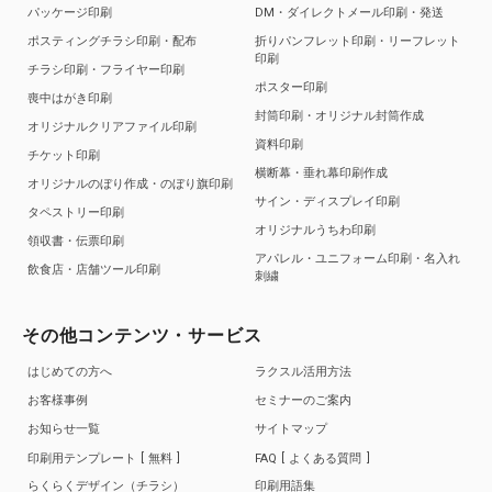
パッケージ印刷
DM・ダイレクトメール印刷・発送
ポスティングチラシ印刷・配布
折りパンフレット印刷・リーフレット
印刷
チラシ印刷・フライヤー印刷
ポスター印刷
喪中はがき印刷
封筒印刷・オリジナル封筒作成
オリジナルクリアファイル印刷
資料印刷
チケット印刷
横断幕・垂れ幕印刷作成
オリジナルのぼり作成・のぼり旗印刷
サイン・ディスプレイ印刷
タペストリー印刷
オリジナルうちわ印刷
領収書・伝票印刷
アパレル・ユニフォーム印刷・名入れ
飲食店・店舗ツール印刷
刺繍
その他コンテンツ・サービス
はじめての方へ
ラクスル活用方法
お客様事例
セミナーのご案内
お知らせ一覧
サイトマップ
印刷用テンプレート
無料
FAQ
よくある質問
らくらくデザイン（チラシ）
印刷用語集