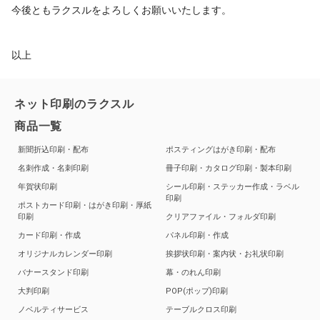
今後ともラクスルをよろしくお願いいたします。
以上
ネット印刷のラクスル
商品一覧
新聞折込印刷・配布
ポスティングはがき印刷・配布
名刺作成・名刺印刷
冊子印刷・カタログ印刷・製本印刷
年賀状印刷
シール印刷・ステッカー作成・ラベル
印刷
ポストカード印刷・はがき印刷・厚紙
印刷
クリアファイル・フォルダ印刷
カード印刷・作成
パネル印刷・作成
オリジナルカレンダー印刷
挨拶状印刷・案内状・お礼状印刷
バナースタンド印刷
幕・のれん印刷
大判印刷
POP(ポップ)印刷
ノベルティサービス
テーブルクロス印刷