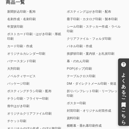
商品一覧
新聞折込印刷・配布
ポスティングはがき印刷・配布
名刺作成・名刺印刷
冊子印刷・カタログ印刷・製本印刷
年賀状印刷
シール印刷・ステッカー作成・ラベル
印刷
ポストカード印刷・はがき印刷・厚紙
印刷
クリアファイル・フォルダ印刷
カード印刷・作成
パネル印刷・作成
オリジナルカレンダー印刷
挨拶状印刷・案内状・お礼状印刷
バナースタンド印刷
幕・のれん印刷
大判印刷
POP(ポップ)印刷
ノベルティサービス
テーブルクロス印刷
パッケージ印刷
DM・ダイレクトメール印刷・発送
ポスティングチラシ印刷・配布
折りパンフレット印刷・リーフレット
印刷
チラシ印刷・フライヤー印刷
ポスター印刷
喪中はがき印刷
封筒印刷・オリジナル封筒作成
オリジナルクリアファイル印刷
資料印刷
チケット印刷
横断幕・垂れ幕印刷作成
オリジナルのぼり作成・のぼり旗印刷