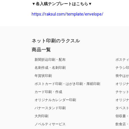
▼各入稿テンプレートはこちら▼
https://raksul.com/template/envelope/
ネット印刷のラクスル
商品一覧
新聞折込印刷・配布
ポステ
名刺作成・名刺印刷
チラシ
年賀状印刷
喪中は
ポストカード印刷・はがき印刷・厚紙印刷
オリジ
カード印刷・作成
チケッ
オリジナルカレンダー印刷
オリジ
バナースタンド印刷
タペス
大判印刷
領収書
ノベルティサービス
飲食店