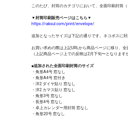
このたび、封筒のカテゴリにおいて、全面印刷封筒（
▼封筒印刷販売ページはこちら▼
https://raksul.com/print/envelope/
追加となったサイズは下記の通りです。ネコポスに対
お買い求めの際は上記URLから商品ページに移り、
（上記商品ページ上での反映は2月下旬〜となります
■追加された全面印刷封筒のサイズ
・角形A4号 窓なし
・角形A4号 窓付き
・洋2 ダイヤ貼り 窓なし
・洋2 カマス貼り 窓なし
・角形3号 窓なし
・長形4号 窓なし
・卓上カレンダー用封筒 窓なし
・角形20号 窓なし