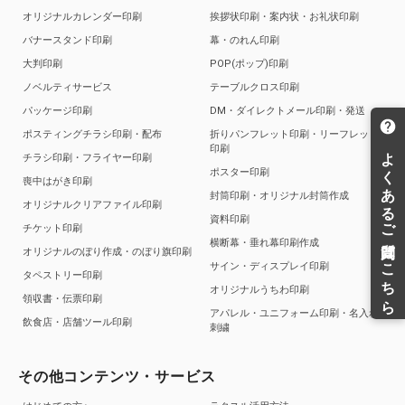
オリジナルカレンダー印刷
挨拶状印刷・案内状・お礼状印刷
バナースタンド印刷
幕・のれん印刷
大判印刷
POP(ポップ)印刷
ノベルティサービス
テーブルクロス印刷
パッケージ印刷
DM・ダイレクトメール印刷・発送
ポスティングチラシ印刷・配布
折りパンフレット印刷・リーフレット
印刷
チラシ印刷・フライヤー印刷
ポスター印刷
喪中はがき印刷
封筒印刷・オリジナル封筒作成
オリジナルクリアファイル印刷
資料印刷
チケット印刷
横断幕・垂れ幕印刷作成
オリジナルのぼり作成・のぼり旗印刷
サイン・ディスプレイ印刷
タペストリー印刷
オリジナルうちわ印刷
領収書・伝票印刷
アパレル・ユニフォーム印刷・名入れ
飲食店・店舗ツール印刷
刺繍
その他コンテンツ・サービス