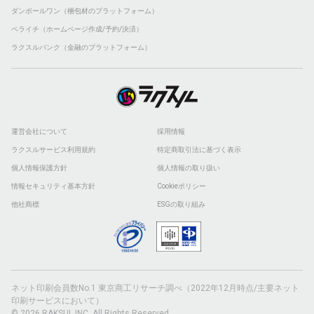
ダンボールワン（梱包材のプラットフォーム）
ペライチ（ホームページ作成/予約/決済）
ラクスルバンク（金融のプラットフォーム）
運営会社について
採用情報
ラクスルサービス利用規約
特定商取引法に基づく表示
個人情報保護方針
個人情報の取り扱い
情報セキュリティ基本方針
Cookieポリシー
他社商標
ESGの取り組み
ネット印刷会員数No.1 東京商工リサーチ調べ（2022年12月時点/主要ネット
印刷サービスにおいて）
© 2026 RAKSUL INC. All Rights Reserved.