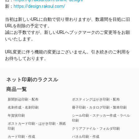
新：
https://design.raksul.com/
当初は新しいURLに自動で切り替わりますが、数週間を目処に旧
URLを削除の予定です。
誠にお手数ですが、新しいURLへブックマークのご変更等をお願
いいたします。
URL変更に伴う機能の変更はございません。引き続きのご利用を
お待ちしております。
ネット印刷のラクスル
商品一覧
新聞折込印刷・配布
ポスティングはがき印刷・配布
名刺作成・名刺印刷
冊子印刷・カタログ印刷・製本印刷
年賀状印刷
シール印刷・ステッカー作成・ラベル
印刷
ポストカード印刷・はがき印刷・厚紙
印刷
クリアファイル・フォルダ印刷
カード印刷・作成
パネル印刷・作成