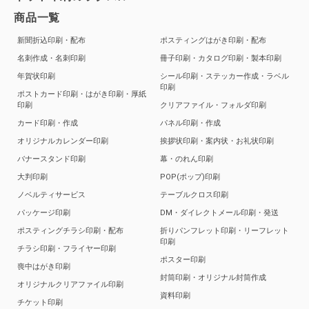
商品一覧
新聞折込印刷・配布
ポスティングはがき印刷・配布
名刺作成・名刺印刷
冊子印刷・カタログ印刷・製本印刷
年賀状印刷
シール印刷・ステッカー作成・ラベル
印刷
ポストカード印刷・はがき印刷・厚紙
印刷
クリアファイル・フォルダ印刷
カード印刷・作成
パネル印刷・作成
オリジナルカレンダー印刷
挨拶状印刷・案内状・お礼状印刷
バナースタンド印刷
幕・のれん印刷
大判印刷
POP(ポップ)印刷
ノベルティサービス
テーブルクロス印刷
パッケージ印刷
DM・ダイレクトメール印刷・発送
ポスティングチラシ印刷・配布
折りパンフレット印刷・リーフレット
印刷
チラシ印刷・フライヤー印刷
ポスター印刷
喪中はがき印刷
封筒印刷・オリジナル封筒作成
オリジナルクリアファイル印刷
資料印刷
チケット印刷