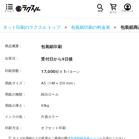
メニュー
検索
アカウント
カート
ネット印刷のラクスル トップ
包装紙印刷の料金表
包装紙商
商品概要：
包装紙印刷
出荷日：
受付日から9日後
印刷部数：
17,000
1
部 X
パターン
用紙サイズ：
A5（148 × 210 mm）
用紙の種類：
純白ロール
用紙の厚さ：
43kg
インクの色：
片面カラー
印刷方法：
オフセット印刷
サイズや用紙などの変更をご希望の際は
包装紙料金表ページ
へお戻りください。