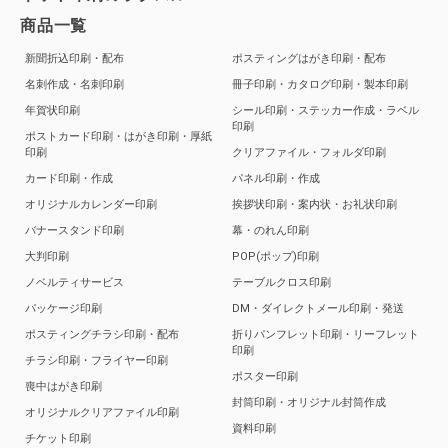
商品一覧
新聞折込印刷・配布
ポスティングはがき印刷・配布
名刺作成・名刺印刷
冊子印刷・カタログ印刷・製本印刷
年賀状印刷
シール印刷・ステッカー作成・ラベル
印刷
ポストカード印刷・はがき印刷・厚紙
印刷
クリアファイル・フォルダ印刷
カード印刷・作成
パネル印刷・作成
オリジナルカレンダー印刷
挨拶状印刷・案内状・お礼状印刷
バナースタンド印刷
幕・のれん印刷
大判印刷
POP(ポップ)印刷
ノベルティサービス
テーブルクロス印刷
パッケージ印刷
DM・ダイレクトメール印刷・発送
ポスティングチラシ印刷・配布
折りパンフレット印刷・リーフレット
印刷
チラシ印刷・フライヤー印刷
ポスター印刷
喪中はがき印刷
封筒印刷・オリジナル封筒作成
オリジナルクリアファイル印刷
資料印刷
チケット印刷