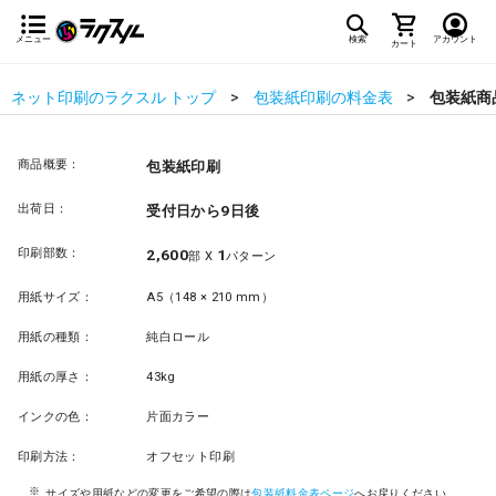
メニュー
検索
アカウント
カート
ネット印刷のラクスル トップ
包装紙印刷の料金表
包装紙商
商品概要：
包装紙印刷
出荷日：
受付日から9日後
印刷部数：
2,600
1
部 X
パターン
用紙サイズ：
A5（148 × 210 mm）
用紙の種類：
純白ロール
用紙の厚さ：
43kg
インクの色：
片面カラー
印刷方法：
オフセット印刷
サイズや用紙などの変更をご希望の際は
包装紙料金表ページ
へお戻りください。